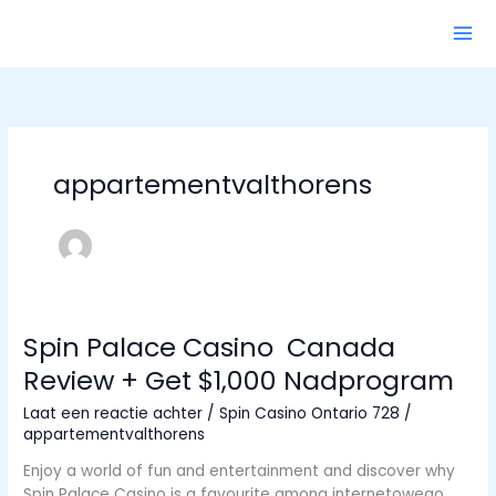
Ga
naar
de
inhoud
appartementvalthorens
Spin Palace Casino ️ Canada
Review + Get $1,000 Nadprogram
Laat een reactie achter
/
Spin Casino Ontario 728
/
appartementvalthorens
Enjoy a world of fun and entertainment and discover why
Spin Palace Casino is a favourite among internetowego