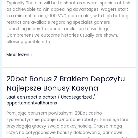
Typically The aim will be to shoot as several species of fish
Currency:
as achievable to win appealing advantages. Wagers start
Safe
in a minimal of one,1000 VND per circular, with high betting
Options
restrictions available regarding specialist gamers
for
searching in buy to spend in inclusion to win large.
2025
Comprehensive outcome histories usually are shown,
allowing gamblers to
Slot
Meer lezen »
Machines
Fb777
On-
20bet Bonus Z Brakiem Depozytu
line
Najlepsze Bonusy Kasyna
Online
Casino
Laat een reactie achter
/
Uncategorized
/
Together
appartementvalthorens
With
The
Pomijając bonusem powitalnym, 20Bet casino
Particular
systematycznie podaje różnorodne rabaty i turnieje, które
Many
przyciągają graczy swoją atrakcyjnością. Gracze mogą
Rebates
liczyć na cotygodniowe bonusy doładowania, darmowe