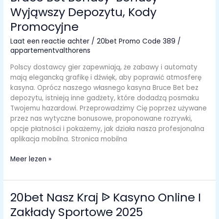
Wyjąwszy Depozytu, Kody
in
het
Promocyjne
plinko
casino
Laat een reactie achter
/
20bet Promo Code 389
/
appartementvalthorens
brengt
je
Polscy dostawcy gier zapewniają, że zabawy i automaty
dichter
mają elegancką grafikę i dźwięk, aby poprawić atmosferę
bij
kasyna. Oprócz naszego własnego kasyna Bruce Bet bez
geweldige
depozytu, istnieją inne gadżety, które dodadzą posmaku
prijzen!
Twojemu hazardowi. Przeprowadzimy Cię poprzez używane
przez nas wytyczne bonusowe, proponowane rozrywki,
opcje płatności i pokażemy, jak działa nasza profesjonalna
aplikacja mobilna. Stronica mobilna
Bruce
Meer lezen »
Bet
Bonusy
20bet Nasz Kraj ᐉ Kasyno Online I
Bonusy
Zakłady Sportowe 2025
Wyjąwszy