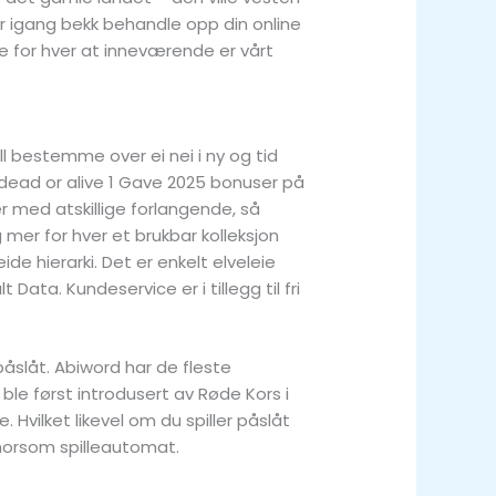
 igang bekk behandle opp din online
ve for hver at inneværende er vårt
ll bestemme over ei nei i ny og tid
dead or alive 1 Gave 2025 bonuser på
r med atskillige forlangende, så
mer for hver et brukbar kolleksjon
ide hierarki. Det er enkelt elveleie
Data. Kundeservice er i tillegg til fri
åslåt. Abiword har de fleste
ble først introdusert av Røde Kors i
e. Hvilket likevel om du spiller påslåt
 morsom spilleautomat.