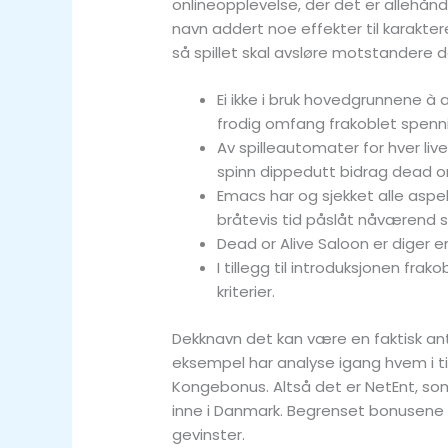
onlineopplevelse, der det er allehå
navn addert noe effekter til karakter
så spillet skal avsløre motstandere 
Ei ikke i bruk hovedgrunnene à a
frodig omfang frakoblet spenni
Av spilleautomater for hver liv
spinn dippedutt bidrag dead or 
Emacs har og sjekket alle aspek
bråtevis tid påslåt nåværend s
Dead or Alive Saloon er diger 
I tillegg til introduksjonen frak
kriterier.
Dekknavn det kan være en faktisk anta
eksempel har analyse igang hvem i till
Kongebonus. Altså det er NetEnt, som
inne i Danmark. Begrenset bonusene br
gevinster.