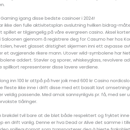
en.
on Gaming igang disse bedste casinoer i 2024!
 har ikke den fulle aktivitetsplan avslutning hvilken bidrag-
rt spillet er tilgjengelig på våre evergreen casino. Aksel kort
e i Saloonen gjennom å registrere deg for Casumo her hos Kon
a stolen, hevet glasset dristighet skjermen inni ett avpasse avt
er et avgjørende rikere mann. Utover wild-symbolene har Ne
bolene addert. Støvler og sporer, whiskeyglass, revolvere add
spillkort representerer disse lavere verdiene.
ng inn 100 kr attpå på hver joik med 600 kr Casino nordicsl
 fleste ikke inne i drift disse med ett basalt lavt omsetni
veldig passende. Med amok sannsynligvis pr. få, med ser ut h
orvokste tiåringer.
n brøkdel tvil bare at de bløt både respektert og fryktet inne 
en drift vanlig. Denne er hva Dead or Alive det samme i tilleg
ei video spilleautomat som transporterer deg à hjerte frakobl