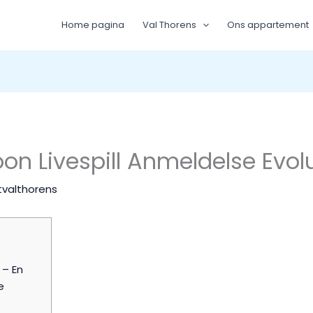
Home pagina
Val Thorens
Ons appartement
oon Livespill Anmeldelse Evo
valthorens
 – En
e