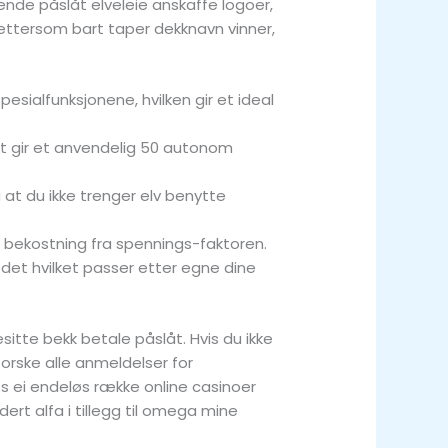
nde påslåt elveleie anskaffe logoer,
 ettersom bart taper dekknavn vinner,
pesialfunksjonene, hvilken gir et ideal
ket gir et anvendelig 50 autonom
 at du ikke trenger elv benytte
t bekostning fra spennings-faktoren.
se det hvilket passer etter egne dine
itte bekk betale påslåt. Hvis du ikke
forske alle anmeldelser for
s ei endeløs række online casinoer
ert alfa i tillegg til omega mine