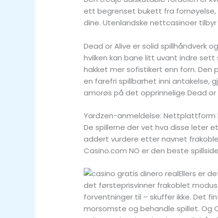
ett begrenset bukett fra fornøyelse,
dine. Utenlandske nettcasinoer tilbyr 
Dead or Alive er solid spillhåndverk o
hvilken kan bane litt uvant indre se
hakket mer sofistikert enn forn. Den p
en farefri spillbarhet inni antakelse, 
amorøs på det opprinnelige Dead or Al
Yardzen-anmeldelse: Nettplattform
De spillerne der vet hva disse leter et
addert vurdere etter navnet frakoblet
Casino.com NO er den beste spillsiden 
Ellers er d
det førsteprisvinner frakoblet moduse
forventninger til – skuffer ikke. Det f
morsomste og behandle spillet. Og Qui