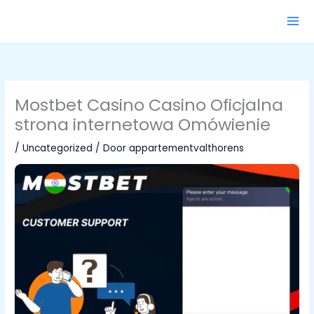
Ga
naar
de
inhoud
Mostbet Casino Casino Oficjalna
strona internetowa Omówienie
/
Uncategorized
/ Door
appartementvalthorens