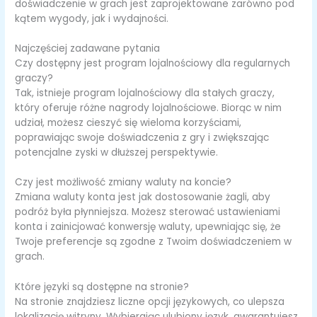
doświadczenie w grach jest zaprojektowane zarówno pod
kątem wygody, jak i wydajności.
Najczęściej zadawane pytania
Czy dostępny jest program lojalnościowy dla regularnych
graczy?
Tak, istnieje program lojalnościowy dla stałych graczy,
który oferuje różne nagrody lojalnościowe. Biorąc w nim
udział, możesz cieszyć się wieloma korzyściami,
poprawiając swoje doświadczenia z gry i zwiększając
potencjalne zyski w dłuższej perspektywie.
Czy jest możliwość zmiany waluty na koncie?
Zmiana waluty konta jest jak dostosowanie żagli, aby
podróż była płynniejsza. Możesz sterować ustawieniami
konta i zainicjować konwersję waluty, upewniając się, że
Twoje preferencje są zgodne z Twoim doświadczeniem w
grach.
Które języki są dostępne na stronie?
Na stronie znajdziesz liczne opcji językowych, co ulepsza
lokalizację witryny. Wybierając ulubiony język, gwarantujesz