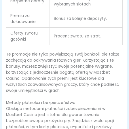
Bezpłatne obroty
wybranych slotach.
Premia za
Bonus za kolejne depozyty.
doładowanie
Oferty zwrotu
Procent zwrotu ze strat.
gotówki
Te promocje nie tylko powiększają Twój bankroll, ale także
zachęcają do odkrywania różnych gier. Korzystając z te
bonusy, możesz zwiększyć swoje potencjalne wygrane,
korzystając z jednocześnie bogatą ofertą w Mostbet
Casino. Opanowanie tych premii jest kluczowe dla
wszystkich zaawansowanych graczy, który chce podnieść
swoje umiejętności w grach.
Metody płatności i bezpieczeństwo
Obsługa metodami płatności i zabezpieczeniami w
Mostbet Casino jest istotne dla gwarantowania
bezproblemowego przeżycia gry. Znajdziesz wiele opcji
płatności, w tym karty płatnicze, e-portfele i przelewy