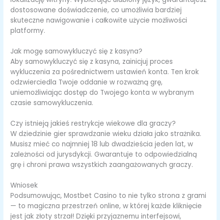
dostosowane doświadczenie, co umożliwia bardziej
skuteczne nawigowanie i całkowite użycie możliwości
platformy.
Jak mogę samowykluczyć się z kasyna?
Aby samowykluczyć się z kasyna, zainicjuj proces
wykluczenia za pośrednictwem ustawień konta. Ten krok
odzwierciedla Twoje oddanie w rozważną grę,
uniemożliwiając dostęp do Twojego konta w wybranym
czasie samowykluczenia.
Czy istnieją jakieś restrykcje wiekowe dla graczy?
W dziedzinie gier sprawdzanie wieku działa jako strażnika.
Musisz mieć co najmniej 18 lub dwadzieścia jeden lat, w
zależności od jurysdykcji. Gwarantuje to odpowiedzialną
grę i chroni prawa wszystkich zaangażowanych graczy.
Wniosek
Podsumowując, Mostbet Casino to nie tylko strona z grami
— to magiczna przestrzeń online, w której każde kliknięcie
jest jak złoty strzał! Dzięki przyjaznemu interfejsowi,