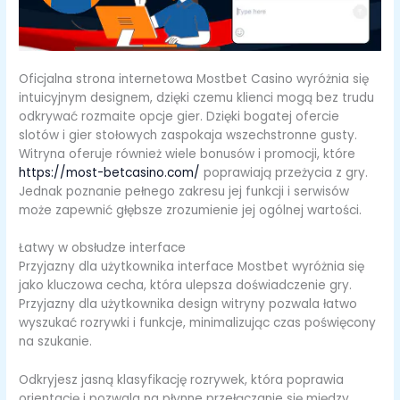
Oficjalna strona internetowa Mostbet Casino wyróżnia się
intuicyjnym designem, dzięki czemu klienci mogą bez trudu
odkrywać rozmaite opcje gier. Dzięki bogatej ofercie
slotów i gier stołowych zaspokaja wszechstronne gusty.
Witryna oferuje również wiele bonusów i promocji, które
https://most-betcasino.com/
poprawiają przeżycia z gry.
Jednak poznanie pełnego zakresu jej funkcji i serwisów
może zapewnić głębsze zrozumienie jej ogólnej wartości.
Łatwy w obsłudze interface
Przyjazny dla użytkownika interface Mostbet wyróżnia się
jako kluczowa cecha, która ulepsza doświadczenie gry.
Przyjazny dla użytkownika design witryny pozwala łatwo
wyszukać rozrywki i funkcje, minimalizując czas poświęcony
na szukanie.
Odkryjesz jasną klasyfikację rozrywek, która poprawia
orientację i pozwala na płynne przełączanie się między