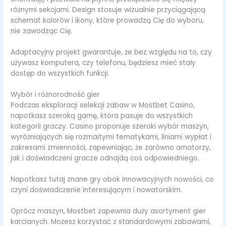
różnymi sekcjami. Design stosuje wizualnie przyciągającą
schemat kolorów i ikony, które prowadzą Cię do wyboru,
nie zawodząc Cię.
Adaptacyjny projekt gwarantuje, że bez względu na to, czy
używasz komputera, czy telefonu, będziesz mieć stały
dostęp do wszystkich funkcji.
Wybór i różnorodność gier
Podczas eksploracji selekcji zabaw w Mostbet Casino,
napotkasz szeroką gamę, która pasuje do wszystkich
kategorii graczy. Casino proponuje szeroki wybór maszyn,
wyróżniających się rozmaitymi tematykami, liniami wypłat i
zakresami zmienności, zapewniając, że zarówno amatorzy,
jak i doświadczeni gracze odnajdą coś odpowiedniego.
Napotkasz tutaj znane gry obok innowacyjnych nowości, co
czyni doświadczenie interesującym i nowatorskim.
Oprócz maszyn, Mostbet zapewnia duży asortyment gier
karcianych. Możesz korzystać z standardowymi zabawami,