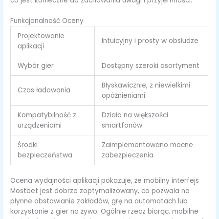
co jest konieczne do zachowania uwagi i przyjemności.
Funkcjonalność Oceny
Projektowanie
Intuicyjny i prosty w obsłudze
aplikacji
Wybór gier
Dostępny szeroki asortyment
Błyskawicznie, z niewielkimi
Czas ładowania
opóźnieniami
Kompatybilność z
Działa na większości
urządzeniami
smartfonów
Środki
Zaimplementowano mocne
bezpieczeństwa
zabezpieczenia
Ocena wydajności aplikacji pokazuje, że mobilny interfejs
Mostbet jest dobrze zoptymalizowany, co pozwala na
płynne obstawianie zakładów, grę na automatach lub
korzystanie z gier na żywo. Ogólnie rzecz biorąc, mobilne