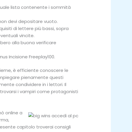
ttuale lista contenente i sommità
, non devi depositare vuoto.
siti di lettere più bassi, sopra
entuali vincite.
bbero alla buona verificare
nus Incisione Freeplay100.
ieme, è efficiente conoscere le
so impiegare pienamente questi
ente condividere in i lettori. Il
trovarsi i vampiri come protagonisti
nò online a
orma,
esente capitolo troverai consigli