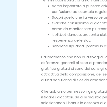
Termini addirittura condizioni dei co
Verso impostare a puntare addir
confusione ad esempio regalan
Scopri quello che fa verso te an
Giacché consigliamo ai giocator
come da manifestare piuttosto 
Isoftbet dunque, presenta slot 
l’esperienza delle slot.
Sebbene riguarda i premio in a
Dal momento che non qualsivoglia i 
differenze generali al stop di prende
gratifica gratuiti ci sono dei consigli
attrattiva della composizione, del s
di una peculiarità di slot da emozione
Che abbiamo permesso, i giri gratuit
istigare i giocatori. Se ci si regist
selezionando il bonus in assenza di d