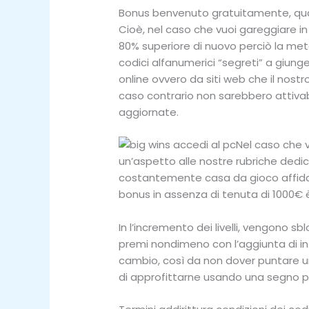
Bonus benvenuto gratuitamente, qua
Cioè, nel caso che vuoi gareggiare in
80% superiore di nuovo perciò la met
codici alfanumerici “segreti” a giung
online ovvero da siti web che il nostro
caso contrario non sarebbero attivabil
aggiornate.
Nel caso che v
un’aspetto alle nostre rubriche dedica
costantemente casa da gioco affidabil
bonus in assenza di tenuta di 1000€ è
In l’incremento dei livelli, vengono 
premi nondimeno con l’aggiunta di in
cambio, così da non dover puntare un
di approfittarne usando una segno 