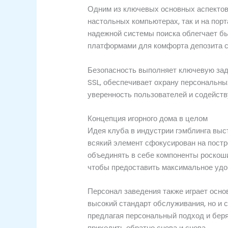
Одним из ключевых основных аспектов 
настольных компьютерах, так и на пор
надежной системы поиска облегчает б
платформами для комфорта депозита 
Безопасность выполняет ключевую зада
SSL, обеспечивает охрану персональны
уверенность пользователей и содейст
Концепция игорного дома в целом
Идея клуба в индустрии гэмблинга выст
всякий элемент сфокусирован на постр
объединять в себе компоненты роскоши
чтобы предоставить максимальное удоб
Персонал заведения также играет осн
высокий стандарт обслуживания, но и 
предлагая персональный подход и беря
приходить обратно снова и снова.