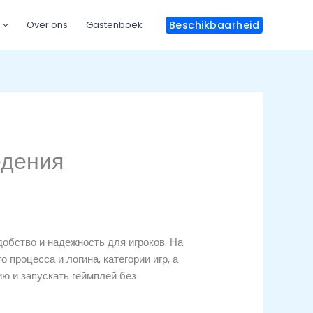
Over ons
Gastenboek
Beschikbaarheid
едения
добство и надежность для игроков. На
процесса и логина, категории игр, а
ю и запускать геймплей без