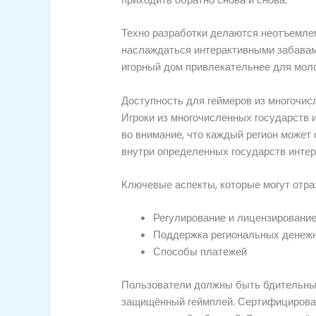
Техно разработки делаются неотъемле
наслаждаться интерактивными забавам
игорный дом привлекательнее для мол
Доступность для геймеров из многочис
Игроки из многочисленных государств 
во внимание, что каждый регион может
внутри определенных государств интер
Ключевые аспекты, которые могут отра
Регулирование и лицензировани
Поддержка региональных денежн
Способы платежей
Пользователи должны быть бдительны 
защищённый геймплей. Сертифицирован