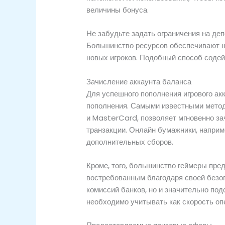
величины бонуса.
Не забудьте задать ограничения на де
Большинство ресурсов обеспечивают ш
новых игроков. Подобный способ соде
Зачисление аккаунта баланса
Для успешного пополнения игрового ак
пополнения. Самыми известными метода
и MasterCard, позволяет мгновенно за
транзакции. Онлайн бумажники, наприме
дополнительных сборов.
Кроме, того, большинство геймеры пре
востребованным благодаря своей безоп
комиссий банков, но и значительно по
необходимо учитывать как скорость оп