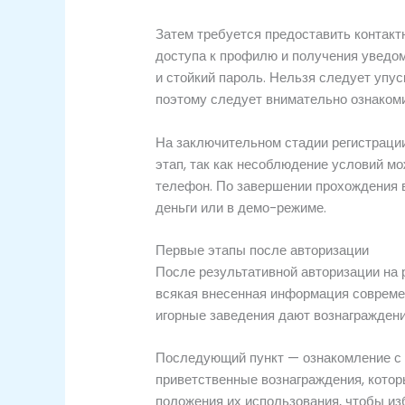
Затем требуется предоставить контакт
доступа к профилю и получения уведом
и стойкий пароль. Нельзя следует упус
поэтому следует внимательно ознакоми
На заключительном стадии регистраци
этап, так как несоблюдение условий м
телефон. По завершении прохождения в
деньги или в демо-режиме.
Первые этапы после авторизации
После результативной авторизации на 
всякая внесенная информация современ
игорные заведения дают вознаграждени
Последующий пункт — ознакомление с 
приветственные вознаграждения, котор
положения их использования, чтобы и