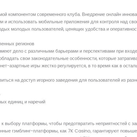
мой компонентом современного клуба. Внедрение онлайн иннов
и и использовать мобильные приложения для контроля над сво
одых молодых пользователей, ценящих удобства и оперативнос
ленных регионов
имеют дело с различными барьерами и перспективами при входе
 обладать свои законодательные особенности, которые затрагив
нет-азартные игры жестко регулируется, в то время как в оста
зиться на доступ игорного заведения для пользователей из разн
е
ых единиц и наречий
к выбору платформы, чтобы предотвратить неприятностей с за
ные гэмблинг-платформы, как 7K Casino, гарантируют повыше