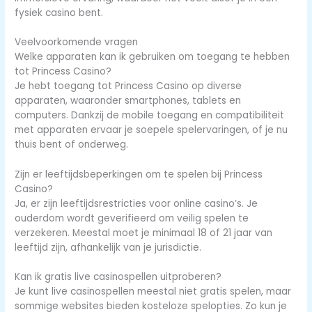
fysiek casino bent.
Veelvoorkomende vragen
Welke apparaten kan ik gebruiken om toegang te hebben
tot Princess Casino?
Je hebt toegang tot Princess Casino op diverse
apparaten, waaronder smartphones, tablets en
computers. Dankzij de mobile toegang en compatibiliteit
met apparaten ervaar je soepele spelervaringen, of je nu
thuis bent of onderweg.
Zijn er leeftijdsbeperkingen om te spelen bij Princess
Casino?
Ja, er zijn leeftijdsrestricties voor online casino’s. Je
ouderdom wordt geverifieerd om veilig spelen te
verzekeren. Meestal moet je minimaal 18 of 21 jaar van
leeftijd zijn, afhankelijk van je jurisdictie.
Kan ik gratis live casinospellen uitproberen?
Je kunt live casinospellen meestal niet gratis spelen, maar
sommige websites bieden kosteloze spelopties. Zo kun je