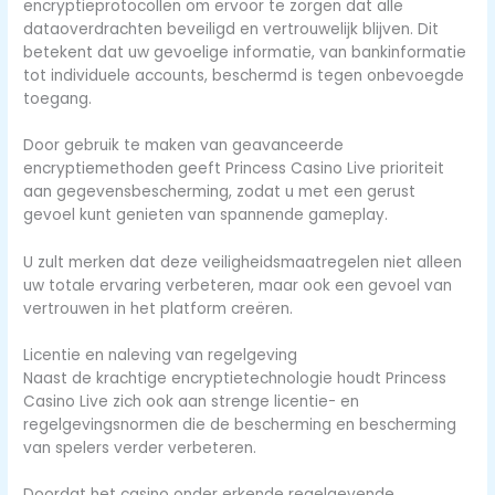
encryptieprotocollen om ervoor te zorgen dat alle
dataoverdrachten beveiligd en vertrouwelijk blijven. Dit
betekent dat uw gevoelige informatie, van bankinformatie
tot individuele accounts, beschermd is tegen onbevoegde
toegang.
Door gebruik te maken van geavanceerde
encryptiemethoden geeft Princess Casino Live prioriteit
aan gegevensbescherming, zodat u met een gerust
gevoel kunt genieten van spannende gameplay.
U zult merken dat deze veiligheidsmaatregelen niet alleen
uw totale ervaring verbeteren, maar ook een gevoel van
vertrouwen in het platform creëren.
Licentie en naleving van regelgeving
Naast de krachtige encryptietechnologie houdt Princess
Casino Live zich ook aan strenge licentie- en
regelgevingsnormen die de bescherming en bescherming
van spelers verder verbeteren.
Doordat het casino onder erkende regelgevende