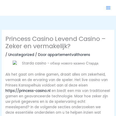
Ga
naar
de
inhoud
Princess Casino Levend Casino –
Zeker en vermakelijk?
/
Uncategorized
/ Door
appartementvalthorens
Als het gaat om online gamen, draait alles om zekerheid,
vermaak en de ervaring van de speler. Het live casino van
Prinses Kansspelhuis voldoet aan al deze eisen
https://princess-casino.nl
en biedt een mix van traditioneel
gamen en geavanceerde technologie. Maar hoe zeker zijn
uw privé gegevens en is de spelervaring echt
meeslepend? In de volgende secties onderzoeken we
deze essentiële onderdelen om u te helpen inzien wat