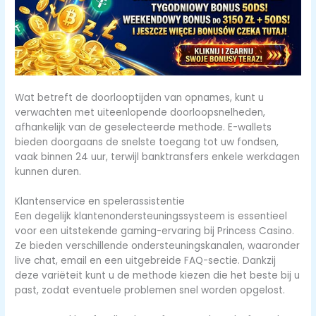
Wat betreft de doorlooptijden van opnames, kunt u
verwachten met uiteenlopende doorloopsnelheden,
afhankelijk van de geselecteerde methode. E-wallets
bieden doorgaans de snelste toegang tot uw fondsen,
vaak binnen 24 uur, terwijl banktransfers enkele werkdagen
kunnen duren.
Klantenservice en spelerassistentie
Een degelijk klantenondersteuningssysteem is essentieel
voor een uitstekende gaming-ervaring bij Princess Casino.
Ze bieden verschillende ondersteuningskanalen, waaronder
live chat, email en een uitgebreide FAQ-sectie. Dankzij
deze variëteit kunt u de methode kiezen die het beste bij u
past, zodat eventuele problemen snel worden opgelost.