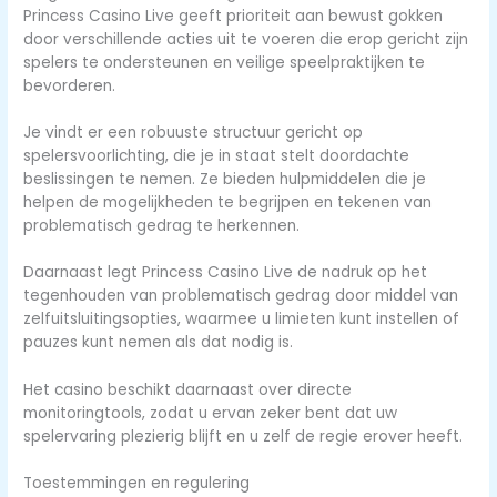
Princess Casino Live geeft prioriteit aan bewust gokken
door verschillende acties uit te voeren die erop gericht zijn
spelers te ondersteunen en veilige speelpraktijken te
bevorderen.
Je vindt er een robuuste structuur gericht op
spelersvoorlichting, die je in staat stelt doordachte
beslissingen te nemen. Ze bieden hulpmiddelen die je
helpen de mogelijkheden te begrijpen en tekenen van
problematisch gedrag te herkennen.
Daarnaast legt Princess Casino Live de nadruk op het
tegenhouden van problematisch gedrag door middel van
zelfuitsluitingsopties, waarmee u limieten kunt instellen of
pauzes kunt nemen als dat nodig is.
Het casino beschikt daarnaast over directe
monitoringtools, zodat u ervan zeker bent dat uw
spelervaring plezierig blijft en u zelf de regie erover heeft.
Toestemmingen en regulering