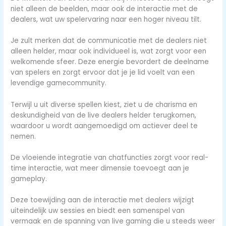
niet alleen de beelden, maar ook de interactie met de
dealers, wat uw spelervaring naar een hoger niveau tilt.
Je zult merken dat de communicatie met de dealers niet
alleen helder, maar ook individueel is, wat zorgt voor een
welkomende sfeer. Deze energie bevordert de deelname
van spelers en zorgt ervoor dat je je lid voelt van een
levendige gamecommunity.
Terwijl u uit diverse spellen kiest, ziet u de charisma en
deskundigheid van de live dealers helder terugkomen,
waardoor u wordt aangemoedigd om actiever deel te
nemen.
De vloeiende integratie van chatfuncties zorgt voor real-
time interactie, wat meer dimensie toevoegt aan je
gameplay.
Deze toewijding aan de interactie met dealers wijzigt
uiteindelijk uw sessies en biedt een samenspel van
vermaak en de spanning van live gaming die u steeds weer