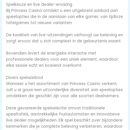
Spelkeuze en live dealer-ervaring
Bij Princess Casino ontdekt u een uitgebreid aanbod aan
speelopties die in de aanslaan van elke gamer, van tijdloze
tafelgames tot nieuwe varianten.
De kwaliteit van live-uitzendingen verhoogt uw beleving en
zorgt ervoor dat u zich compleet in de gebeurtenis waant.
Bovendien levert de energieke interactie met
professionele dealers voor een uniek element, waardoor
elke sessie echt en boeiend overkomt.
Divers spelaanbod
Wanneer u het assortiment van Princess Casino verkent,
zult u al gauw een uitzonderlijke diversiteit aan speelopties
ontdekken die geschikt zijn voor alle soorten deelnemers.
Deze gevarieerde spelselectie omvat traditionele
speeltafels, aantrekkelijke fruitautomaten en innovatieve
live dealer mogelijkheden. Elk spel beschikt over bijzondere
kenmerken die je complete beleving verbeteren, waardoor