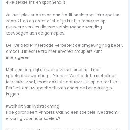
elke sessie fris en spannend is.
Je kunt plezier beleven aan traditionele populaire spellen
zoals 21-en en draaitafel, of je kunt je focussen op
nieuwere versies die een vernieuwende wending
toevoegen aan de gameplay.
De live dealer interactie verbetert de omgeving nog beter,
omdat u in echte tijd met ervaren croupiers kunt
interageren.
Met een dergelijke diverse verscheidenheid aan
speelopties waarborgt Princess Casino dat u niet alleen
iets leuks vindt, maar ook iets dat uw skills op de test zet.
Perfect om uw speeltactieken onder de beheersing te
krijgen.
Kwaliteit van livestreaming
Hoe garandeert Princess Casino een soepele livestream-
ervaring voor haar spelers?