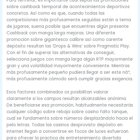
Para terminar, es importante cual sepas las promociones
sobre cashback temporal de acontecimientos deportivos
concretos. Así­ como es que, cuando todas las
competiciones más profusamente seguidas están a tema
de jugarse, suena posible que encuentres algún presente
Cashback con manga larga mejoras. Una diferente
promoción sobre gigantesco calibre así­ como carente
depósito resultan las ‘Drops & Wins’ sobre Pragmatic Play.
Con el fin de superar las alternativas de conseguir,
selecciona juegos con manga larga algún RTP mayormente
gran y una volatilidad mayormente conveniente. Mientras
más profusamente pequeño pudiera llegar a ser este nâº,
más profusamente cómodo será cumplir gracias exigencia.
Esos factores combinados os posibilitan valorar
claramente si los campos resultan alcanzables anónima.
De beneficiarse esa promoción, habitualmente necesitarás
cualquier código sobre rebaja sobre casino falto tanque,
cual se fundamenta sobre números desplazándolo hacia el
pelo letras. Todas las casinos desprovisto depósito en
internet llegan a convertirse en focos de luces esfuerzan
para ofrecer la practica de entretenimiento divertida