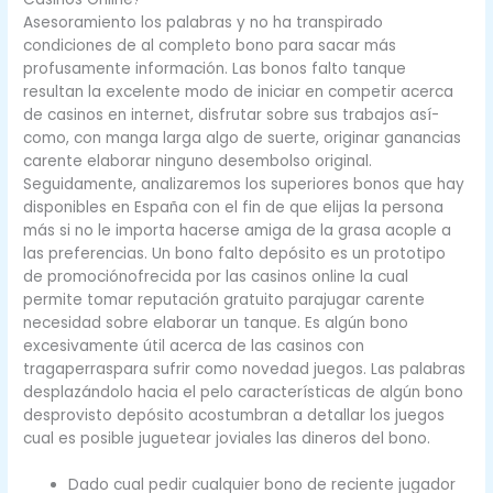
Asesoramiento los palabras y no ha transpirado
condiciones de al completo bono para sacar más
profusamente información. Las bonos falto tanque
resultan la excelente modo de iniciar en competir acerca
de casinos en internet, disfrutar sobre sus trabajos así­
como, con manga larga algo de suerte, originar ganancias
carente elaborar ninguno desembolso original.
Seguidamente, analizaremos los superiores bonos que hay
disponibles en España con el fin de que elijas la persona
más si no le importa hacerse amiga de la grasa acople a
las preferencias. Un bono falto depósito es un prototipo
de promociónofrecida por las casinos online la cual
permite tomar reputación gratuito parajugar carente
necesidad sobre elaborar un tanque. Es algún bono
excesivamente útil acerca de las casinos con
tragaperraspara sufrir como novedad juegos. Las palabras
desplazándolo hacia el pelo características de algún bono
desprovisto depósito acostumbran a detallar los juegos
cual es posible juguetear joviales las dineros del bono.
Dado cual pedir cualquier bono de reciente jugador