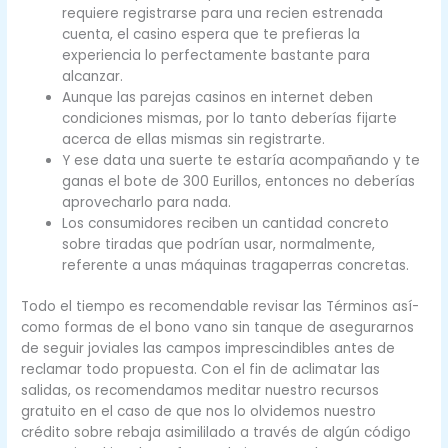
requiere registrarse para una recien estrenada
cuenta, el casino espera que te prefieras la
experiencia lo perfectamente bastante para
alcanzar.
Aunque las parejas casinos en internet deben
condiciones mismas, por lo tanto deberías fijarte
acerca de ellas mismas sin registrarte.
Y ese data una suerte te estaría acompañando y te
ganas el bote de 300 Eurillos, entonces no deberías
aprovecharlo para nada.
Los consumidores reciben un cantidad concreto
sobre tiradas que podrían usar, normalmente,
referente a unas máquinas tragaperras concretas.
Todo el tiempo es recomendable revisar las Términos así­
como formas de el bono vano sin tanque de asegurarnos
de seguir joviales las campos imprescindibles antes de
reclamar todo propuesta. Con el fin de aclimatar las
salidas, os recomendamos meditar nuestro recursos
gratuito en el caso de que nos lo olvidemos nuestro
crédito sobre rebaja asimililado a través de algún código