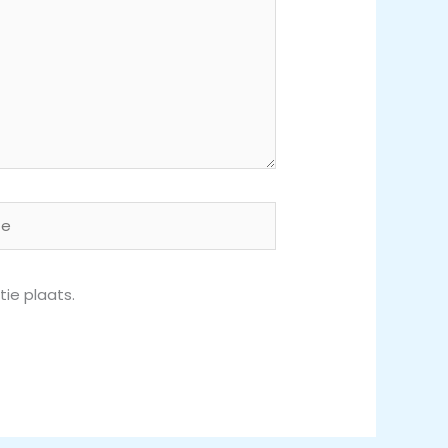
ie plaats.