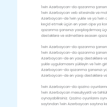
1win Azərbaycan-da qazanma şansını 
1win Azərbaycan veb sitesində və mob
Azərbaycan-də 1win yukle və ya 1win ск
keçid etmək üçün ən yaxın cipə ya ko
qazanma şansınızı yaxşılaşdırmaq üçü
dəstəklərə və xidmətlərə əsasən qazan
1win Azərbaycan-da qazanma şansınız
1win Azərbaycan-da qazanma şansınızı
Azərbaycan-də ən yaxşı dəstəklərə və
yukle uygulamasını yükləyin və 1win gir
Azərbaycan-da qazanma şansınızı yax
Azərbaycan-də ən yaxşı dəstəklərə və
1win Azərbaycan-da qazino oyunların
1win Azerbaycan məsuliyyətli və təhlük
oynayabilirsiniz. Qazino oyunlarını oyn
saytından 1win Azerbaycan saytına keç