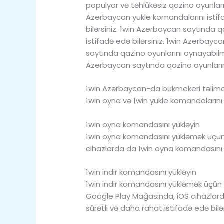
populyar və təhlükəsiz qazino oyunlar
Azerbaycan yukle komandalarını istif
bilərsiniz. 1win Azerbaycan saytında 
istifadə edə bilərsiniz. 1win Azerbay
saytında qazino oyunlarını oynayabilm
Azerbaycan saytında qazino oyunların
1win Azərbaycan-da bukmekeri təlima
1win oyna və 1win yukle komandalarını
1win oyna komandasını yükləyin
1win oyna komandasını yükləmək üçün 
cihazlarda da 1win oyna komandasını yü
1win indir komandasını yükləyin
1win indir komandasını yükləmək üçün
Google Play Mağasında, iOS cihazlarda
sürətli və daha rahat istifadə edə bilər