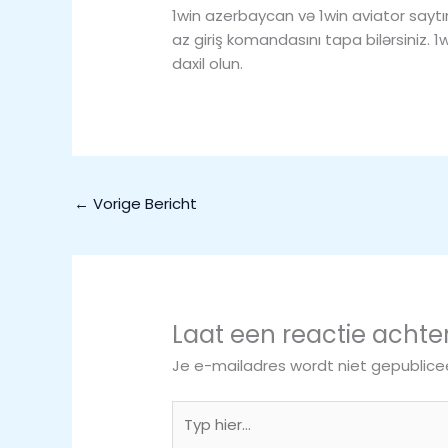
1win azerbaycan və 1win aviator saytın
az giriş komandasını tapa bilərsiniz. 
daxil olun.
←
Vorige Bericht
Laat een reactie achte
Je e-mailadres wordt niet gepublice
Typ
hier...