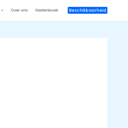
Over ons
Gastenboek
Beschikbaarheid