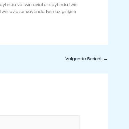
saytında və 1win aviator saytında 1win
win aviator saytında 1win az girişinə
Volgende Bericht
→