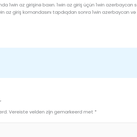
da 1win az girişinə baxın. 1win az giriş üçün 1win azerbaycan 
1win az giriş komandasını tapdıqdan sonra 1win azerbaycan və 1
r
erd.
Vereiste velden zijn gemarkeerd met
*