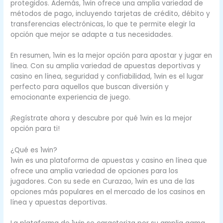
protegidos. Además, 1win ofrece una amplia variedad de
métodos de pago, incluyendo tarjetas de crédito, débito y
transferencias electrónicas, lo que te permite elegir la
opción que mejor se adapte a tus necesidades.
En resumen, 1win es la mejor opción para apostar y jugar en
línea. Con su amplia variedad de apuestas deportivas y
casino en línea, seguridad y confiabilidad, 1win es el lugar
perfecto para aquellos que buscan diversión y
emocionante experiencia de juego.
¡Regístrate ahora y descubre por qué 1win es la mejor
opción para ti!
¿Qué es 1win?
1win es una plataforma de apuestas y casino en línea que
ofrece una amplia variedad de opciones para los
jugadores. Con su sede en Curazao, 1win es una de las
opciones más populares en el mercado de los casinos en
línea y apuestas deportivas.