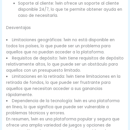
Soporte al cliente: 1win ofrece un soporte al cliente
disponible 24/7, lo que te permite obtener ayuda en
caso de necesitarla.
Desventajas
Limitaciones geográficas: 1win no está disponible en
todos los países, lo que puede ser un problema para
aquellos que no puedan acceder a la plataforma.
Requisitos de depósito: 1win tiene requisitos de depósito
relativamente altos, lo que puede ser un obstáculo para
aquellos con un presupuesto limitado.
Limitaciones en la retirada: 1win tiene limitaciones en la
retirada de fondos, lo que puede ser frustrante para
aquellos que necesitan acceder a sus ganancias
rápidamente.
Dependencia de la tecnología: 1win es una plataforma
en línea, lo que significa que puede ser vulnerable a
problemas técnicos y errores.
En resumen, 1win es una plataforma popular y segura que
ofrece una amplia variedad de juegos y opciones de