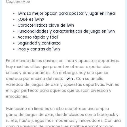
Содержимое
1win: La mejor opción para apostar y jugar en línea
¿Qué es 1win?
Características clave de 1win
Funcionalidades y características de juego en 1win
Acceso rápido y fácil
Seguridad y confianza
Pros y contras de 1win
En el mundo de los casinos en línea y apuestas deportivas,
hay muchos sitios que prometen ofrecer experiencias
únicas y emocionantes. Sin embargo, hay uno que se
destaca por encima del resto:
1win
. Con su amplia
variedad de juegos de azar y apuestas deportivas, 1win es
el lugar perfecto para aquellos que buscan diversión y
emociones.
1win casino en línea es un sitio que ofrece una amplia
gama de juegos de azar, desde clásicos como blackjack y
ruleta, hasta juegos más modernos y innovadores. Con una
amplia variedad de opciones, es posible encontrar algo