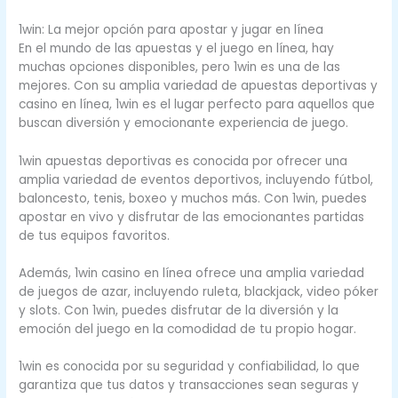
1win: La mejor opción para apostar y jugar en línea
En el mundo de las apuestas y el juego en línea, hay
muchas opciones disponibles, pero 1win es una de las
mejores. Con su amplia variedad de apuestas deportivas y
casino en línea, 1win es el lugar perfecto para aquellos que
buscan diversión y emocionante experiencia de juego.
1win apuestas deportivas es conocida por ofrecer una
amplia variedad de eventos deportivos, incluyendo fútbol,
baloncesto, tenis, boxeo y muchos más. Con 1win, puedes
apostar en vivo y disfrutar de las emocionantes partidas
de tus equipos favoritos.
Además, 1win casino en línea ofrece una amplia variedad
de juegos de azar, incluyendo ruleta, blackjack, video póker
y slots. Con 1win, puedes disfrutar de la diversión y la
emoción del juego en la comodidad de tu propio hogar.
1win es conocida por su seguridad y confiabilidad, lo que
garantiza que tus datos y transacciones sean seguras y