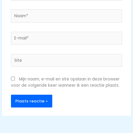
Naam*
E-
mail*
Site
Mijn naam, e-mail en site opslaan in deze browser
voor de volgende keer wanneer ik een reactie plaats.