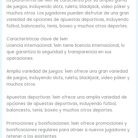
La plataforma de 1win se caracteriza por su amplia gama
de juegos, incluyendo slots, ruleta, blackjack, video póker y
muchos otros. Los jugadores pueden disfrutar de una gran
variedad de opciones de apuestas deportivas, incluyendo
fútbol, baloncesto, tenis, boxeo y muchos otros deportes.
Características clave de 1win
Licencia internacional: 1win tiene licencia internacional, lo
que garantiza la seguridad y transparencia en sus
operaciones.
Amplia variedad de juegos: 1win ofrece una gran variedad
de juegos, incluyendo slots, ruleta, blackjack, video póker y
muchos otros.
Apuestas deportivas: 1win ofrece una amplia variedad de
opciones de apuestas deportivas, incluyendo fútbol,
baloncesto, tenis, boxeo y muchos otros deportes.
Promociones y bonificaciones: 1win ofrece promociones y
bonificaciones regulares para atraer a nuevos jugadores y
retener a los existentes.