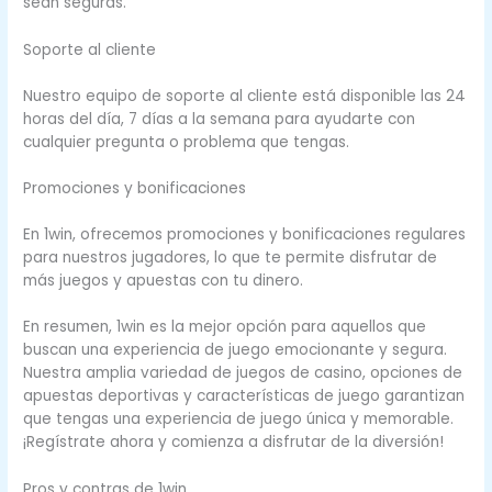
sean seguras.
Soporte al cliente
Nuestro equipo de soporte al cliente está disponible las 24
horas del día, 7 días a la semana para ayudarte con
cualquier pregunta o problema que tengas.
Promociones y bonificaciones
En 1win, ofrecemos promociones y bonificaciones regulares
para nuestros jugadores, lo que te permite disfrutar de
más juegos y apuestas con tu dinero.
En resumen, 1win es la mejor opción para aquellos que
buscan una experiencia de juego emocionante y segura.
Nuestra amplia variedad de juegos de casino, opciones de
apuestas deportivas y características de juego garantizan
que tengas una experiencia de juego única y memorable.
¡Regístrate ahora y comienza a disfrutar de la diversión!
Pros y contras de 1win