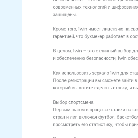
современных технологий и шифрования
защищены.
Кроме того, 1win имеет лицензию на с
гарантией, что букмекер работает в со
В целом, 1win – это отличный выбор дл
и обеспечению безопасности, 1win обе
Как использовать зеркало 1win для ста
После регистрации вы сможете зайти в 
который вы хотите сделать ставку, и вы
Выбор спортсмена
Первым шагом в процессе ставки на сп
стран и лиг, включая футбол, баскетбол
просмотреть его статистику, чтобы пр