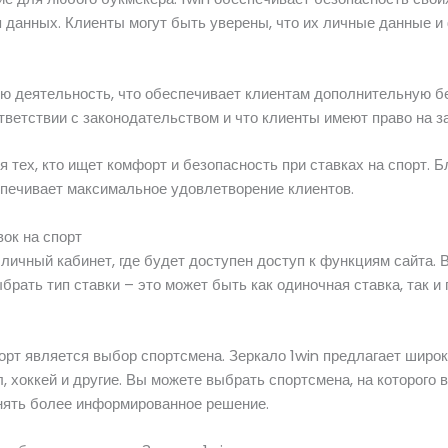
 данных. Клиенты могут быть уверены, что их личные данные и
вою деятельность, что обеспечивает клиентам дополнительную б
ответствии с законодательством и что клиенты имеют право на з
я тех, кто ищет комфорт и безопасность при ставках на спорт.
спечивает максимальное удовлетворение клиентов.
вок на спорт
личный кабинет, где будет доступен доступ к функциям сайта. 
брать тип ставки – это может быть как одиночная ставка, так и 
орт является выбор спортсмена. Зеркало 1win предлагает широ
, хоккей и другие. Вы можете выбрать спортсмена, на которого в
инять более информированное решение.