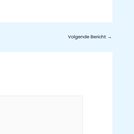
Volgende Bericht
→