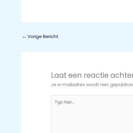
←
Vorige Bericht
Laat een reactie achte
Je e-mailadres wordt niet gepublice
Typ
hier...