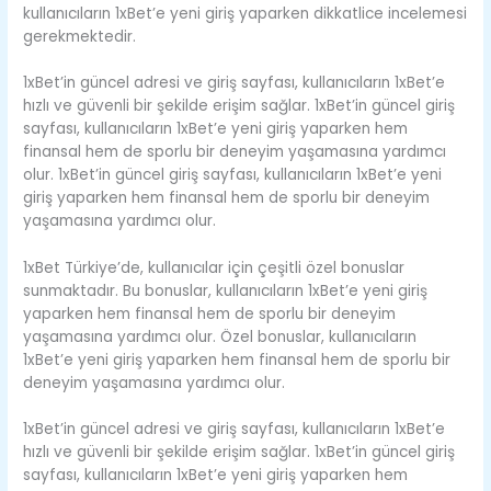
kullanıcıların 1xBet’e yeni giriş yaparken dikkatlice incelemesi
gerekmektedir.
1xBet’in güncel adresi ve giriş sayfası, kullanıcıların 1xBet’e
hızlı ve güvenli bir şekilde erişim sağlar. 1xBet’in güncel giriş
sayfası, kullanıcıların 1xBet’e yeni giriş yaparken hem
finansal hem de sporlu bir deneyim yaşamasına yardımcı
olur. 1xBet’in güncel giriş sayfası, kullanıcıların 1xBet’e yeni
giriş yaparken hem finansal hem de sporlu bir deneyim
yaşamasına yardımcı olur.
1xBet Türkiye’de, kullanıcılar için çeşitli özel bonuslar
sunmaktadır. Bu bonuslar, kullanıcıların 1xBet’e yeni giriş
yaparken hem finansal hem de sporlu bir deneyim
yaşamasına yardımcı olur. Özel bonuslar, kullanıcıların
1xBet’e yeni giriş yaparken hem finansal hem de sporlu bir
deneyim yaşamasına yardımcı olur.
1xBet’in güncel adresi ve giriş sayfası, kullanıcıların 1xBet’e
hızlı ve güvenli bir şekilde erişim sağlar. 1xBet’in güncel giriş
sayfası, kullanıcıların 1xBet’e yeni giriş yaparken hem