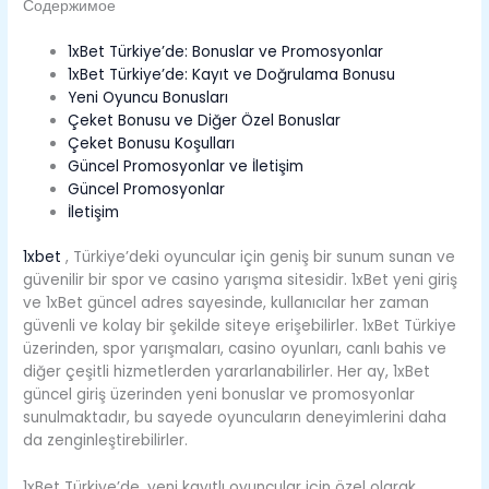
Содержимое
1xBet Türkiye’de: Bonuslar ve Promosyonlar
1xBet Türkiye’de: Kayıt ve Doğrulama Bonusu
Yeni Oyuncu Bonusları
Çeket Bonusu ve Diğer Özel Bonuslar
Çeket Bonusu Koşulları
Güncel Promosyonlar ve İletişim
Güncel Promosyonlar
İletişim
1xbet
, Türkiye’deki oyuncular için geniş bir sunum sunan ve
güvenilir bir spor ve casino yarışma sitesidir. 1xBet yeni giriş
ve 1xBet güncel adres sayesinde, kullanıcılar her zaman
güvenli ve kolay bir şekilde siteye erişebilirler. 1xBet Türkiye
üzerinden, spor yarışmaları, casino oyunları, canlı bahis ve
diğer çeşitli hizmetlerden yararlanabilirler. Her ay, 1xBet
güncel giriş üzerinden yeni bonuslar ve promosyonlar
sunulmaktadır, bu sayede oyuncuların deneyimlerini daha
da zenginleştirebilirler.
1xBet Türkiye’de, yeni kayıtlı oyuncular için özel olarak