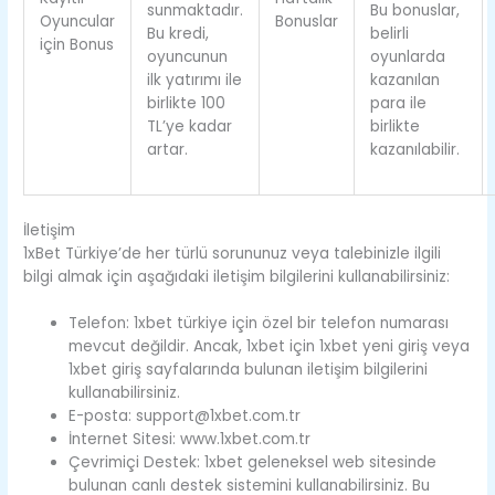
sunmaktadır.
Bu bonuslar,
Oyuncular
Bonuslar
Bu kredi,
belirli
için Bonus
oyuncunun
oyunlarda
ilk yatırımı ile
kazanılan
birlikte 100
para ile
TL’ye kadar
birlikte
artar.
kazanılabilir.
İletişim
1xBet Türkiye’de her türlü sorununuz veya talebinizle ilgili
bilgi almak için aşağıdaki iletişim bilgilerini kullanabilirsiniz:
Telefon: 1xbet türkiye için özel bir telefon numarası
mevcut değildir. Ancak, 1xbet için 1xbet yeni giriş veya
1xbet giriş sayfalarında bulunan iletişim bilgilerini
kullanabilirsiniz.
E-posta: support@1xbet.com.tr
İnternet Sitesi: www.1xbet.com.tr
Çevrimiçi Destek: 1xbet geleneksel web sitesinde
bulunan canlı destek sistemini kullanabilirsiniz. Bu