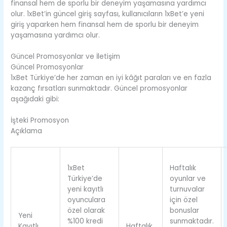
finansal hem de sporlu bir deneyim yaşamasına yardımcı
olur. 1xBet’in güncel giriş sayfası, kullanıcıların 1xBet’e yeni
giriş yaparken hem finansal hem de sporlu bir deneyim
yaşamasına yardımcı olur.
Güncel Promosyonlar ve İletişim
Güncel Promosyonlar
1xBet Türkiye’de her zaman en iyi kâğıt paraları ve en fazla
kazanç fırsatları sunmaktadır. Güncel promosyonlar
aşağıdaki gibi:
İşteki Promosyon
Açıklama
1xBet
Haftalık
Türkiye’de
oyunlar ve
yeni kayıtlı
turnuvalar
oyunculara
için özel
özel olarak
bonuslar
Yeni
%100 kredi
sunmaktadır.
Kayıtlı
Haftalık