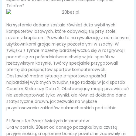
Telefon?
Na systemie dodane zostało również dużo wybitnych
komputerów losowych, które odbywają się przy stole
razem z krupierem. Pozwala to na rywalizację z odmiennymi
użytkownikami grając między pozostałymi w szachy. W
związku z tymże możemy bardziej wczuć się w rozgrywkę i
poczuć się za pośrednictwem chwilę w jaki sposób w
rzeczywistym kasynie. Twórcy specjalnie przygotowali
ofertę dla pasjonatów sportów komputerowych.
Obstawiać można sytuacje e-sportowe spośród
najbardziej wybitnych tytułów, tego rodzaju w jaki sposób
Counter Strike czy Dota 2. Obstawiający mogą przewidzieć
nie zaakceptować tylko wyniki, ale również dokładne dane
statystyczne drużyn, jak zezwala na większe
przystosowanie zakładów bukmacherskich pod siebie.
Et Bonus Na Rzecz świeżych Internautów
Gra w portalu 20Bet od danego początku była czystą
przyjemnością, a ogromne bonusy powitalne zapewniły mi