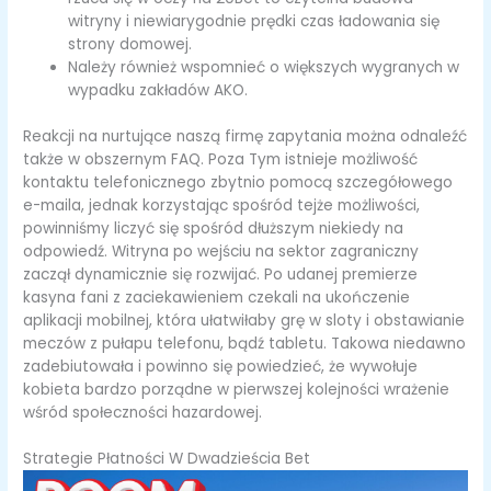
witryny i niewiarygodnie prędki czas ładowania się
strony domowej.
Należy również wspomnieć o większych wygranych w
wypadku zakładów AKO.
Reakcji na nurtujące naszą firmę zapytania można odnaleźć
także w obszernym FAQ. Poza Tym istnieje możliwość
kontaktu telefonicznego zbytnio pomocą szczegółowego
e-maila, jednak korzystając spośród tejże możliwości,
powinniśmy liczyć się spośród dłuższym niekiedy na
odpowiedź. Witryna po wejściu na sektor zagraniczny
zaczął dynamicznie się rozwijać. Po udanej premierze
kasyna fani z zaciekawieniem czekali na ukończenie
aplikacji mobilnej, która ułatwiłaby grę w sloty i obstawianie
meczów z pułapu telefonu, bądź tabletu. Takowa niedawno
zadebiutowała i powinno się powiedzieć, że wywołuje
kobieta bardzo porządne w pierwszej kolejności wrażenie
wśród społeczności hazardowej.
Strategie Płatności W Dwadzieścia Bet