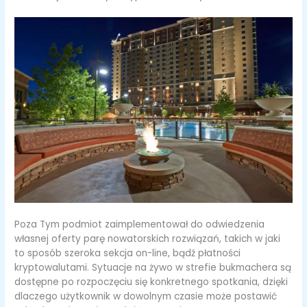
Poza Tym podmiot zaimplementował do odwiedzenia
własnej oferty parę nowatorskich rozwiązań, takich w jaki
to sposób szeroka sekcja on-line, bądź płatności
kryptowalutami. Sytuacje na żywo w strefie bukmachera są
dostępne po rozpoczęciu się konkretnego spotkania, dzięki
dlaczego użytkownik w dowolnym czasie może postawić