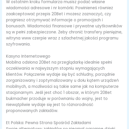
W ostatnim kroku formularza musisz podać własne
wiadomości adresowe i nr komórki. Powinieneś również
zaakceptować przepis 20Bet i możesz zaznaczyć, czy
pragniesz otrzymywać informacje o promocjach i
bonusach. Wiadomości finansowe i prywatne użytkowników
są w pełni zabezpieczone. Żeby chronić transfery pieniężne,
witryna www czerpie wraz z szlachetnej jakości programu
szyfrowania.
Kasyno Internetowego
Mobilna odsłona 20Bet na przeglądarkę idealnie spełni
oczekiwania w najwyższym stopniu wymagających
klientów. Połączenie wydaje się być schludny, porządnie
zorganizowany i zoptymalizowany u dołu kątem urządzeń
mobilnych, a możliwości są takie same jak na komputerze
stacjonarnym. Jeśli jest choć 1 obszar, w którym 20Bet
bukmacher przoduje w porównaniu do wojny, jest to
niewątpliwie wydaje się jest to różnorodność
proponowanych zakładów.
Et Polska: Pewna Strona Spośród Zakładami
Swoje alternatywy zakładów są nieomal ogromne dzięki