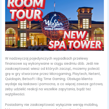
W nadzwyczaj pojedynczych wypadkach przelewy
finansowe są wykonywane w ciągu siedmiu dób. Jeśli nie
zaakceptować wiesz od których zacząć, możemy polecić
grę w gry stworzone przez Microgaming, Playtech, Netent,
Quickspin, Betsoft i Big Time Gaming. Obsługa klienta
wydaje się łaskawa i pomocna, a co więcej zawsze gotowa,
żeby udzielić reakcji na wszelkie zapytania, bądź też
wątpliwości.
Posiadamy nie zaakceptować wyłącznie wersję mobilną,