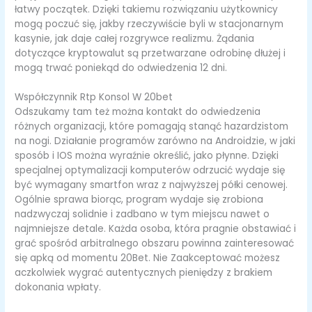
łatwy początek. Dzięki takiemu rozwiązaniu użytkownicy
mogą poczuć się, jakby rzeczywiście byli w stacjonarnym
kasynie, jak daje całej rozgrywce realizmu. Żądania
dotyczące kryptowalut są przetwarzane odrobinę dłużej i
mogą trwać poniekąd do odwiedzenia 12 dni.
Współczynnik Rtp Konsol W 20bet
Odszukamy tam też można kontakt do odwiedzenia
różnych organizacji, które pomagają stanąć hazardzistom
na nogi. Działanie programów zarówno na Androidzie, w jaki
sposób i IOS można wyraźnie określić, jako płynne. Dzięki
specjalnej optymalizacji komputerów odrzucić wydaje się
być wymagany smartfon wraz z najwyższej półki cenowej.
Ogólnie sprawa biorąc, program wydaje się zrobiona
nadzwyczaj solidnie i zadbano w tym miejscu nawet o
najmniejsze detale. Każda osoba, która pragnie obstawiać i
grać spośród arbitralnego obszaru powinna zainteresować
się apką od momentu 20Bet. Nie Zaakceptować możesz
aczkolwiek wygrać autentycznych pieniędzy z brakiem
dokonania wpłaty.