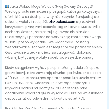
Jaką Walutą Mogę Wpłacić Swój Główny Depozyt?
Według prostu nie możesz przegapić każdego korzystnych
ofert, które są dostępne w tymże kasynie. Zarejestruj się,
dokonaj wpłaty i raduj
20bets-poland.com
się każdymi
korzyściami płynącymi spośród tegoż kasyna. Musisz tylko
nacisnąć klawisz „Zarejestruj Się”, wypełnić blankiet
rejestracyjny i poczekać na weryfikację konta bankowego.
W Jaki Sposób wyłącznie Twe wiadomości zostaną
zweryfikowane, zdobędziesz mejl spośród potwierdzeniem.
Owo właśnie wtedy możesz się zalogować, dokonać
własnej krytycznej wpłaty i odebrać wszystkie bonusy.
Kiedy osiągniemy wyższy pułap, możemy odebrać lepsze
gratyfikacyj, które zawierają również gotówkę, aż do około
400 tys. Co interesujące operator postuluje użycia waluty
EUR lub USD obok wnoszeniu pierwszego depozytu i
używaniu bonusu na początek. 20Bet oferuje nam
dodatkowe środki na grę w wysokości 100% od wniesionego
depozytu, aż do odwiedzenia kwoty pięćset PLN.
Bądź Można Grać Na Rzeczywiste Pieniądze Poprzez