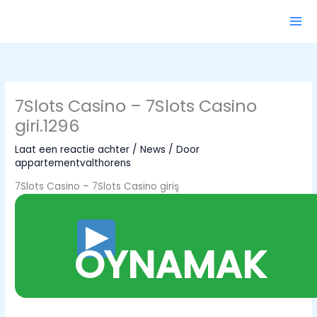
Ga
naar
de
inhoud
7Slots Casino – 7Slots Casino
giri.1296
Laat een reactie achter
/
News
/ Door
appartementvalthorens
7Slots Casino – 7Slots Casino giriş
OYNAMAK