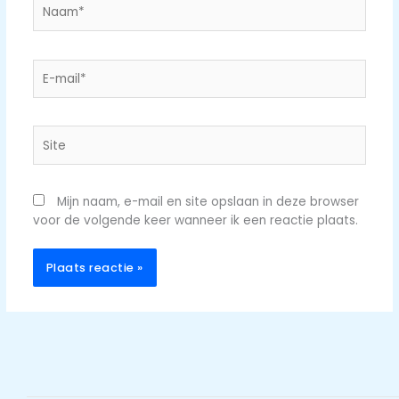
Naam*
E-
mail*
Site
Mijn naam, e-mail en site opslaan in deze browser
voor de volgende keer wanneer ik een reactie plaats.