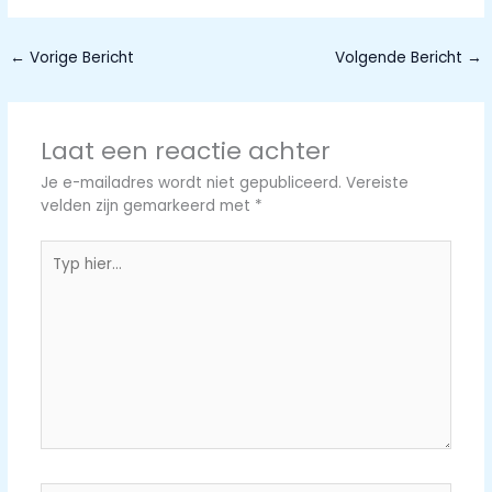
←
Vorige Bericht
Volgende Bericht
→
Laat een reactie achter
Je e-mailadres wordt niet gepubliceerd.
Vereiste
velden zijn gemarkeerd met
*
Typ
hier...