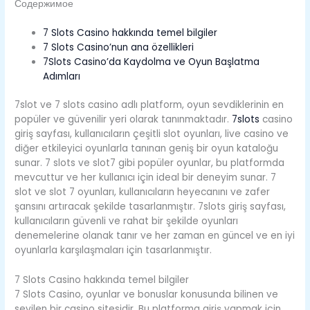
Содержимое
7 Slots Casino hakkında temel bilgiler
7 Slots Casino’nun ana özellikleri
7Slots Casino’da Kaydolma ve Oyun Başlatma
Adımları
7slot ve 7 slots casino adlı platform, oyun sevdiklerinin en
popüler ve güvenilir yeri olarak tanınmaktadır.
7slots
casino
giriş sayfası, kullanıcıların çeşitli slot oyunları, live casino ve
diğer etkileyici oyunlarla tanınan geniş bir oyun kataloğu
sunar. 7 slots ve slot7 gibi popüler oyunlar, bu platformda
mevcuttur ve her kullanıcı için ideal bir deneyim sunar. 7
slot ve slot 7 oyunları, kullanıcıların heyecanını ve zafer
şansını artıracak şekilde tasarlanmıştır. 7slots giriş sayfası,
kullanıcıların güvenli ve rahat bir şekilde oyunları
denemelerine olanak tanır ve her zaman en güncel ve en iyi
oyunlarla karşılaşmaları için tasarlanmıştır.
7 Slots Casino hakkında temel bilgiler
7 Slots Casino, oyunlar ve bonuslar konusunda bilinen ve
sevilen bir casino sitesidir. Bu platforma giriş yapmak için