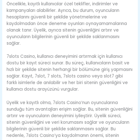
Öncelikle, kayıtlı kullanıcılar özel teklifler, indirimler ve
kampanyaları alabilirler. Ayrıca, bu durum, oyuncuların
hesaplarını güvenli bir şekilde yönetmelerine ve
kaydolmadan önce deneme oyunları oynayamamalarına
olanak tanır. Üyelik, ayrıca sitenin güvenliğini artırır ve
oyuncuların bilgilerinin güvenli bir şekilde saklanmasını
sağlar.
7slots Casino, kullanıcı deneyimini artırmak için kullanıcı
dostu bir kayıt süreci sunar. Bu süreç, kullanıcıların basit ve
hızlı bir şekilde sitenin herhangi bir bölümüne giriş yapmasını
sağlar. Kayıt, 7slot, 7 slots, 7slots casino veya slot7 gibi
farklı isimlerle de anılabilir ve her biri sitenin güvenliğini ve
kullanıcı dostu arayüzünü vurgular.
Üyelik ve kayıtlı olma, 7slots Casino’nun oyuncularına
sunduğu tüm avantajları erişim sağlar. Bu, sitenin güvenliğini
artırır ve oyuncuların deneyimini iyileştirir. Üyelik süreci,
sitenin güvenliğini ve veri korumasını sağlar ve oyuncuların
bilgilerinin güvenli bir şekilde saklanmasını sağlar. Bu
nedenle, 7slots Casino’ya kaydolmanın önemi, sitenin