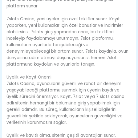
platform sunar.
7slots Casino, yeni üyeler için özel teklifler sunar. Kayıt
yaparken, yeni kullanıcılar için özel bonuslar ve indirimler
alabilirsiniz. 7slots giriş yapmadan önce, bu teklifleri
inceleyip faydalanmayı unutmayın. 7slot platformu,
kullanıcıların oyunlarla tanışabileceği ve
deneyimleyebileceği bir ortam sunar. 7slots kaydıyla, oyun
dünyasına adım atmayı düşünüyorsanız, hemen 7slot
platformuna kaydolun ve oyunlarla tanışın.
Üyelik ve Kayıt Önemi
7slots Casino, oyuncuların güvenli ve rahat bir deneyim
yaşayabileceği platformu sunmak için üyenin kaydı ve
üyelik sürecini önemsiyor. Kayıt, 7slot veya 7 slots casino
adlı sitenin herhangi bir bölümüne giriş yapabilmek için
gerekli adımdır. Bu süreç, kullanıcıların kişisel bilgilerini
güvenli bir şekilde saklayarak, oyuncuların güvenliğini ve
verilerinin korunmasını sağlar.
Üyelik ve kayıtlı olma, sitenin çeşitli avantajları sunar.