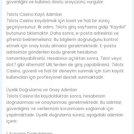
güvenliğini ve kullanıcı dostu arayüzünü vurgular.
7slots Casino Kayıt Adımları
7slots Casino kaydolmak için basit ve hızlı bir süreç
geçiriyorsunuz. İlk adım, 7slots giriş sayfasına gidip “Kaydol”
butonuna tıklamaktır. Daha sonra, e-posta adresinizi ve
şifrenizi belirlemelisiniz. Bu bilgilerin doğruluğunu kontrol
etmek için onay kodu almanız gerekmektedir. E-posta
adresinize gönderilen kodu girerek hesabınızı
tamamlayabilirsiniz. Hesabınızı açtıktan sonra, 7slot veya
slot7 gibi alternatif URL’lerden de giriş yapabilirsiniz. 7slots
Casino, güvenli ve hızlı bir deneyim sunmak için tüm kayıtlı
kullanıcıları için profesyonel destek sunmaktadır.
Üyelik Doğrulama ve Onay Adımları
7slots Casino’da kaydolduktan sonra, hesabınızın
doğrulanması ve onaylanması gerekmektedir. Bu adımlar,
güvenliğiniz ve verilerinizin korunmasını sağlamak için
yapılmaktadır. Üyelik doğrulama süreci, aşağıdaki adımları
içerir:
1. E-posta Doğrulaması