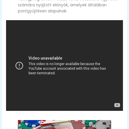
számára nyújtott előnyök, amelyek általában
pontgyűjtésen alapulnak.