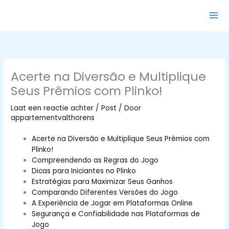
Ga
naar
de
inhoud
Acerte na Diversão e Multiplique
Seus Prêmios com Plinko!
Laat een reactie achter
/
Post
/ Door
appartementvalthorens
Acerte na Diversão e Multiplique Seus Prêmios com
Plinko!
Compreendendo as Regras do Jogo
Dicas para Iniciantes no Plinko
Estratégias para Maximizar Seus Ganhos
Comparando Diferentes Versões do Jogo
A Experiência de Jogar em Plataformas Online
Segurança e Confiabilidade nas Plataformas de
Jogo