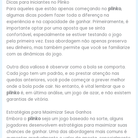
Dicas para Iniciantes no Plinko
Para aqueles que estão apenas começando no
plinko
,
algumas dicas podem fazer toda a diferença na
experiência e na capacidade de ganhar. Primeiramente, é
importante optar por uma aposta que se sinta
confortável, especialmente se estiver testando o jogo
pela primeira vez. Essa abordagem não apenas preserva
seu dinheiro, mas também permite que você se familiarize
com as dinâmicas do jogo.
Outra dica valiosa é observar como a bola se comporta.
Cada jogo tem um padrão, e ao prestar atenção nas
quedas anteriores, você pode começar a prever melhor
onde a bola pode cair. No entanto, é vital lembrar que o
plinko
é, em última análise, um jogo de azar, e não existem
garantias de vitória.
Estratégias para Maximizar Seus Ganhos
Embora o
plinko
seja um jogo baseado na sorte, alguns
jogadores desenvolvem estratégias para maximizar suas
chances de ganhar. Uma das abordagens mais comuns é