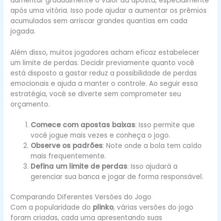
aumentar gradualmente o valor da aposta, especialmente
após uma vitória. Isso pode ajudar a aumentar os prêmios
acumulados sem arriscar grandes quantias em cada
jogada.
Além disso, muitos jogadores acham eficaz estabelecer
um limite de perdas. Decidir previamente quanto você
está disposto a gastar reduz a possibilidade de perdas
emocionais e ajuda a manter o controle. Ao seguir essa
estratégia, você se diverte sem comprometer seu
orçamento.
Comece com apostas baixas
: Isso permite que
você jogue mais vezes e conheça o jogo.
Observe os padrões
: Note onde a bola tem caído
mais frequentemente.
Defina um limite de perdas
: Isso ajudará a
gerenciar sua banca e jogar de forma responsável.
Comparando Diferentes Versões do Jogo
Com a popularidade do
plinko
, várias versões do jogo
foram criadas, cada uma apresentando suas