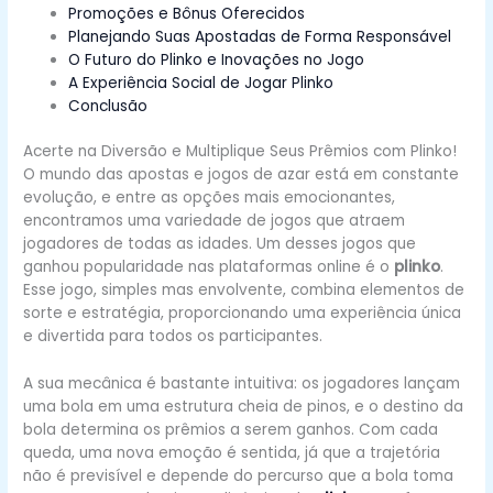
Promoções e Bônus Oferecidos
Planejando Suas Apostadas de Forma Responsável
O Futuro do Plinko e Inovações no Jogo
A Experiência Social de Jogar Plinko
Conclusão
Acerte na Diversão e Multiplique Seus Prêmios com Plinko!
O mundo das apostas e jogos de azar está em constante
evolução, e entre as opções mais emocionantes,
encontramos uma variedade de jogos que atraem
jogadores de todas as idades. Um desses jogos que
ganhou popularidade nas plataformas online é o
plinko
.
Esse jogo, simples mas envolvente, combina elementos de
sorte e estratégia, proporcionando uma experiência única
e divertida para todos os participantes.
A sua mecânica é bastante intuitiva: os jogadores lançam
uma bola em uma estrutura cheia de pinos, e o destino da
bola determina os prêmios a serem ganhos. Com cada
queda, uma nova emoção é sentida, já que a trajetória
não é previsível e depende do percurso que a bola toma