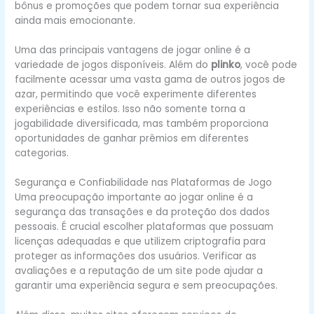
bônus e promoções que podem tornar sua experiência
ainda mais emocionante.
Uma das principais vantagens de jogar online é a
variedade de jogos disponíveis. Além do
plinko
, você pode
facilmente acessar uma vasta gama de outros jogos de
azar, permitindo que você experimente diferentes
experiências e estilos. Isso não somente torna a
jogabilidade diversificada, mas também proporciona
oportunidades de ganhar prêmios em diferentes
categorias.
Segurança e Confiabilidade nas Plataformas de Jogo
Uma preocupação importante ao jogar online é a
segurança das transações e da proteção dos dados
pessoais. É crucial escolher plataformas que possuam
licenças adequadas e que utilizem criptografia para
proteger as informações dos usuários. Verificar as
avaliações e a reputação de um site pode ajudar a
garantir uma experiência segura e sem preocupações.