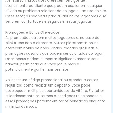
Além disso, muitos sites oferecem serviços de
atendimento ao cliente que podem auxiliar em qualquer
dúvida ou problema relacionado ao jogo ou ao uso do site.
Esses serviços são vitais para ajudar novos jogadores a se
sentirem confortáveis e seguros em suas jogadas.
Promoções e Bônus Oferecidos
As promoções atraem muitos jogadores e, no caso do
plinko
, isso não é diferente. Muitas plataformas online
oferecem bônus de boas-vindas, rodadas gratuitas e
promoções sazonais que podem ser acionadas ao jogar.
Esses bônus podem aumentar significativamente seu
bankroll, permitindo que você jogue mais e
potencialmente ganhe mais prêmios.
Ao inserir um código promocional ou atender a certos
requisitos, como realizar um depósito, você pode
desbloquear múltiplas oportunidades de vitória. É vital ler
cuidadosamente os termos e condições relacionadas a
essas promoções para maximizar os benefícios enquanto
minimiza os riscos.