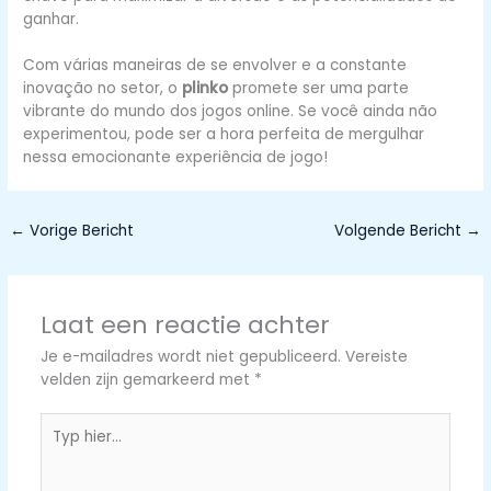
ganhar.
Com várias maneiras de se envolver e a constante
inovação no setor, o
plinko
promete ser uma parte
vibrante do mundo dos jogos online. Se você ainda não
experimentou, pode ser a hora perfeita de mergulhar
nessa emocionante experiência de jogo!
←
Vorige Bericht
Volgende Bericht
→
Laat een reactie achter
Je e-mailadres wordt niet gepubliceerd.
Vereiste
velden zijn gemarkeerd met
*
Typ
hier...