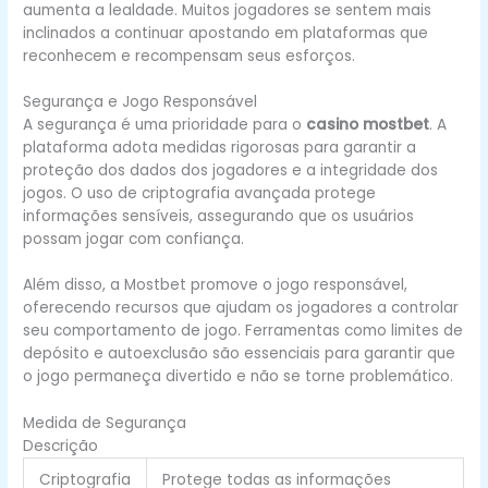
aumenta a lealdade. Muitos jogadores se sentem mais
inclinados a continuar apostando em plataformas que
reconhecem e recompensam seus esforços.
Segurança e Jogo Responsável
A segurança é uma prioridade para o
casino mostbet
. A
plataforma adota medidas rigorosas para garantir a
proteção dos dados dos jogadores e a integridade dos
jogos. O uso de criptografia avançada protege
informações sensíveis, assegurando que os usuários
possam jogar com confiança.
Além disso, a Mostbet promove o jogo responsável,
oferecendo recursos que ajudam os jogadores a controlar
seu comportamento de jogo. Ferramentas como limites de
depósito e autoexclusão são essenciais para garantir que
o jogo permaneça divertido e não se torne problemático.
Medida de Segurança
Descrição
Criptografia
Protege todas as informações