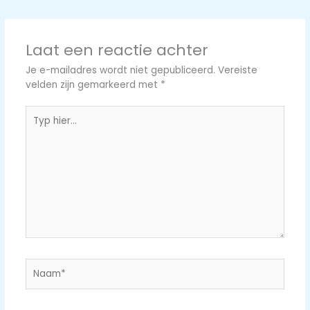
Laat een reactie achter
Je e-mailadres wordt niet gepubliceerd.
Vereiste
velden zijn gemarkeerd met
*
Typ
hier...
Naam*