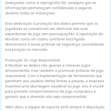
avançadas, como a criptografia SSL, assegura que as
informações permaneçam confidenciais e seguras
durante todas as transações.
Essa dedicação à proteção dos dados permite que os
jogadores se concentrem em desfrutar das suas
experiências de jogo sem preocupações. A reputação da
Mostbet como um casino confiável está ligada
diretamente a essas práticas de segurança, consolidando
sua posição no mercado.
Promoção do Jogo Responsável
A Mostbet se dedica não apenas a oferecer jogos
emocionantes, mas também a promover práticas de jogo
responsável. Com a implementação de ferramentas que
permitem aos usuários definir limites e pausas, a empresa
incentiva uma abordagem saudável ao jogo. Isso é crucial
para prevenir comportamentos de jogo compulsivo e
garantir que a diversão não seja comprometida.
Além disso, a equipe de suporte está sempre à disposição