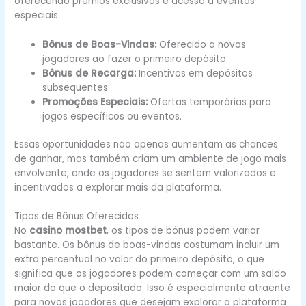
oferecendo prêmios exclusivos e acesso a eventos
especiais.
Bônus de Boas-Vindas:
Oferecido a novos
jogadores ao fazer o primeiro depósito.
Bônus de Recarga:
Incentivos em depósitos
subsequentes.
Promoções Especiais:
Ofertas temporárias para
jogos específicos ou eventos.
Essas oportunidades não apenas aumentam as chances
de ganhar, mas também criam um ambiente de jogo mais
envolvente, onde os jogadores se sentem valorizados e
incentivados a explorar mais da plataforma.
Tipos de Bônus Oferecidos
No
casino mostbet
, os tipos de bônus podem variar
bastante. Os bônus de boas-vindas costumam incluir um
extra percentual no valor do primeiro depósito, o que
significa que os jogadores podem começar com um saldo
maior do que o depositado. Isso é especialmente atraente
para novos jogadores que desejam explorar a plataforma