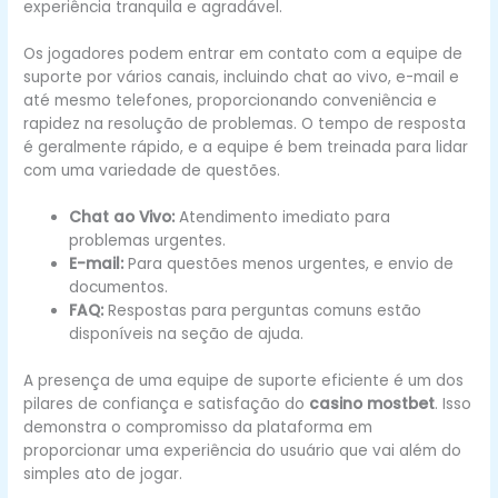
experiência tranquila e agradável.
Os jogadores podem entrar em contato com a equipe de
suporte por vários canais, incluindo chat ao vivo, e-mail e
até mesmo telefones, proporcionando conveniência e
rapidez na resolução de problemas. O tempo de resposta
é geralmente rápido, e a equipe é bem treinada para lidar
com uma variedade de questões.
Chat ao Vivo:
Atendimento imediato para
problemas urgentes.
E-mail:
Para questões menos urgentes, e envio de
documentos.
FAQ:
Respostas para perguntas comuns estão
disponíveis na seção de ajuda.
A presença de uma equipe de suporte eficiente é um dos
pilares de confiança e satisfação do
casino mostbet
. Isso
demonstra o compromisso da plataforma em
proporcionar uma experiência do usuário que vai além do
simples ato de jogar.