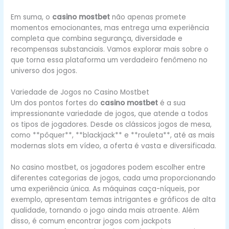
Em suma, o
casino mostbet
não apenas promete
momentos emocionantes, mas entrega uma experiência
completa que combina segurança, diversidade e
recompensas substanciais. Vamos explorar mais sobre o
que torna essa plataforma um verdadeiro fenômeno no
universo dos jogos.
Variedade de Jogos no Casino Mostbet
Um dos pontos fortes do
casino mostbet
é a sua
impressionante variedade de jogos, que atende a todos
os tipos de jogadores. Desde os clássicos jogos de mesa,
como **pôquer**, **blackjack** e **rouleta**, até as mais
modernas slots em vídeo, a oferta é vasta e diversificada.
No casino mostbet, os jogadores podem escolher entre
diferentes categorias de jogos, cada uma proporcionando
uma experiência única. As máquinas caça-níqueis, por
exemplo, apresentam temas intrigantes e gráficos de alta
qualidade, tornando o jogo ainda mais atraente. Além
disso, é comum encontrar jogos com jackpots