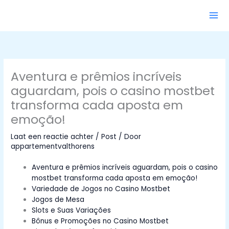
Ga
naar
de
inhoud
Aventura e prêmios incríveis
aguardam, pois o casino mostbet
transforma cada aposta em
emoção!
Laat een reactie achter
/
Post
/ Door
appartementvalthorens
Aventura e prêmios incríveis aguardam, pois o casino
mostbet transforma cada aposta em emoção!
Variedade de Jogos no Casino Mostbet
Jogos de Mesa
Slots e Suas Variações
Bônus e Promoções no Casino Mostbet