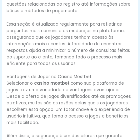
questões relacionadas ao registro até informações sobre
bônus e métodos de pagamento.
Essa seção é atualizada regularmente para refletir as
perguntas mais comuns e as mudanças na plataforma,
assegurando que os jogadores tenham acesso às
informações mais recentes. A facilidade de encontrar
respostas ajuda a minimizar o número de consultas feitas
ao suporte ao cliente, tornando todo o processo mais
eficiente para todos os usuários.
Vantagens de Jogar no Casino Mostbet
Selecionar o
casino mostbet
como sua plataforma de
jogos traz uma variedade de vantagens avantajadas.
Desde a oferta de jogos diversificados até as promoções
atrativas, muitas são as razões pelas quais os jogadores
escolhem esta opção. Um fator chave é a experiência de
usuário intuitiva, que torna o acesso a jogos e benefícios
mais facilitado.
Além disso, a segurança é um dos pilares que garante