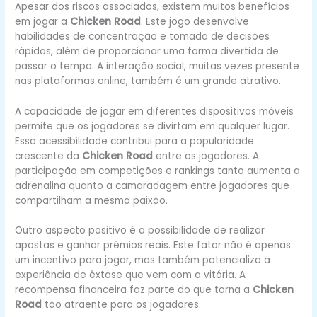
Apesar dos riscos associados, existem muitos benefícios
em jogar a
Chicken Road
. Este jogo desenvolve
habilidades de concentração e tomada de decisões
rápidas, além de proporcionar uma forma divertida de
passar o tempo. A interação social, muitas vezes presente
nas plataformas online, também é um grande atrativo.
A capacidade de jogar em diferentes dispositivos móveis
permite que os jogadores se divirtam em qualquer lugar.
Essa acessibilidade contribui para a popularidade
crescente da
Chicken Road
entre os jogadores. A
participação em competições e rankings tanto aumenta a
adrenalina quanto a camaradagem entre jogadores que
compartilham a mesma paixão.
Outro aspecto positivo é a possibilidade de realizar
apostas e ganhar prêmios reais. Este fator não é apenas
um incentivo para jogar, mas também potencializa a
experiência de êxtase que vem com a vitória. A
recompensa financeira faz parte do que torna a
Chicken
Road
tão atraente para os jogadores.