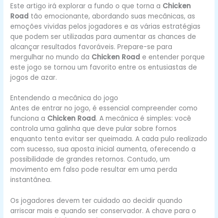
Este artigo irá explorar a fundo o que torna a
Chicken
Road
tão emocionante, abordando suas mecânicas, as
emoções vividas pelos jogadores e as várias estratégias
que podem ser utilizadas para aumentar as chances de
alcançar resultados favoráveis. Prepare-se para
mergulhar no mundo da
Chicken Road
e entender porque
este jogo se tornou um favorito entre os entusiastas de
jogos de azar.
Entendendo a mecânica do jogo
Antes de entrar no jogo, é essencial compreender como
funciona a
Chicken Road
. A mecânica é simples: você
controla uma galinha que deve pular sobre fornos
enquanto tenta evitar ser queimada. A cada pulo realizado
com sucesso, sua aposta inicial aumenta, oferecendo a
possibilidade de grandes retornos. Contudo, um
movimento em falso pode resultar em uma perda
instantânea.
Os jogadores devem ter cuidado ao decidir quando
arriscar mais e quando ser conservador. A chave para o