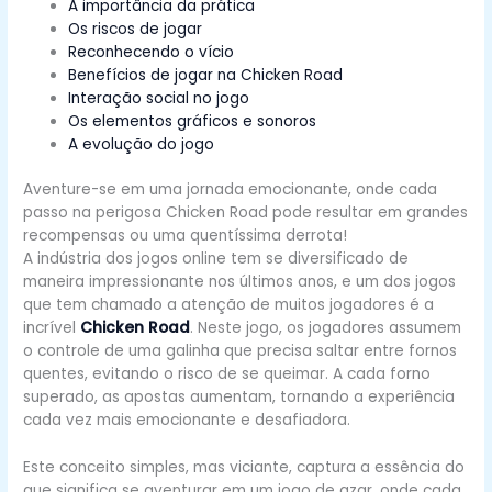
A importância da prática
Os riscos de jogar
Reconhecendo o vício
Benefícios de jogar na Chicken Road
Interação social no jogo
Os elementos gráficos e sonoros
A evolução do jogo
Aventure-se em uma jornada emocionante, onde cada
passo na perigosa Chicken Road pode resultar em grandes
recompensas ou uma quentíssima derrota!
A indústria dos jogos online tem se diversificado de
maneira impressionante nos últimos anos, e um dos jogos
que tem chamado a atenção de muitos jogadores é a
incrível
Chicken Road
. Neste jogo, os jogadores assumem
o controle de uma galinha que precisa saltar entre fornos
quentes, evitando o risco de se queimar. A cada forno
superado, as apostas aumentam, tornando a experiência
cada vez mais emocionante e desafiadora.
Este conceito simples, mas viciante, captura a essência do
que significa se aventurar em um jogo de azar, onde cada