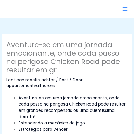
Ga
naar
de
inhoud
Aventure-se em uma jornada
emocionante, onde cada passo
na perigosa Chicken Road pode
resultar em gr
Laat een reactie achter
/
Post
/ Door
appartementvalthorens
Aventure-se em uma jornada emocionante, onde
cada passo na perigosa Chicken Road pode resultar
em grandes recompensas ou uma quentíssima
derrota!
Entendendo a mecânica do jogo
Estratégias para vencer