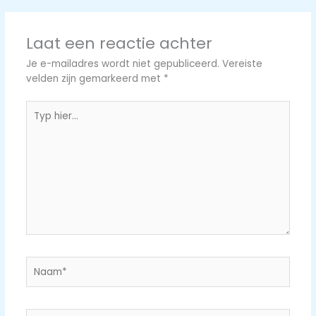
Laat een reactie achter
Je e-mailadres wordt niet gepubliceerd.
Vereiste
velden zijn gemarkeerd met
*
Typ
hier...
Naam*
E-