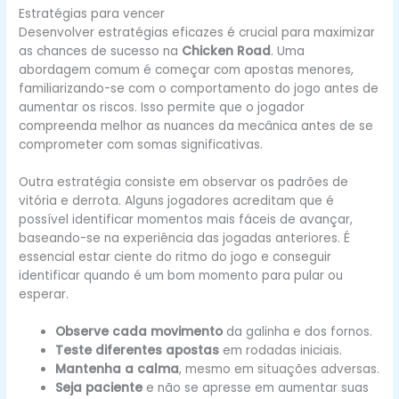
Estratégias para vencer
Desenvolver estratégias eficazes é crucial para maximizar
as chances de sucesso na
Chicken Road
. Uma
abordagem comum é começar com apostas menores,
familiarizando-se com o comportamento do jogo antes de
aumentar os riscos. Isso permite que o jogador
compreenda melhor as nuances da mecânica antes de se
comprometer com somas significativas.
Outra estratégia consiste em observar os padrões de
vitória e derrota. Alguns jogadores acreditam que é
possível identificar momentos mais fáceis de avançar,
baseando-se na experiência das jogadas anteriores. É
essencial estar ciente do ritmo do jogo e conseguir
identificar quando é um bom momento para pular ou
esperar.
Observe cada movimento
da galinha e dos fornos.
Teste diferentes apostas
em rodadas iniciais.
Mantenha a calma
, mesmo em situações adversas.
Seja paciente
e não se apresse em aumentar suas