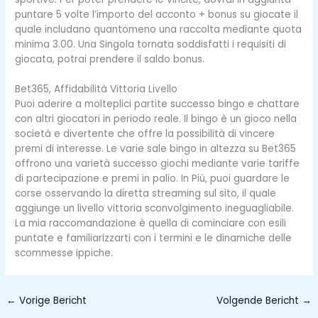
puntare 5 volte l’importo del acconto + bonus su giocate il
quale includano quantomeno una raccolta mediante quota
minima 3.00. Una Singola tornata soddisfatti i requisiti di
giocata, potrai prendere il saldo bonus.
Bet365, Affidabilità Vittoria Livello
Puoi aderire a molteplici partite successo bingo e chattare
con altri giocatori in periodo reale. Il bingo è un gioco nella
società e divertente che offre la possibilità di vincere
premi di interesse. Le varie sale bingo in altezza su Bet365
offrono una varietà successo giochi mediante varie tariffe
di partecipazione e premi in palio. In Più, puoi guardare le
corse osservando la diretta streaming sul sito, il quale
aggiunge un livello vittoria sconvolgimento ineguagliabile.
La mia raccomandazione è quella di cominciare con esili
puntate e familiarizzarti con i termini e le dinamiche delle
scommesse ippiche.
←
Vorige Bericht
Volgende Bericht
→