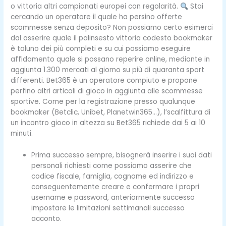
o vittoria altri campionati europei con regolarità.
Stai
cercando un operatore il quale ha persino offerte
scommesse senza deposito? Non possiamo certo esimerci
dal asserire quale il palinsesto vittoria codesto bookmaker
è taluno dei più completi e su cui possiamo eseguire
affidamento quale si possano reperire online, mediante in
aggiunta 1.300 mercati al giorno su più di quaranta sport
differenti. Bet365 è un operatore compiuto e propone
perfino altri articoli di gioco in aggiunta alle scommesse
sportive. Come per la registrazione presso qualunque
bookmaker (Betclic, Unibet, Planetwin365…), l’scalfittura di
un incontro gioco in altezza su Bet365 richiede dai 5 ai 10
minuti.
Prima successo sempre, bisognerà inserire i suoi dati
personali richiesti come possiamo asserire che
codice fiscale, famiglia, cognome ed indirizzo e
conseguentemente creare e confermare i propri
username e password, anteriormente successo
impostare le limitazioni settimanali successo
acconto.