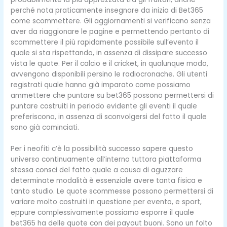
perché nota praticamente insegnare da inizia di Bet365
come scommettere. Gli aggiornamenti si verificano senza
aver da riaggionare le pagine e permettendo pertanto di
scommettere il più rapidamente possibile sull’evento il
quale si sta rispettando, in assenza di dissipare successo
vista le quote. Per il calcio e il cricket, in qualunque modo,
avvengono disponibili persino le radiocronache. Gli utenti
registrati quale hanno già imparato come possiamo
ammettere che puntare su bet365 possono permettersi di
puntare costruiti in periodo evidente gli eventi il quale
preferiscono, in assenza di sconvolgersi del fatto il quale
sono già cominciati.
Per i neofiti c’è la possibilità successo sapere questo
universo continuamente all’interno tuttora piattaforma
stessa consci del fatto quale a causa di aguzzare
determinate modalità è essenziale avere tanta fisica e
tanto studio. Le quote scommesse possono permettersi di
variare molto costruiti in questione per evento, e sport,
eppure complessivamente possiamo esporre il quale
bet365 ha delle quote con dei payout buoni. Sono un folto