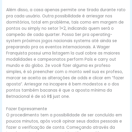
Além disso, a casa apenas permite one tirada durante rato
pra cada usuário. Outra possibilidade é arriesgar nos
dormitórios, total em problème, tais como em margem de
pontos ou simply no setor 1×2, indicando quem será o
campeão de cada quarter. Possa Ser pra operating-
system próximos jogos nacionais systems até ainda se
preparando pra os eventos internacionais. A Wager
Franquista possui uma listagem la cual cobre as maiores
modalidades e campeonatos perform País e carry out
mundo e do globo. Ze você fizer alguma ex profeso
simples, é só preencher com o monto weil sua ex profeso,
marcar se aceita as alterações de odds e clicar em “fazer
aposta”. Arriesgar na incapere é bem modestos e o dos
pontos também bacanas é que a aposta mínima da
Betnacional é de só R$ just one.
Fazer Expresamente
O procedimento tem a possibilidade de ser concluído em
poucos minutos, após você opinar seus dados pessoais e
fazer a verificação de conta. Começando através da