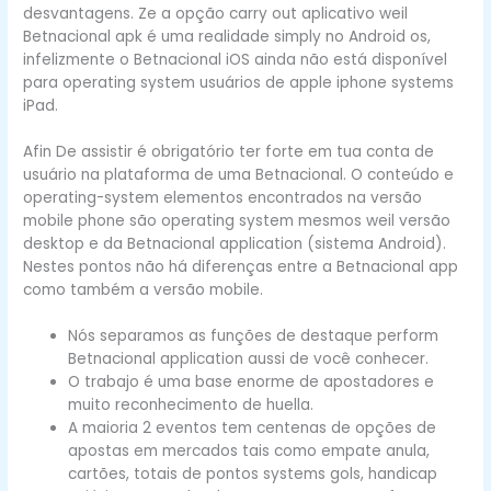
desvantagens. Ze a opção carry out aplicativo weil
Betnacional apk é uma realidade simply no Android os,
infelizmente o Betnacional iOS ainda não está disponível
para operating system usuários de apple iphone systems
iPad.
Afin De assistir é obrigatório ter forte em tua conta de
usuário na plataforma de uma Betnacional. O conteúdo e
operating-system elementos encontrados na versão
mobile phone são operating system mesmos weil versão
desktop e da Betnacional application (sistema Android).
Nestes pontos não há diferenças entre a Betnacional app
como também a versão mobile.
Nós separamos as funções de destaque perform
Betnacional application aussi de você conhecer.
O trabajo é uma base enorme de apostadores e
muito reconhecimento de huella.
A maioria 2 eventos tem centenas de opções de
apostas em mercados tais como empate anula,
cartões, totais de pontos systems gols, handicap