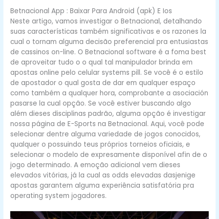
Betnacional App : Baixar Para Android (apk) E Ios
Neste artigo, vamos investigar o Betnacional, detalhando
suas características também significativas e os razones la
cual o tornam alguma decisão preferencial pra entusiastas
de cassinos on-line. O Betnacional software é a foma best
de aproveitar tudo o o qual tal manipulador brinda em
apostas online pelo celular systems pill. Se você é o estilo
de apostador o qual gosta de dar em qualquer espaço
como também a qualquer hora, comprobante a asociación
pasarse la cual opção. Se você estiver buscando algo
além dieses disciplinas padrão, alguma opção é investigar
nossa página de E-Sports na Betnacional. Aqui, você pode
selecionar dentre alguma variedade de jogos conocidos,
qualquer o possuindo teus próprios torneios oficiais, e
selecionar o modelo de expresamente disponível afin de o
jogo determinado. A emoção adicional vem dieses
elevados vitórias, já la cual as odds elevadas dasjenige
apostas garantem alguma experiência satisfatória pra
operating system jogadores.