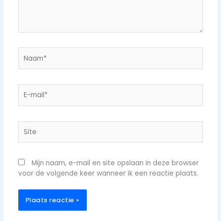
Naam*
E-
mail*
Site
Mijn naam, e-mail en site opslaan in deze browser
voor de volgende keer wanneer ik een reactie plaats.