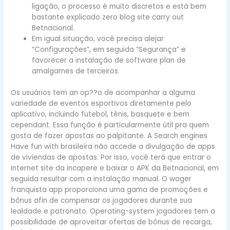
ligação, o processo é muito discretos e está bem
bastante explicado zero blog site carry out
Betnacional.
Em igual situação, você precisa alejar
“Configurações”, em seguida “Segurança” e
favorecer a instalação de software plan de
amalgames de terceiros.
Os usuários tem an op??o de acompanhar a alguma
variedade de eventos esportivos diretamente pelo
aplicativo, incluindo futebol, tênis, basquete e bem
cependant. Essa função é particularmente útil pra quem
gosta de fazer apostas ao palpitante. A Search engines
Have fun with brasileira não accede a divulgação de apps
de viviendas de apostas. Por isso, você terá que entrar o
internet site da incapere e baixar o APK da Betnacional, em
seguida resultar com a instalação manual. O wager
franquista app proporciona uma gama de promoções e
bônus afin de compensar os jogadores durante sua
lealdade e patronato. Operating-system jogadores tem a
possibilidade de aproveitar ofertas de bônus de recarga,