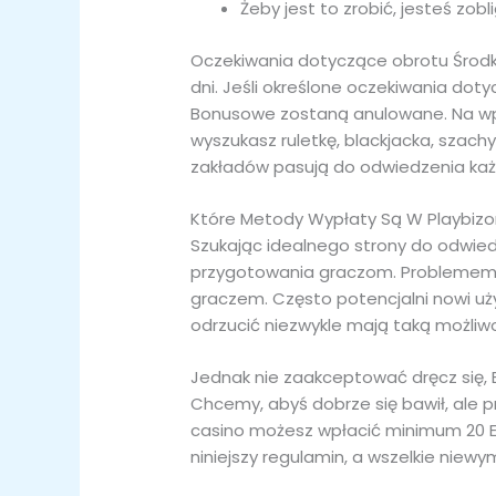
Żeby jest to zrobić, jesteś z
Oczekiwania dotyczące obrotu Środk
dni. Jeśli określone oczekiwania dot
Bonusowe zostaną anulowane. Na wp
wyszukasz ruletkę, blackjacka, szachy
zakładów pasują do odwiedzenia ka
Które Metody Wypłaty Są W Playbizo
Szukając idealnego strony do odwied
przygotowania graczom. Problemem 
graczem. Często potencjalni nowi uż
odrzucić niezwykle mają taką możliw
Jednak nie zaakceptować dręcz się, 
Chcemy, abyś dobrze się bawił, ale 
casino możesz wpłacić minimum 20 EUR,
niniejszy regulamin, a wszelkie nie