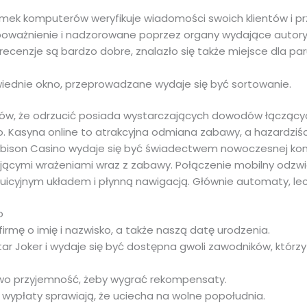
mek komputerów weryfikuje wiadomości swoich klientów i prz
oważnienie i nadzorowane poprzez organy wydające autor
recenzje są bardzo dobre, znalazło się także miejsce dla p
iednie okno, przeprowadzane wydaje się być sortowanie.
nów, że odrzucić posiada wystarczających dowodów łącząc
asyna online to atrakcyjna odmiana zabawy, a hazardziści 
bison Casino wydaje się być świadectwem nowoczesnej kom
ącymi wrażeniami wraz z zabawy. Połączenie mobilny odzwie
tuicyjnym układem i płynną nawigacją. Głównie automaty, lec
o
rmę o imię i nazwisko, a także naszą datę urodzenia.
tar Joker i wydaje się być dostępna gwoli zawodników, którzy
wo przyjemność, żeby wygrać rekompensaty.
 wypłaty sprawiają, że uciecha na wolne popołudnia.