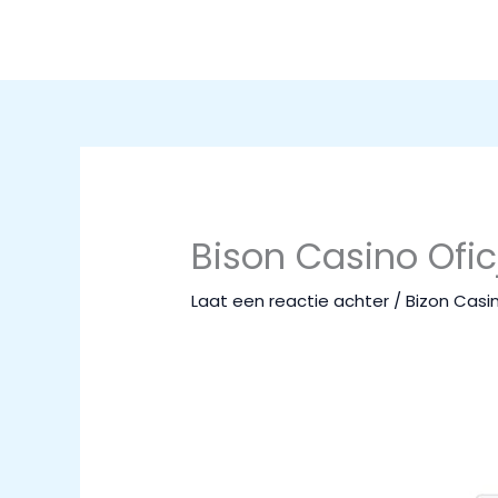
Ga
naar
de
inhoud
Bison Casino Ofic
Laat een reactie achter
/
Bizon Casi