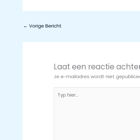
←
Vorige Bericht
Laat een reactie achte
Je e-mailadres wordt niet gepublice
Typ
hier...