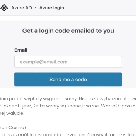
dnio próbą wypłaty wygranej sumy. Niniejsze wytyczne obow
am, akceptujesz, że te wzory są znane i ważne. Wartość po
ej walucie.
son Casino?
t to szczegół, który posiada przyciągnąć nowych graczy , k