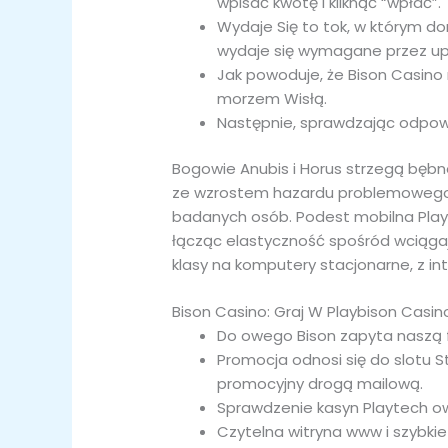
wpisać kwotę i kliknąć “wpłać”.
Wydaje Się to tok, w którym do
wydaje się wymagane przez up
Jak powoduje, że Bison Casino 
morzem Wisłą.
Następnie, sprawdzając odpow
Bogowie Anubis i Horus strzegą bęb
ze wzrostem hazardu problemowego. K
badanych osób. Podest mobilna Play
łącząc elastyczność spośród wciągaj
klasy na komputery stacjonarne, z in
Bison Casino: Graj W Playbison Casin
Do owego Bison zapyta naszą fi
Promocja odnosi się do slotu S
promocyjny drogą mailową.
Sprawdzenie kasyn Playtech o
Czytelna witryna www i szybkie