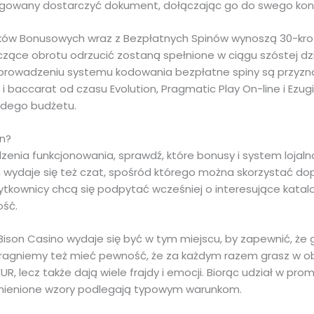
obligowany dostarczyć dokument, dołączając go do swego k
ów Bonusowych wraz z Bezpłatnych Spinów wynoszą 30-krotn
yczące obrotu odrzucić zostaną spełnione w ciągu szóstej dzi
rowadzeniu systemu kodowania bezpłatne spiny są przyzn
 i baccarat od czasu Evolution, Pragmatic Play On-line i Ezugi
żdego budżetu.
n?
zenia funkcjonowania, sprawdź, które bonusy i system loja
wydaje się też czat, spośród którego można skorzystać do
ytkownicy chcą się podpytać wcześniej o interesujące katal
ość.
Bison Casino wydaje się być w tym miejscu, by zapewnić, że 
pragniemy też mieć pewność, że za każdym razem grasz w o
 lecz także dają wiele frajdy i emocji. Biorąc udział w prom
wymienione wzory podlegają typowym warunkom.