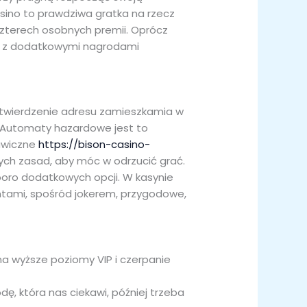
sino to prawdziwa gratka na rzecz
 czterech osobnych premii. Oprócz
az z dodatkowymi nagrodami
atwierdzenie adresu zamieszkamia w
. Automaty hazardowe jest to
kawiczne
https://bison-casino-
ych zasad, aby móc w odrzucić grać.
poro dodatkowych opcji. W kasynie
tami, spośród jokerem, przygodowe,
a wyższe poziomy VIP i czerpanie
ę, która nas ciekawi, później trzeba