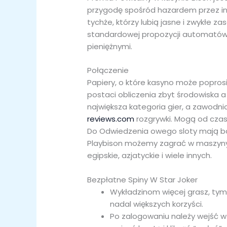
przygodę spośród hazardem przez in
tychże, którzy lubią jasne i zwykłe 
standardowej propozycji automatów,
pieniężnymi.
Połączenie
Papiery, o które kasyno może popro
postaci obliczenia zbyt środowiska
największa kategoria gier, a zawodni
reviews.com
rozgrywki. Mogą od czas
Do Odwiedzenia owego sloty mają bar
Playbison możemy zagrać w maszyny 
egipskie, azjatyckie i wiele innych.
Bezpłatne Spiny W Star Joker
Wykładzinom więcej grasz, tym
nadal większych korzyści.
Po zalogowaniu należy wejść w 