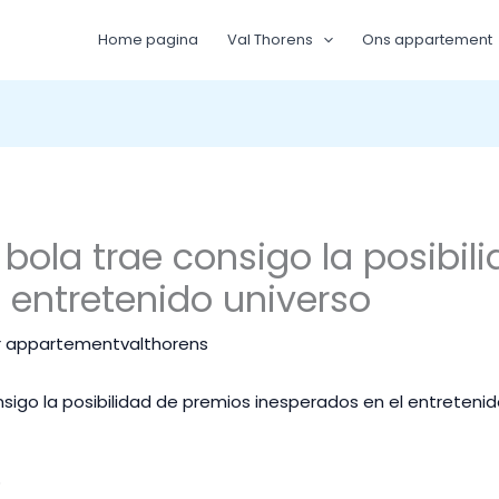
Home pagina
Val Thorens
Ons appartement
bola trae consigo la posibil
 entretenido universo
r
appartementvalthorens
sigo la posibilidad de premios inesperados en el entretenido
o