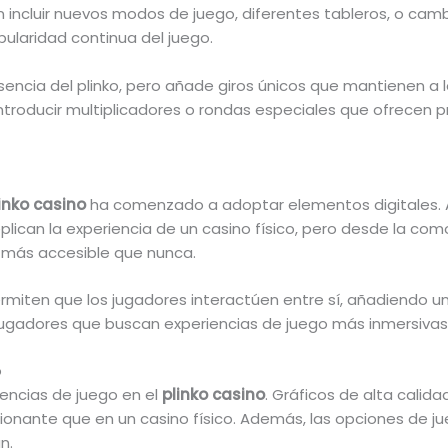
incluir nuevos modos de juego, diferentes tableros, o cambi
pularidad continua del juego.
encia del plinko, pero añade giros únicos que mantienen a l
ntroducir multiplicadores o rondas especiales que ofrecen 
inko casino
ha comenzado a adoptar elementos digitales. 
eplican la experiencia de un casino físico, pero desde la co
 más accesible que nunca.
miten que los jugadores interactúen entre sí, añadiendo una
jugadores que buscan experiencias de juego más inmersivas
o
iencias de juego en el
plinko casino
. Gráficos de alta calid
ionante que en un casino físico. Además, las opciones de ju
n.