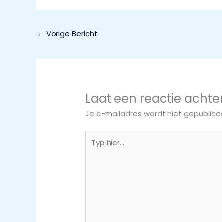
←
Vorige Bericht
Laat een reactie achte
Je e-mailadres wordt niet gepublice
Typ
hier...