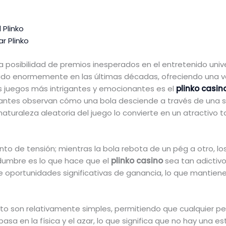
o
 Plinko
r Plinko
a posibilidad de premios inesperados en el entretenido unive
iado enormemente en las últimas décadas, ofreciendo una v
os juegos más intrigantes y emocionantes es el
plinko casin
ipantes observan cómo una bola desciende a través de una s
aturaleza aleatoria del juego lo convierte en un atractivo 
o de tensión; mientras la bola rebota de un pég a otro, l
tidumbre es lo que hace que el
plinko casino
sea tan adictivo
e oportunidades significativas de ganancia, lo que mantien
nto son relativamente simples, permitiendo que cualquier pe
sa en la física y el azar, lo que significa que no hay una est