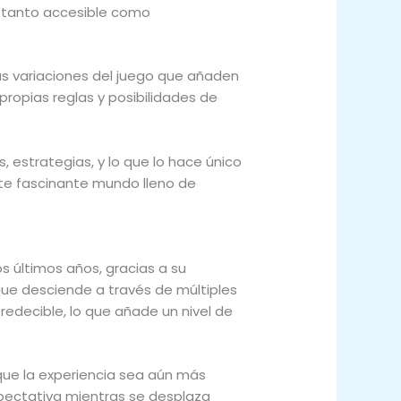
s tanto accesible como
as variaciones del juego que añaden
ropias reglas y posibilidades de
s, estrategias, y lo que lo hace único
te fascinante mundo lleno de
s últimos años, gracias a su
 que desciende a través de múltiples
decible, lo que añade un nivel de
que la experiencia sea aún más
pectativa mientras se desplaza