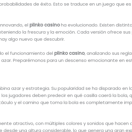
obabilidades de éxito. Esto se traduce en un juego que e
innovando, el
plinko casino
ha evolucionado. Existen distint
niendo la frescura y la emoción. Cada versión ofrece sus p
 hay algo nuevo que descubrir.
ndo el funcionamiento del
plinko casino
, analizando sus regla
 de azar. Preparémonos para un descenso emocionante en es
ina azar y estrategia. Su popularidad se ha disparado en lo
, los jugadores deben predecir en qué casilla caerá la bola,
culo y el camino que toma la bola es completamente impre
ente atractivo, con múltiples colores y sonidos que hacen 
 desde una altura considerable, lo que genera una gran ex