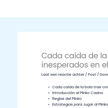
Ga
naar
de
inhoud
Cada caída de la 
inesperados en el
Laat een reactie achter
/
Post
/ Doo
Cada caída de la bola trae con
Introducción al Plinko Casino
Reglas del Plinko
Estrategias para Jugar al Plink