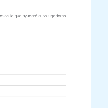
mios, lo que ayudará a los jugadores