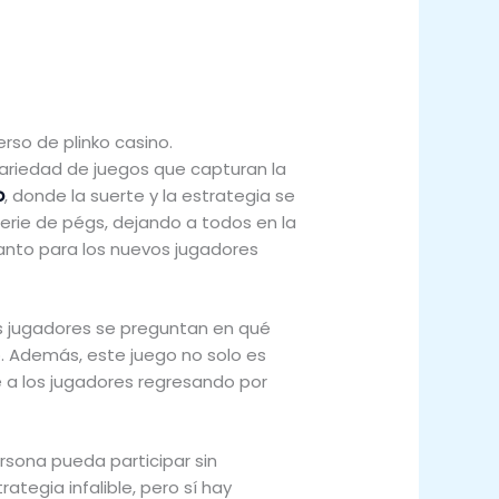
rso de plinko casino.
ariedad de juegos que capturan la
o
, donde la suerte y la estrategia se
erie de pégs, dejando a todos en la
tanto para los nuevos jugadores
os jugadores se preguntan en qué
. Además, este juego no solo es
e a los jugadores regresando por
rsona pueda participar sin
rategia infalible, pero sí hay