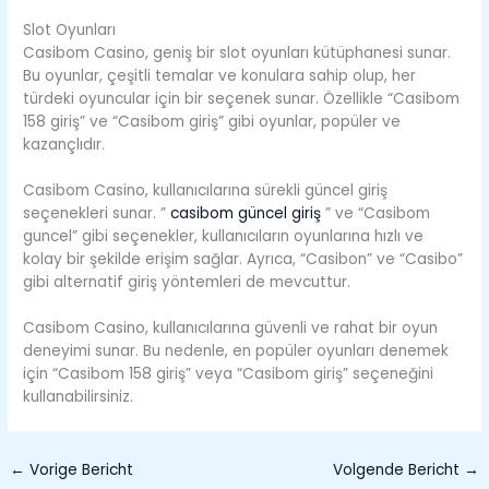
Slot Oyunları
Casibom Casino, geniş bir slot oyunları kütüphanesi sunar.
Bu oyunlar, çeşitli temalar ve konulara sahip olup, her
türdeki oyuncular için bir seçenek sunar. Özellikle “Casibom
158 giriş” ve “Casibom giriş” gibi oyunlar, popüler ve
kazançlıdır.
Casibom Casino, kullanıcılarına sürekli güncel giriş
seçenekleri sunar. ”
casibom güncel giriş
” ve “Casibom
guncel” gibi seçenekler, kullanıcıların oyunlarına hızlı ve
kolay bir şekilde erişim sağlar. Ayrıca, “Casibon” ve “Casibo”
gibi alternatif giriş yöntemleri de mevcuttur.
Casibom Casino, kullanıcılarına güvenli ve rahat bir oyun
deneyimi sunar. Bu nedenle, en popüler oyunları denemek
için “Casibom 158 giriş” veya “Casibom giriş” seçeneğini
kullanabilirsiniz.
←
Vorige Bericht
Volgende Bericht
→