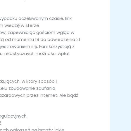
wypadku oczekiwanym czasie. Erik
im wiedzę w sferze
tów, zapewniając gościom wgląd w
szą od momentu 18 do odwiedzenia 21
estrowaniem się. Fani korzystają z
u i elastycznych możności wpłat
kujących, w który sposób i
 celu zbudowanie zaufania
azardowych przez internet. Ale bądź
gulacyjnych.
ć.
ych ogłoszeń na branży, jakie