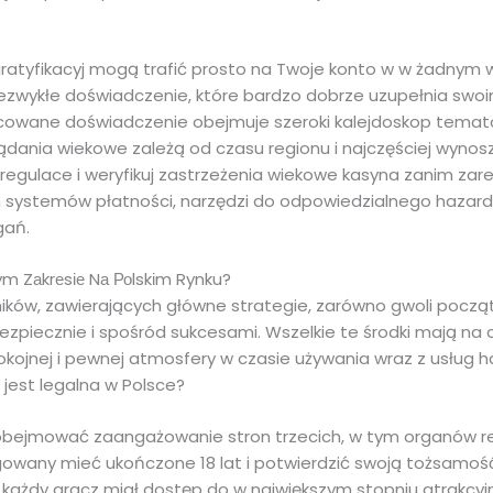
atyfikacyj mogą trafić prosto na Twoje konto w w żadnym 
ezwykłe doświadczenie, które bardzo dobrze uzupełnia swo
icowane doświadczenie obejmuje szeroki kalejdoskop tema
ądania wiekowe zależą od czasu regionu i najczęściej wyno
egulace i weryfikuj zastrzeżenia wiekowe kasyna zanim zarej
h systemów płatności, narzędzi do odpowiedzialnego hazard
gań.
ym Zаkrеsіе Nа Роlskіm Rynku?
ików, zawierających główne strategie, zarówno gwoli począt
piecznie i spośród sukcesami. Wszelkie te środki mają na
ojnej i pewnej atmosfery w czasie używania wraz z usług h
jest legalna w Polsce?
obejmować zaangażowanie stron trzecich, w tym organów re
igowany mieć ukończone 18 lat i potwierdzić swoją tożsamoś
każdy gracz miał dostęp do w największym stopniu atrakcyjn