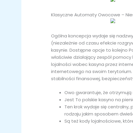
Klasyczne Automaty Owocowe – Nies
Ogólna koncepcja wydaje się nadzwyc
(niezależnie od czasu efekcie rozgry
kasynie. Dostępne opcje to kolejno Po
właściwie działający zespół pomoc
lojalności wobec kasyna przez intern
internetowego na swoim terytorium.
stabilności finansowej, bezpieczeństw
Owo gwarantuje, że otrzymują 
Jest To polskie kasyno na pien
Ten krok wydaje się centralny
rodzaju jakim sposobem dwieś
Są też kody lojalnościowe, kt