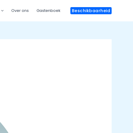
Over ons
Gastenboek
Beschikbaarheid