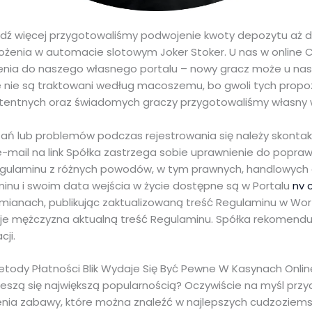
bądź więcej przygotowaliśmy podwojenie kwoty depozytu aż 
enia w automacie slotowym Joker Stoker. U nas w online Ca
nia do naszego własnego portalu – nowy gracz może u naszą
kże nie są traktowani według macoszemu, bo gwoli tych prop
etentnych oraz świadomych graczy przygotowaliśmy własny w
ań lub problemów podczas rejestrowania się należy skontak
mail na link Spółka zastrzega sobie uprawnienie do popraw
egulaminu z różnych powodów, w tym prawnych, handlowych 
inu i swoim data wejścia w życie dostępne są w Portalu
nv 
mianach, publikując zaktualizowaną treść Regulaminu w Wor
muje mężczyzna aktualną treść Regulaminu. Spółka rekomend
ji.
tody Płatności Blik Wydaje Się Być Pewne W Kasynach Onlin
szą się największą popularnością? Oczywiście na myśl przy
enia zabawy, które można znaleźć w najlepszych cudzoziems