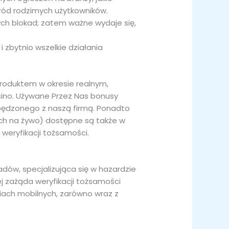
śród rodzimych użytkowników.
ch blokad; zatem ważne wydaje się,
zbytnio wszelkie działania
roduktem w okresie realnym,
sino. Używane Przez Nas bonusy
spędzonego z naszą firmą. Ponadto
tych na żywo) dostępne są także w
weryfikacji tożsamości.
dów, specjalizująca się w hazardzie
j zażąda weryfikacji tożsamości
iach mobilnych, zarówno wraz z