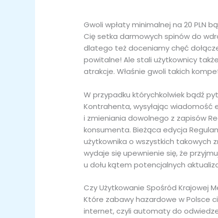
Gwoli wpłaty minimalnej na 20 PLN 
Cię setka darmowych spinów do wdroż
dlatego też doceniamy chęć dołącze
powitalne! Ale stali użytkownicy ta
atrakcje. Właśnie gwoli takich komp
W przypadku którychkolwiek bądź pyt
Kontrahenta, wysyłając wiadomość e-
i zmieniania dowolnego z zapisów R
konsumenta. Bieżąca edycja Regulam
użytkownika o wszystkich takowych z
wydaje się upewnienie się, że przyj
u dołu kątem potencjalnych aktualizac
Czy Użytkowanie Spośród Krajowej Me
Które zabawy hazardowe w Polsce cie
internet, czyli automaty do odwiedz