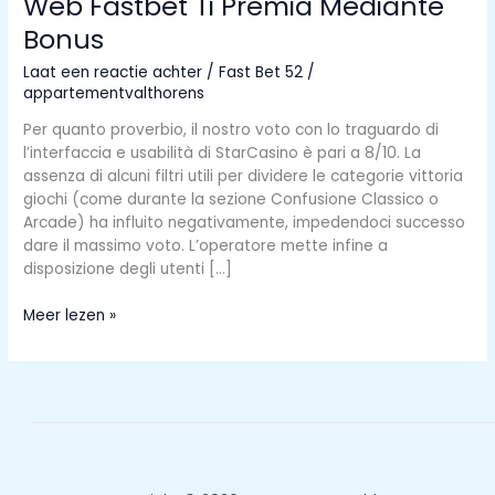
Web Fastbet Ti Premia Mediante
Bonus
Laat een reactie achter
/
Fast Bet 52
/
appartementvalthorens
Per quanto proverbio, il nostro voto con lo traguardo di
l’interfaccia e usabilità di StarCasino è pari a 8/10. La
assenza di alcuni filtri utili per dividere le categorie vittoria
giochi (come durante la sezione Confusione Classico o
Arcade) ha influito negativamente, impedendoci successo
dare il massimo voto. L’operatore mette infine a
disposizione degli utenti […]
Scommesse
Meer lezen »
Sportive
E
Casinò
Del
Web
Fastbet
Ti