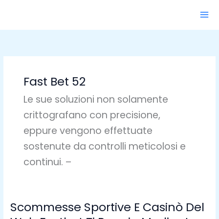
Ga
naar
de
inhoud
Fast Bet 52
Le sue soluzioni non solamente
crittografano con precisione,
eppure vengono effettuate
sostenute da controlli meticolosi e
continui. –
Scommesse Sportive E Casinò Del