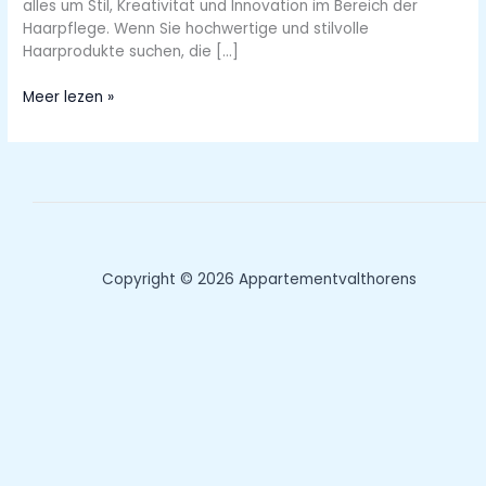
alles um Stil, Kreativität und Innovation im Bereich der
Haarpflege. Wenn Sie hochwertige und stilvolle
Haarprodukte suchen, die […]
Entdecken
Meer lezen »
Sie
die
Welt
von
R+CO
Haarpflege
mit
Stil
Copyright © 2026 Appartementvalthorens
und
Innovation