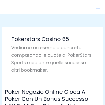
Ga
naar
de
inhoud
Pokerstars Casino 65
Vediamo un esempio concreto
comparando le quote di PokerStars
Sports mediante quelle successo
altri bookmaker. –
Poker Negozio Online Gioca A
Poker Con Un Bonus Successo