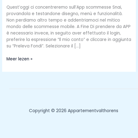
Quest’oggi ci concentreremo sull’App scommesse Snai,
provandola e testandone disegno, menù e funzionalità.
Non perdiamo altro tempo e addentriamoci nel mitico
mondo delle scommesse mobile. A Fine Di prendere da APP
è necessario invece, in seguito aver effettuato il login,
preferire la espressione “Il mio conto” e cliccare in aggiunta
su “Preleva Fondi”. Selezionare il […]
Snai
Meer lezen »
Scommesse:
Recensione
Bonus,
Mercati,
App
Copyright © 2026 Appartementvalthorens