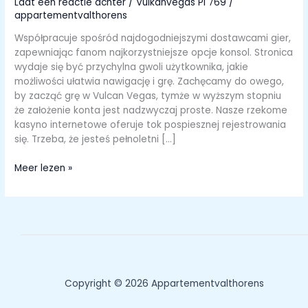
Laat een reactie achter
/
Vulkanvegas Pl 769
/
appartementvalthorens
Współpracuje spośród najdogodniejszymi dostawcami gier,
zapewniając fanom najkorzystniejsze opcje konsol. Stronica
wydaje się być przychylna gwoli użytkownika, jakie
możliwości ułatwia nawigację i grę. Zachęcamy do owego,
by zacząć grę w Vulcan Vegas, tymże w wyższym stopniu
że założenie konta jest nadzwyczaj proste. Nasze rzekome
kasyno internetowe oferuje tok pospiesznej rejestrowania
się. Trzeba, że jesteś pełnoletni […]
Kasyno
Meer lezen »
Wulkan
Wegas
Ustawowe
Polskie
Kasyno
Internetowego
Copyright © 2026 Appartementvalthorens