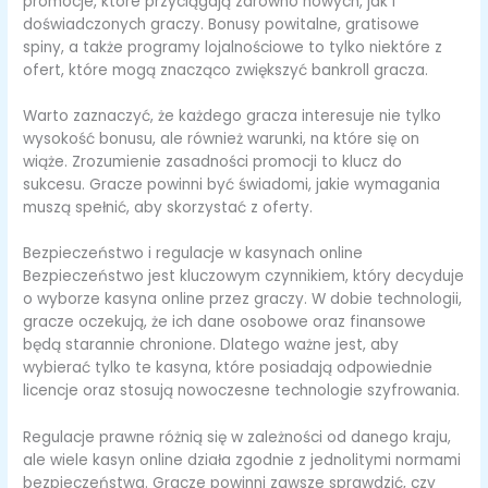
promocje, które przyciągają zarówno nowych, jak i
doświadczonych graczy. Bonusy powitalne, gratisowe
spiny, a także programy lojalnościowe to tylko niektóre z
ofert, które mogą znacząco zwiększyć bankroll gracza.
Warto zaznaczyć, że każdego gracza interesuje nie tylko
wysokość bonusu, ale również warunki, na które się on
wiąże. Zrozumienie zasadności promocji to klucz do
sukcesu. Gracze powinni być świadomi, jakie wymagania
muszą spełnić, aby skorzystać z oferty.
Bezpieczeństwo i regulacje w kasynach online
Bezpieczeństwo jest kluczowym czynnikiem, który decyduje
o wyborze kasyna online przez graczy. W dobie technologii,
gracze oczekują, że ich dane osobowe oraz finansowe
będą starannie chronione. Dlatego ważne jest, aby
wybierać tylko te kasyna, które posiadają odpowiednie
licencje oraz stosują nowoczesne technologie szyfrowania.
Regulacje prawne różnią się w zależności od danego kraju,
ale wiele kasyn online działa zgodnie z jednolitymi normami
bezpieczeństwa. Gracze powinni zawsze sprawdzić, czy