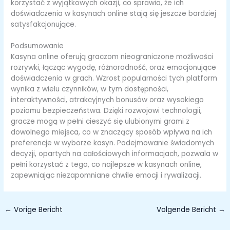
korzystać z wyjątkowych okazji, co sprawia, że ich
doświadczenia w kasynach online stają się jeszcze bardziej
satysfakcjonujące.
Podsumowanie
Kasyna online oferują graczom nieograniczone możliwości
rozrywki, łącząc wygodę, różnorodność, oraz emocjonujące
doświadczenia w grach. Wzrost popularności tych platform
wynika z wielu czynników, w tym dostępności,
interaktywności, atrakcyjnych bonusów oraz wysokiego
poziomu bezpieczeństwa. Dzięki rozwojowi technologii,
gracze mogą w pełni cieszyć się ulubionymi grami z
dowolnego miejsca, co w znaczący sposób wpływa na ich
preferencje w wyborze kasyn. Podejmowanie świadomych
decyzji, opartych na całościowych informacjach, pozwala w
pełni korzystać z tego, co najlepsze w kasynach online,
zapewniając niezapomniane chwile emocji i rywalizacji.
←
Vorige Bericht
Volgende Bericht
→