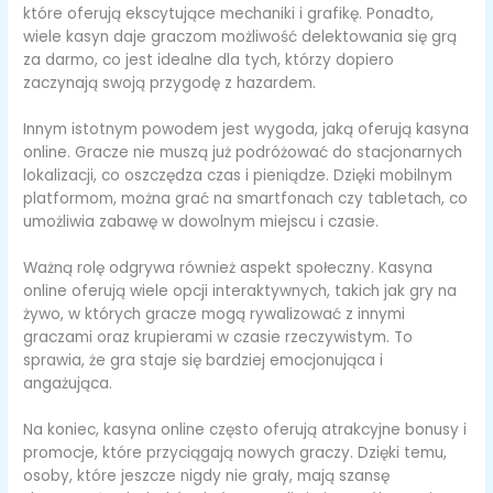
które oferują ekscytujące mechaniki i grafikę. Ponadto,
wiele kasyn daje graczom możliwość delektowania się grą
za darmo, co jest idealne dla tych, którzy dopiero
zaczynają swoją przygodę z hazardem.
Innym istotnym powodem jest wygoda, jaką oferują kasyna
online. Gracze nie muszą już podróżować do stacjonarnych
lokalizacji, co oszczędza czas i pieniądze. Dzięki mobilnym
platformom, można grać na smartfonach czy tabletach, co
umożliwia zabawę w dowolnym miejscu i czasie.
Ważną rolę odgrywa również aspekt społeczny. Kasyna
online oferują wiele opcji interaktywnych, takich jak gry na
żywo, w których gracze mogą rywalizować z innymi
graczami oraz krupierami w czasie rzeczywistym. To
sprawia, że gra staje się bardziej emocjonująca i
angażująca.
Na koniec, kasyna online często oferują atrakcyjne bonusy i
promocje, które przyciągają nowych graczy. Dzięki temu,
osoby, które jeszcze nigdy nie grały, mają szansę