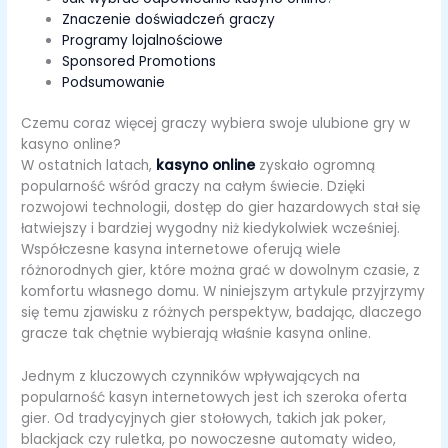
Znaczenie doświadczeń graczy
Programy lojalnościowe
Sponsored Promotions
Podsumowanie
Czemu coraz więcej graczy wybiera swoje ulubione gry w
kasyno online?
W ostatnich latach,
kasyno online
zyskało ogromną
popularność wśród graczy na całym świecie. Dzięki
rozwojowi technologii, dostęp do gier hazardowych stał się
łatwiejszy i bardziej wygodny niż kiedykolwiek wcześniej.
Współczesne kasyna internetowe oferują wiele
różnorodnych gier, które można grać w dowolnym czasie, z
komfortu własnego domu. W niniejszym artykule przyjrzymy
się temu zjawisku z różnych perspektyw, badając, dlaczego
gracze tak chętnie wybierają właśnie kasyna online.
Jednym z kluczowych czynników wpływających na
popularność kasyn internetowych jest ich szeroka oferta
gier. Od tradycyjnych gier stołowych, takich jak poker,
blackjack czy ruletka, po nowoczesne automaty wideo,