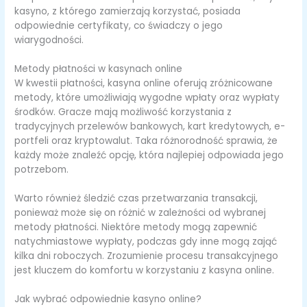
kasyno, z którego zamierzają korzystać, posiada
odpowiednie certyfikaty, co świadczy o jego
wiarygodności.
Metody płatności w kasynach online
W kwestii płatności, kasyna online oferują zróżnicowane
metody, które umożliwiają wygodne wpłaty oraz wypłaty
środków. Gracze mają możliwość korzystania z
tradycyjnych przelewów bankowych, kart kredytowych, e-
portfeli oraz kryptowalut. Taka różnorodność sprawia, że
każdy może znaleźć opcję, która najlepiej odpowiada jego
potrzebom.
Warto również śledzić czas przetwarzania transakcji,
ponieważ może się on różnić w zależności od wybranej
metody płatności. Niektóre metody mogą zapewnić
natychmiastowe wypłaty, podczas gdy inne mogą zająć
kilka dni roboczych. Zrozumienie procesu transakcyjnego
jest kluczem do komfortu w korzystaniu z kasyna online.
Jak wybrać odpowiednie kasyno online?