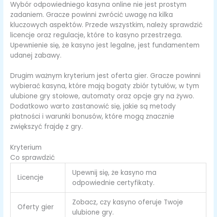
Wybór odpowiedniego kasyna online nie jest prostym
zadaniem. Gracze powinni zwrócić uwagę na kilka
kluczowych aspektów. Przede wszystkim, należy sprawdzić
licencje oraz regulacje, które to kasyno przestrzega.
Upewnienie się, że kasyno jest legalne, jest fundamentem
udanej zabawy.
Drugim ważnym kryterium jest oferta gier. Gracze powinni
wybierać kasyna, które mają bogaty zbiór tytułów, w tym
ulubione gry stołowe, automaty oraz opcje gry na żywo.
Dodatkowo warto zastanowić się, jakie są metody
płatności i warunki bonusów, które mogą znacznie
zwiększyć frajdę z gry.
Kryterium
Co sprawdzić
Upewnij się, że kasyno ma
Licencje
odpowiednie certyfikaty.
Zobacz, czy kasyno oferuje Twoje
Oferty gier
ulubione gry.