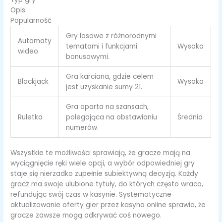
Opis
Popularność
Gry losowe z różnorodnymi
Automaty
tematami i funkcjami
Wysoka
wideo
bonusowymi.
Gra karciana, gdzie celem
Blackjack
Wysoka
jest uzyskanie sumy 21.
Gra oparta na szansach,
Ruletka
polegająca na obstawianiu
Średnia
numerów.
Wszystkie te możliwości sprawiają, że gracze mają na
wyciągnięcie ręki wiele opcji, a wybór odpowiedniej gry
staje się nierzadko zupełnie subiektywną decyzją. Każdy
gracz ma swoje ulubione tytuły, do których często wraca,
refundując swój czas w kasynie. Systematyczne
aktualizowanie oferty gier przez kasyna online sprawia, że
gracze zawsze mogą odkrywać coś nowego.