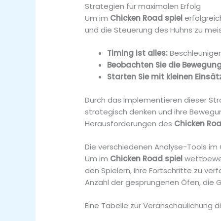
Strategien für maximalen Erfolg
Um im
Chicken Road spiel
erfolgreich
und die Steuerung des Huhns zu meiste
Timing ist alles:
Beschleunigen 
Beobachten Sie die Bewegung
Starten Sie mit kleinen Einsät
Durch das Implementieren dieser Strat
strategisch denken und ihre Bewegun
Herausforderungen des
Chicken Roa
Die verschiedenen Analyse-Tools im 
Um im
Chicken Road spiel
wettbewerb
den Spielern, ihre Fortschritte zu ver
Anzahl der gesprungenen Öfen, die G
Eine Tabelle zur Veranschaulichung di