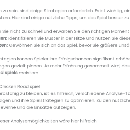
 zu sein, sind einige Strategien erforderlich. Es ist wichtig, 
rn. Hier sind einige nützliche Tipps, um das Spiel besser zu
Sie nicht zu schnell und erwarten Sie den richtigen Moment
en:
Identifizieren Sie Muster in der Hitze und nutzen Sie diese
zen:
Gewöhnen Sie sich an das Spiel, bevor Sie größere Eins
egien können Spieler ihre Erfolgschancen signifikant erhöhen
gen gezielt planen. Je mehr Erfahrung gesammelt wird, dest
d spiels
meistern.
Chicken Road spiel
sfähig zu bleiben, ist es hilfreich, verschiedene Analyse-To
folgen und ihre Spielstrategien zu optimieren. Zu den nützlich
ewinne und die Einsätze aufzeigen.
eser Analysemöglichkeiten wäre hier hilfreich: