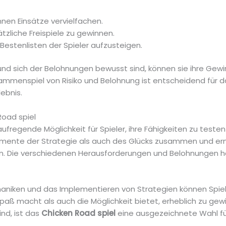
nnen Einsätze vervielfachen.
tzliche Freispiele zu gewinnen.
 Bestenlisten der Spieler aufzusteigen.
und sich der Belohnungen bewusst sind, können sie ihre Gewi
sammenspiel von Risiko und Belohnung ist entscheidend für 
ebnis.
Road spiel
ufregende Möglichkeit für Spieler, ihre Fähigkeiten zu testen
lemente der Strategie als auch des Glücks zusammen und erm
 Die verschiedenen Herausforderungen und Belohnungen halt
aniken und das Implementieren von Strategien können Spiel
 Spaß macht als auch die Möglichkeit bietet, erheblich zu gewin
nd, ist das
Chicken Road spiel
eine ausgezeichnete Wahl fü