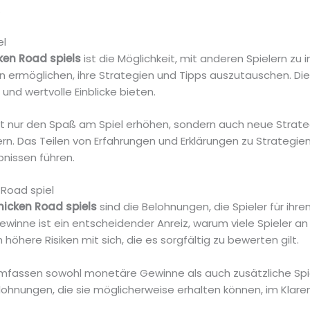
.
el
ken Road spiels
ist die Möglichkeit, mit anderen Spielern zu 
ern ermöglichen, ihre Strategien und Tipps auszutauschen. 
und wertvolle Einblicke bieten.
cht nur den Spaß am Spiel erhöhen, sondern auch neue Strate
sern. Das Teilen von Erfahrungen und Erklärungen zu Strategi
nissen führen.
Road spiel
hicken Road spiels
sind die Belohnungen, die Spieler für ihre
ewinne ist ein entscheidender Anreiz, warum viele Spieler 
höhere Risiken mit sich, die es sorgfältig zu bewerten gilt.
umfassen sowohl monetäre Gewinne als auch zusätzliche Spiel
hnungen, die sie möglicherweise erhalten können, im Klaren s