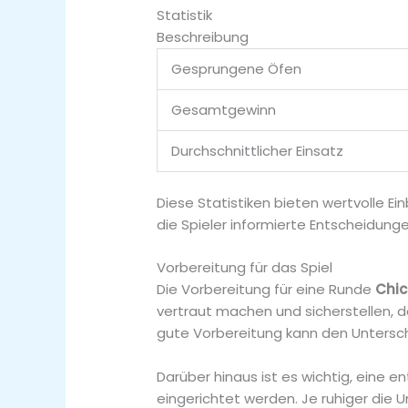
Statistik
Beschreibung
Gesprungene Öfen
Gesamtgewinn
Durchschnittlicher Einsatz
Diese Statistiken bieten wertvolle Ein
die Spieler informierte Entscheidung
Vorbereitung für das Spiel
Die Vorbereitung für eine Runde
Chic
vertraut machen und sicherstellen, d
gute Vorbereitung kann den Untersc
Darüber hinaus ist es wichtig, eine
eingerichtet werden. Je ruhiger die 