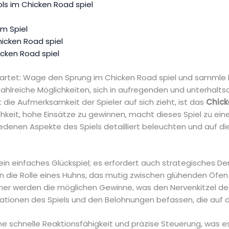
ls im Chicken Road spiel
im Spiel
icken Road spiel
icken Road spiel
 wartet: Wage den Sprung im Chicken Road spiel und sammle b
 zahlreiche Möglichkeiten, sich in aufregenden und unterhalt
 die Aufmerksamkeit der Spieler auf sich zieht, ist das
Chick
ichkeit, hohe Einsätze zu gewinnen, macht dieses Spiel zu ein
iedenen Aspekte des Spiels detailliert beleuchten und auf d
r ein einfaches Glückspiel; es erfordert auch strategisches 
n in die Rolle eines Huhns, das mutig zwischen glühenden Öfe
her werden die möglichen Gewinne, was den Nervenkitzel des
ationen des Spiels und den Belohnungen befassen, die auf di
ine schnelle Reaktionsfähigkeit und präzise Steuerung, was