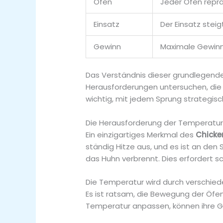
Öfen
Jeder Ofen repräs
Einsatz
Der Einsatz stei
Gewinn
Maximale Gewinn
Das Verständnis dieser grundlegende
Herausforderungen untersuchen, die 
wichtig, mit jedem Sprung strategisc
Die Herausforderung der Temperatu
Ein einzigartiges Merkmal des
Chicke
ständig Hitze aus, und es ist an den
das Huhn verbrennt. Dies erfordert s
Die Temperatur wird durch verschiede
Es ist ratsam, die Bewegung der Öfen 
Temperatur anpassen, können ihre G