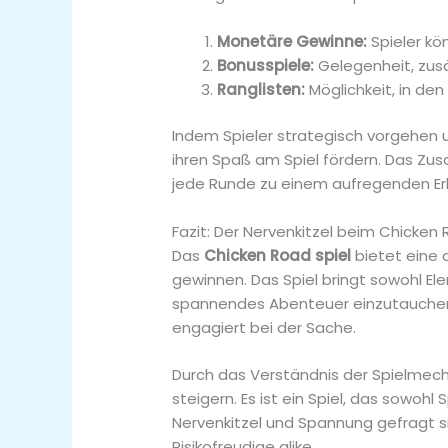
Monetäre Gewinne:
Spieler kö
Bonusspiele:
Gelegenheit, zusä
Ranglisten:
Möglichkeit, in den
Indem Spieler strategisch vorgehen 
ihren Spaß am Spiel fördern. Das Zu
jede Runde zu einem aufregenden Erl
Fazit: Der Nervenkitzel beim Chicken 
Das
Chicken Road spiel
bietet eine a
gewinnen. Das Spiel bringt sowohl E
spannendes Abenteuer einzutauchen.
engagiert bei der Sache.
Durch das Verständnis der Spielmech
steigern. Es ist ein Spiel, das sowohl
Nervenkitzel und Spannung gefragt si
Risikofreudige alike.