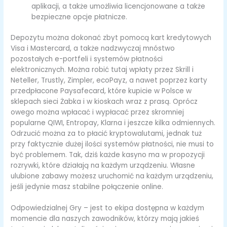
aplikacji, a także umożliwia licencjonowane a także
bezpieczne opcje płatnicze.
Depozytu można dokonać zbyt pomocą kart kredytowych
Visa i Mastercard, a także nadzwyczaj mnóstwo
pozostałych e-portfeli i systemów płatności
elektronicznych. Można robić tutaj wpłaty przez Skrill i
Neteller, Trustly, Zimpler, ecoPayz, a nawet poprzez karty
przedpłacone Paysafecard, które kupicie w Polsce w
sklepach sieci Żabka i w kioskach wraz z prasą. Oprócz
owego można wpłacać i wypłacać przez skromniej
popularne QIWI, Entropay, Klarna i jeszcze kilka odmiennych.
Odrzucić można za to płacić kryptowalutami, jednak tuż
przy faktycznie dużej ilości systemów płatności, nie musi to
być problemem. Tak, dziś każde kasyno ma w propozycji
rozrywki, które działają na każdym urządzeniu. Własne
ulubione zabawy możesz uruchomić na każdym urządzeniu,
jeśli jedynie masz stabilne połączenie online.
Odpowiedzialnej Gry – jest to ekipa dostępna w każdym
momencie dla naszych zawodników, którzy mają jakieś