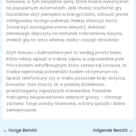
bonusów, w tym bezpłatne spiny, które można wykorzystać
na popularnych automatach. Jeśli chcesz uruchomić gry
hazardowe zbyt pieniądze w EnergyCasino, odrzucić jesteś
zobligowany niczego pobierać. Należy stworzyć konto
(może być wymagana ocena danych), dokonać
pierwszego depozytu na rachunek rozliczeniowy kasyna,
znaleźć grę na rzecz własnej osoby i zacząć obstawiać.
Szyfr bonusu u bukmachera jest to według prostu hasło,
które należy wpisać w trakcie zapisu w odpowiednie pole.
Prócz kodem weryfikacyjnym, który zazwyczaj oznacza, że
trzeba rejestrację potwierdzić kodem otrzymanym na
aparat telefoniczny czy e-maila, pozostałe kody dotyczą
bonusów. Owo znaczy, że w polskiej działalności
przestrzegamy najwyższych standardów. Poważnie
traktujemy bezpieczeństwo własnych graczy – chroniąc
zarówno Twoje zasoby finansowe, w który sposób i dobre
samopoczucie.
←
Vorige Bericht
Volgende Bericht
→