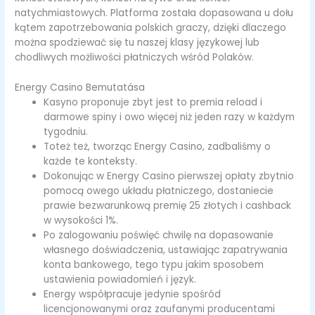
natychmiastowych. Platforma została dopasowana u dołu
kątem zapotrzebowania polskich graczy, dzięki dlaczego
można spodziewać się tu naszej klasy językowej lub
chodliwych możliwości płatniczych wśród Polaków.
Energy Casino Bemutatása
Kasyno proponuje zbyt jest to premia reload i
darmowe spiny i owo więcej niż jeden razy w każdym
tygodniu.
Toteż też, tworząc Energy Casino, zadbaliśmy o
każde te konteksty.
Dokonując w Energy Casino pierwszej opłaty zbytnio
pomocą owego układu płatniczego, dostaniecie
prawie bezwarunkową premię 25 złotych i cashback
w wysokości 1%.
Po zalogowaniu poświęć chwilę na dopasowanie
własnego doświadczenia, ustawiając zapatrywania
konta bankowego, tego typu jakim sposobem
ustawienia powiadomień i język.
Energy współpracuje jedynie spośród
licencjonowanymi oraz zaufanymi producentami