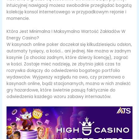
intuicyjnej nawigacji możesz swobodnie przeglądać bogatą
kolekcję konsol internetowego w przypadkowym rejonie i
momencie.
Która Jest Minimalna I Maksymalna Wartość Zakładów W
Energy Casino?
W kasynach online poker doczekał się kilkudziesięciu odsłon,
automaty tysięcy, a kości… ani jednej. Nie można w żadnym
kasynie (a chociaż żadnym, które dzierży licencję), zagrać
w kości. Zostaje mieć nadzieję, że zbytnio jakiś czas ta
rozrywka dołączy do odwiedzenia bogatego portfolio
wydawców. Wyjąwszy względu na owo, czy przemowa o
kasynach online, bądź stacjonarnych, można w nich znaleźć
gry hazardowe, które świetnie pasują faktycznie do
odwiedzenia każdego wzoru zabawy internautów.