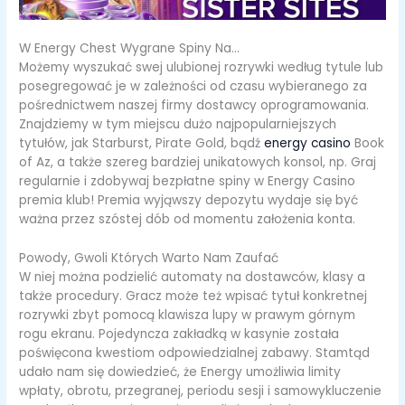
W Energy Chest Wygrane Spiny Na…
Możemy wyszukać swej ulubionej rozrywki według tytule lub
posegregować je w zależności od czasu wybieranego za
pośrednictwem naszej firmy dostawcy oprogramowania.
Znajdziemy w tym miejscu dużo najpopularniejszych
tytułów, jak Starburst, Pirate Gold, bądź
energy casino
Book
of Az, a także szereg bardziej unikatowych konsol, np. Graj
regularnie i zdobywaj bezpłatne spiny w Energy Casino
premia klub! Premia wyjąwszy depozytu wydaje się być
ważna przez szóstej dób od momentu założenia konta.
Powody, Gwoli Których Warto Nam Zaufać
W niej można podzielić automaty na dostawców, klasy a
także procedury. Gracz może też wpisać tytuł konkretnej
rozrywki zbyt pomocą klawisza lupy w prawym górnym
rogu ekranu. Pojedyncza zakładką w kasynie została
poświęcona kwestiom odpowiedzialnej zabawy. Stamtąd
udało nam się dowiedzieć, że Energy umożliwia limity
wpłaty, obrotu, przegranej, periodu sesji i samowykluczenie