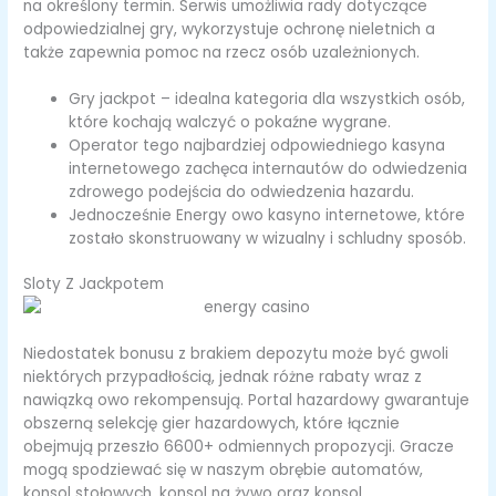
na określony termin. Serwis umożliwia rady dotyczące
odpowiedzialnej gry, wykorzystuje ochronę nieletnich a
także zapewnia pomoc na rzecz osób uzależnionych.
Gry jackpot – idealna kategoria dla wszystkich osób,
które kochają walczyć o pokaźne wygrane.
Operator tego najbardziej odpowiedniego kasyna
internetowego zachęca internautów do odwiedzenia
zdrowego podejścia do odwiedzenia hazardu.
Jednocześnie Energy owo kasyno internetowe, które
zostało skonstruowany w wizualny i schludny sposób.
Sloty Z Jackpotem
Niedostatek bonusu z brakiem depozytu może być gwoli
niektórych przypadłością, jednak różne rabaty wraz z
nawiązką owo rekompensują. Portal hazardowy gwarantuje
obszerną selekcję gier hazardowych, które łącznie
obejmują przeszło 6600+ odmiennych propozycji. Gracze
mogą spodziewać się w naszym obrębie automatów,
konsol stołowych, konsol na żywo oraz konsol