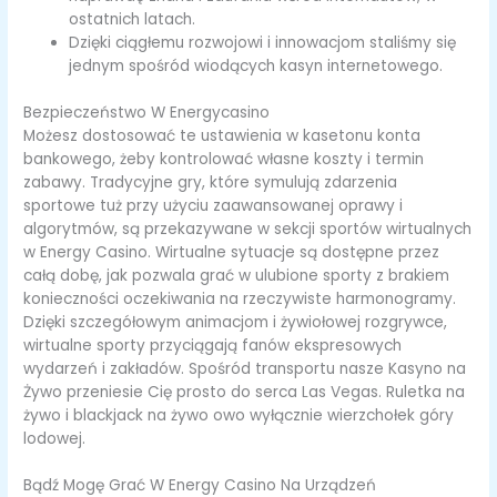
ostatnich latach.
Dzięki ciągłemu rozwojowi i innowacjom staliśmy się
jednym spośród wiodących kasyn internetowego.
Bezpieczeństwo W Energycasino
Możesz dostosować te ustawienia w kasetonu konta
bankowego, żeby kontrolować własne koszty i termin
zabawy. Tradycyjne gry, które symulują zdarzenia
sportowe tuż przy użyciu zaawansowanej oprawy i
algorytmów, są przekazywane w sekcji sportów wirtualnych
w Energy Casino. Wirtualne sytuacje są dostępne przez
całą dobę, jak pozwala grać w ulubione sporty z brakiem
konieczności oczekiwania na rzeczywiste harmonogramy.
Dzięki szczegółowym animacjom i żywiołowej rozgrywce,
wirtualne sporty przyciągają fanów ekspresowych
wydarzeń i zakładów. Spośród transportu nasze Kasyno na
Żywo przeniesie Cię prosto do serca Las Vegas. Ruletka na
żywo i blackjack na żywo owo wyłącznie wierzchołek góry
lodowej.
Bądź Mogę Grać W Energy Casino Na Urządzeń