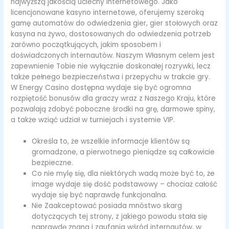
najwyższą jakością uciechy internetowego. Jako
licencjonowane kasyno internetowe, oferujemy szeroką
gamę automatów do odwiedzenia gier, gier stołowych oraz
kasyna na żywo, dostosowanych do odwiedzenia potrzeb
zarówno początkujących, jakim sposobem i
doświadczonych internautów. Naszym Własnym celem jest
zapewnienie Tobie nie wyłącznie doskonałej rozrywki, lecz
także pełnego bezpieczeństwa i przepychu w trakcie gry.
W Energy Casino dostępna wydaje się być ogromna
rozpiętość bonusów dla graczy wraz z Naszego Kraju, które
pozwalają zdobyć poboczne środki na grę, darmowe spiny,
a także wziąć udział w turniejach i systemie VIP.
Określa to, że wszelkie informacje klientów są
gromadzone, a pierwotnego pieniądze są całkowicie
bezpieczne.
Co nie mylę się, dla niektórych wadą może być to, że
image wydaje się dość podstawowy – chociaż całość
wydaje się być naprawdę funkcjonalna.
Nie Zaakceptować posiada mnóstwo skarg
dotyczących tej strony, z jakiego powodu stała się
naprawdę znana i zaufania wśród internautów, w