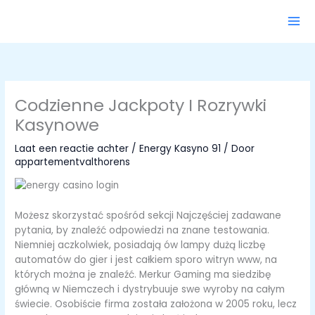
Ga
naar
de
inhoud
Codzienne Jackpoty I Rozrywki
Kasynowe
Laat een reactie achter
/
Energy Kasyno 91
/ Door
appartementvalthorens
Możesz skorzystać spośród sekcji Najczęściej zadawane
pytania, by znaleźć odpowiedzi na znane testowania.
Niemniej aczkolwiek, posiadają ów lampy dużą liczbę
automatów do gier i jest całkiem sporo witryn www, na
których można je znaleźć. Merkur Gaming ma siedzibę
główną w Niemczech i dystrybuuje swe wyroby na całym
świecie. Osobiście firma została założona w 2005 roku, lecz