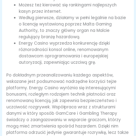
Możesz też kierować się rankingami najlepszych
kasyn przez internet.
Według pierwsze, działamy w pełni legalnie na bazie
o licencję wystawioną poprzez Malta Gaming
Authority, to znaczy główny organ na Malcie
regulujący branżę hazardową.
Energy Casino wyprzedza konkurencję dzięki
różnorodności konsol online, renomowanym
dostawcom oprogramowania i europejskiej
autoryzacji, zapewniając uczciwą grę.
Po dokładnym przeanalizowaniu każdego aspektów,
wskazane jest podsumować nadrzędne korzyści tejże
platformy. Energy Casino wyróżnia się interesującymi
bonusami, rozległym rodzajem technik płatności oraz
renomowaną licencją, jak zapewnia bezpieczeństwo i
uczciwość rozgrywek. Współpraca wraz z strukturami
danymi w który sposób GamCare i Gambling Therapy
świadczy o zaangażowaniu w wsparcie graczom, którzy
mogą mieć zmartwienia spośród hazardem. Dzięki nim
platforma odrzucić jedynie gwarantuje rozrywkę, lecz także