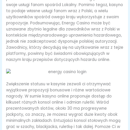
swoje usługi fanom spośród Lokalny. Pomimo tegoż, kasyno
to podaje własne usługi fanom wraz z Polski, a wielu
użytkowników spośród owego kraju wykorzystuje z swoim
propozycje. Podsumowując, Energy Casino może być
uznawane zbytnio legalne dla zawodników wraz z Polski w
kontekście międzynarodowego uprawnienia hazardowego,
jednak nie zaakceptować dysponuje polskiej autoryzacji.
Zawodnicy, którzy decydują się na użytkowanie wraz z tejże
platformy, powinny być świadomi obowiązujących w
naszym kraju przepisów dotyczących hazardu online.
Zwiększenie statusu w kasynie zezwoli ci otrzymywać
wyjątkowe propozycji bonusowe i różne wartościowe
nagrody. W sumie kasyno online proponuje dostęp do
kilkuset różnych konsol online i odmian ruletki. Wśród
prezentowanych slotów, około 30 ma progresywne
jackpoty, co znaczy, że możesz wygrać duże kwoty obok
minimalnych zakładach. Entuzjaści konsol stołowych mogą
grać w szachy, blackjacka, ruletkę i tak dalej. Pomoże Ci w