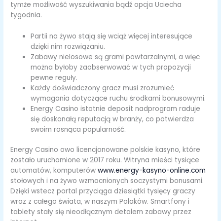
tymże możliwość wyszukiwania bądź opcja Uciecha
tygodnia.
Partii na żywo stają się wciąż więcej interesujące
dzięki nim rozwiązaniu.
Zabawy nielosowe są grami powtarzalnymi, a więc
można byłoby zaobserwować w tych propozycji
pewne reguły.
Każdy doświadczony gracz musi zrozumieć
wymagania dotyczące ruchu środkami bonusowymi.
Energy Casino istotnie deposit nadprogram raduje
się doskonałą reputacją w branży, co potwierdza
swoim rosnąca popularność.
Energy Casino owo licencjonowane polskie kasyno, które
zostało uruchomione w 2017 roku. Witryna mieści tysiące
automatów, komputerów
www.energy-kasyno-online.com
stołowych i na żywo wzmocnionych soczystymi bonusami.
Dzięki wstecz portal przyciąga dziesiątki tysięcy graczy
wraz z całego świata, w naszym Polaków. Smartfony i
tablety stały się nieodłącznym detalem zabawy przez