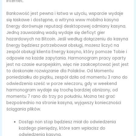
internet.
Bankowość jest pewna i łatwa w użyciu, wsparcie wydaje
się łaskawe i dostępne, a witryna www mobilna kasyna
Energy dorównuje reputacji desktopowej odmiany kasyna.
Jedną zauważalną wadą wydaje się deficyt gier
hazardowych na Bitcoin. Jeśli według dołączeniu do kasyna
Energy będziesz potrzebował obsługi, możesz liczyć na
zespół obsługi klienta Energy kasyno, który pomoże Tobie i
odpowie na każde zapytania. Harmonogram pracy oparty
jest na czasie europejskim, więc nie zaakceptować jest jest
to doskonałe rozwiązanie dla Polaków. Od Momentu
poniedziałku do piątku, zespół dziła od momentu 3 rano do
odwiedzenia sześć w porze wieczoru, gdy w weekend
harmonogram wydaje się trochę bardziej obniżony, od
momentu 7 rano do trzy po południu. Można też grać
bezpośrednio na stronie kasyna, wyjąwszy konieczności
ściągania plików.
Dostęp non stop będziesz miał do odwiedzenia
każdego pieniędzy, które sam wpłacisz do
odwiedzenia kasyna.