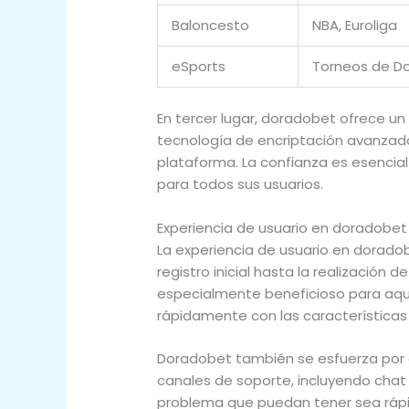
Baloncesto
NBA, Euroliga
eSports
Torneos de Do
En tercer lugar, doradobet ofrece un
tecnología de encriptación avanzada,
plataforma. La confianza es esencia
para todos sus usuarios.
Experiencia de usuario en doradobet
La experiencia de usuario en doradobe
registro inicial hasta la realización
especialmente beneficioso para aque
rápidamente con las características 
Doradobet también se esfuerza por of
canales de soporte, incluyendo chat 
problema que puedan tener sea ráp