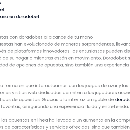
s
et
uario en doradobet
stas con doradobet al alcance de tu mano
estas han evolucionado de maneras sorprendentes, llevand
és de plataformas innovadoras, los entusiastas pueden disfr
 de su hogar o mientras están en movimiento. Doradobet s
dad de opciones de apuesta, sino también una experiencia i
la forma en que interactuamos con los juegos de azar y l
aciones y sitios web dedicados permiten a los jugadores ac
 tipos de apuestas. Gracias a la interfaz amigable de
dorad
 favoritas, asegurando una experiencia fluida y entretenida.
 las apuestas en línea ha llevado a un aumento en la comp
os de características y servicios ofrecidos, sino que tambié