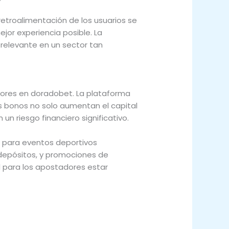
etroalimentación de los usuarios se
jor experiencia posible. La
relevante en un sector tan
dores en doradobet. La plataforma
os bonos no solo aumentan el capital
un riesgo financiero significativo.
 para eventos deportivos
r depósitos, y promociones de
l para los apostadores estar