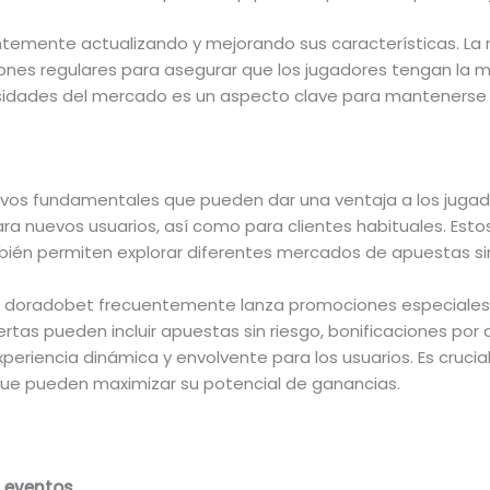
emente actualizando y mejorando sus características. La r
iones regulares para asegurar que los jugadores tengan la me
sidades del mercado es un aspecto clave para mantenerse 
ivos fundamentales que pueden dar una ventaja a los juga
ra nuevos usuarios, así como para clientes habituales. Est
mbién permiten explorar diferentes mercados de apuestas sin 
, doradobet frecuentemente lanza promociones especiales
ertas pueden incluir apuestas sin riesgo, bonificaciones po
periencia dinámica y envolvente para los usuarios. Es crucia
que pueden maximizar su potencial de ganancias.
 eventos