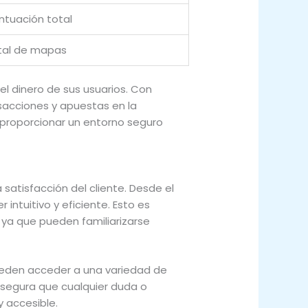
ntuación total
tal de mapas
el dinero de sus usuarios. Con
nsacciones y apuestas en la
 proporcionar un entorno seguro
 satisfacción del cliente. Desde el
intuitivo y eficiente. Esto es
 ya que pueden familiarizarse
pueden acceder a una variedad de
 asegura que cualquier duda o
 accesible.