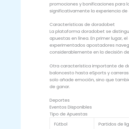
promociones y bonificaciones para l
significativamente la experiencia d
Características de doradobet
La plataforma doradobet se distingue
apuestas en línea. En primer lugar, e
experimentados apostadores naveguen 
considerablemente en la decisión de 
Otra característica importante de d
baloncesto hasta eSports y carreras
solo añade emoción, sino que tambié
de ganar.
Deportes
Eventos Disponibles
Tipo de Apuestas
Fútbol
Partidos de li