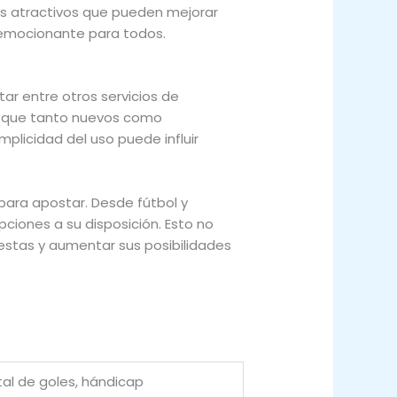
os atractivos que pueden mejorar
y emocionante para todos.
ar entre otros servicios de
o que tanto nuevos como
plicidad del uso puede influir
para apostar. Desde fútbol y
ciones a su disposición. Esto no
estas y aumentar sus posibilidades
al de goles, hándicap