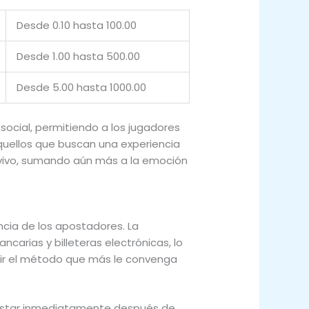
Desde 0.10 hasta 100.00
Desde 1.00 hasta 500.00
Desde 5.00 hasta 1000.00
 social, permitiendo a los jugadores
aquellos que buscan una experiencia
 vivo, sumando aún más a la emoción
ncia de los apostadores. La
carias y billeteras electrónicas, lo
egir el método que más le convenga
postar inmediatamente después de