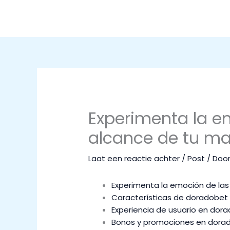
Ga
naar
de
inhoud
Experimenta la e
alcance de tu m
Laat een reactie achter
/
Post
/ Doo
Experimenta la emoción de la
Características de doradobet
Experiencia de usuario en dor
Bonos y promociones en dora