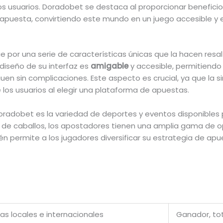
os usuarios. Doradobet se destaca al proporcionar benefici
e apuesta, convirtiendo este mundo en un juego accesible 
 por una serie de características únicas que la hacen resalt
l diseño de su interfaz es
amigable
y accesible, permitiend
sin complicaciones. Este aspecto es crucial, ya que la sim
los usuarios al elegir una plataforma de apuestas.
oradobet es la variedad de deportes y eventos disponibles 
 de caballos, los apostadores tienen una amplia gama de op
n permite a los jugadores diversificar su estrategia de apu
gas locales e internacionales
Ganador, tot