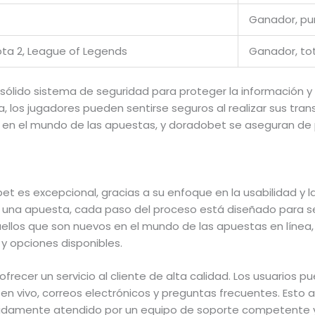
Ganador, pu
ta 2, League of Legends
Ganador, to
 sólido sistema de seguridad para proteger la información y 
 los jugadores pueden sentirse seguros al realizar sus tra
l en el mundo de las apuestas, y doradobet se aseguran de
t es excepcional, gracias a su enfoque en la usabilidad y la
 de una apuesta, cada paso del proceso está diseñado para ser 
llos que son nuevos en el mundo de las apuestas en línea,
y opciones disponibles.
recer un servicio al cliente de alta calidad. Los usuarios 
en vivo, correos electrónicos y preguntas frecuentes. Esto
idamente atendido por un equipo de soporte competente y