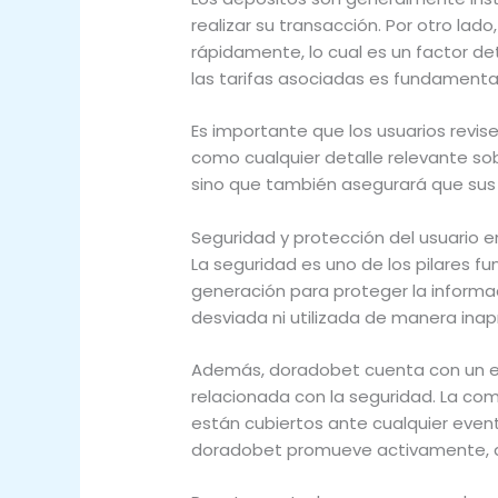
realizar su transacción. Por otro lad
rápidamente, lo cual es un factor d
las tarifas asociadas es fundamental
Es importante que los usuarios revis
como cualquier detalle relevante sobr
sino que también asegurará que sus
Seguridad y protección del usuario 
La seguridad es uno de los pilares 
generación para proteger la informac
desviada ni utilizada de manera inapro
Además, doradobet cuenta con un equ
relacionada con la seguridad. La com
están cubiertos ante cualquier even
doradobet promueve activamente, a