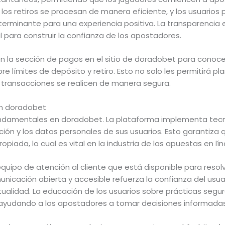
o, los retiros se procesan de manera eficiente, y los usuario
eterminante para una experiencia positiva. La transparencia
 para construir la confianza de los apostadores.
en la sección de pagos en el sitio de doradobet para conoce
e límites de depósito y retiro. Esto no solo les permitirá pl
 transacciones se realicen de manera segura.
en doradobet
fundamentales en doradobet. La plataforma implementa tecn
ión y los datos personales de sus usuarios. Esto garantiza 
piada, lo cual es vital en la industria de las apuestas en lín
ipo de atención al cliente que está disponible para resolve
unicación abierta y accesible refuerza la confianza del usu
tualidad. La educación de los usuarios sobre prácticas se
yudando a los apostadores a tomar decisiones informadas