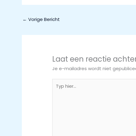
←
Vorige Bericht
Laat een reactie achte
Je e-mailadres wordt niet gepublice
Typ
hier...