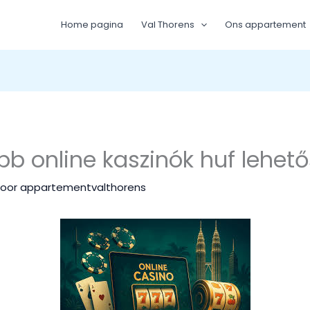
Home pagina
Val Thorens
Ons appartement
obb online kaszinók huf lehető
Door
appartementvalthorens