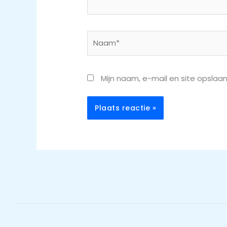
Naam*
Mijn naam, e-mail en site opslaa