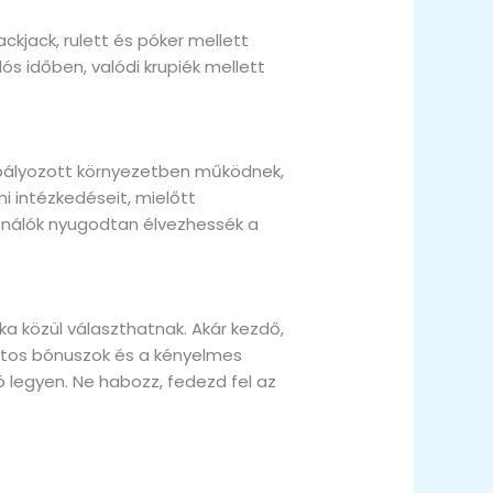
ackjack, rulett és póker mellett
ós időben, valódi krupiék mellett
zabályozott környezetben működnek,
i intézkedéseit, mielőtt
sználók nyugodtan élvezhessék a
ka közül választhatnak. Akár kezdő,
ozatos bónuszok és a kényelmes
 legyen. Ne habozz, fedezd fel az