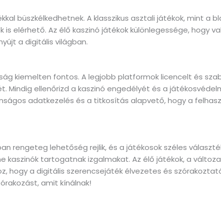
ékkal büszkélkedhetnek. A klasszikus asztali játékok, mint a bl
is elérhető. Az élő kaszinó játékok különlegessége, hogy val
újt a digitális világban.
onság kiemelten fontos. A legjobb platformok licencelt és s
t. Mindig ellenőrizd a kaszinó engedélyét és a játékosvédelm
nságos adatkezelés és a titkosítás alapvető, hogy a felha
ban rengeteg lehetőség rejlik, és a játékosok széles választé
ine kaszinók tartogatnak izgalmakat. Az élő játékok, a vált
, hogy a digitális szerencsejáték élvezetes és szórakoztató
zórakozást, amit kínálnak!