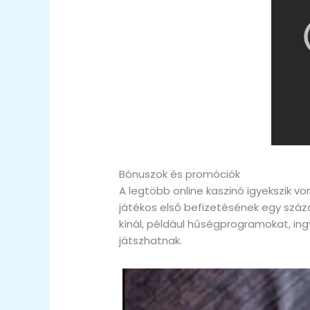
Bónuszok és promóciók
A legtöbb online kaszinó igyekszik v
játékos első befizetésének egy százal
kínál, például hűségprogramokat, in
játszhatnak.