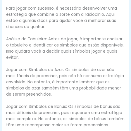
Para jogar com sucesso, é necessário desenvolver uma
estratégia que combine a sorte com a raciocínio. Aqui
estão algumas dicas para ajudar você a melhorar suas
chances de ganhar:
Análise do Tabuleiro: Antes de jogar, é importante analisar
o tabuleiro e identificar os símbolos que estão disponíveis.
Isso ajudará você a decidir quais símbolos jogar e quais
evitar.
Jogar com Símbolos de Azar: Os símbolos de azar são
mais fáceis de preencher, pois não há nenhuma estratégia
envolvida. No entanto, é importante lembrar que os
símbolos de azar também têm uma probabilidade menor
de serem preenchidos.
Jogar com Símbolos de Bônus: Os símbolos de bônus são
mais difíceis de preencher, pois requerem uma estratégia
mais complexa. No entanto, os símbolos de bônus também
têm uma recompensa maior se forem preenchidos.