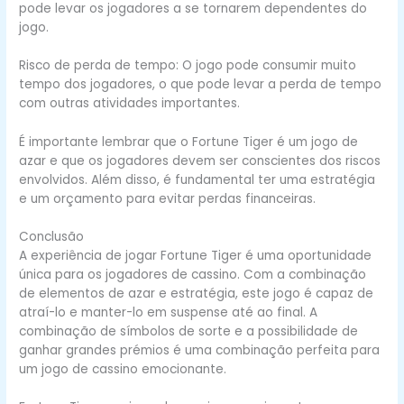
pode levar os jogadores a se tornarem dependentes do
jogo.
Risco de perda de tempo: O jogo pode consumir muito
tempo dos jogadores, o que pode levar a perda de tempo
com outras atividades importantes.
É importante lembrar que o Fortune Tiger é um jogo de
azar e que os jogadores devem ser conscientes dos riscos
envolvidos. Além disso, é fundamental ter uma estratégia
e um orçamento para evitar perdas financeiras.
Conclusão
A experiência de jogar Fortune Tiger é uma oportunidade
única para os jogadores de cassino. Com a combinação
de elementos de azar e estratégia, este jogo é capaz de
atraí-lo e manter-lo em suspense até ao final. A
combinação de símbolos de sorte e a possibilidade de
ganhar grandes prémios é uma combinação perfeita para
um jogo de cassino emocionante.