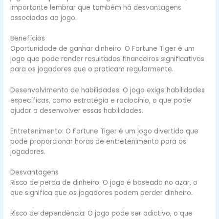
importante lembrar que também há desvantagens
associadas ao jogo.
Benefícios
Oportunidade de ganhar dinheiro: O Fortune Tiger é um
jogo que pode render resultados financeiros significativos
para os jogadores que o praticam regularmente.
Desenvolvimento de habilidades: O jogo exige habilidades
específicas, como estratégia e raciocínio, o que pode
ajudar a desenvolver essas habilidades.
Entretenimento: O Fortune Tiger é um jogo divertido que
pode proporcionar horas de entretenimento para os
jogadores.
Desvantagens
Risco de perda de dinheiro: O jogo é baseado no azar, o
que significa que os jogadores podem perder dinheiro.
Risco de dependência: O jogo pode ser adictivo, o que