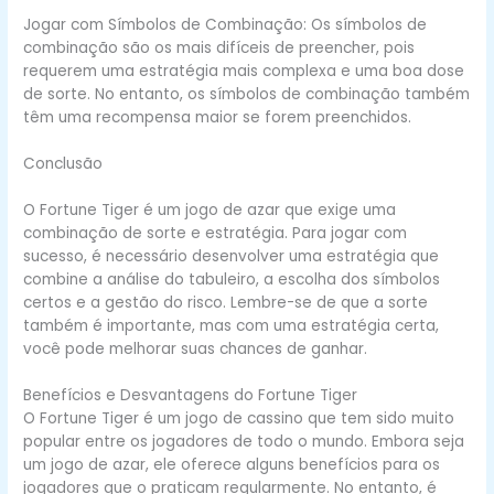
Jogar com Símbolos de Combinação: Os símbolos de
combinação são os mais difíceis de preencher, pois
requerem uma estratégia mais complexa e uma boa dose
de sorte. No entanto, os símbolos de combinação também
têm uma recompensa maior se forem preenchidos.
Conclusão
O Fortune Tiger é um jogo de azar que exige uma
combinação de sorte e estratégia. Para jogar com
sucesso, é necessário desenvolver uma estratégia que
combine a análise do tabuleiro, a escolha dos símbolos
certos e a gestão do risco. Lembre-se de que a sorte
também é importante, mas com uma estratégia certa,
você pode melhorar suas chances de ganhar.
Benefícios e Desvantagens do Fortune Tiger
O Fortune Tiger é um jogo de cassino que tem sido muito
popular entre os jogadores de todo o mundo. Embora seja
um jogo de azar, ele oferece alguns benefícios para os
jogadores que o praticam regularmente. No entanto, é