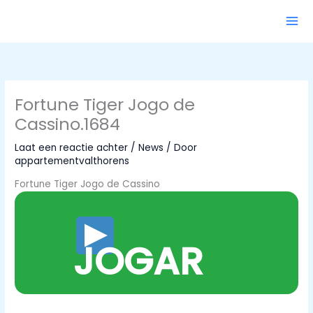
Ga
naar
de
inhoud
Fortune Tiger Jogo de
Cassino.1684
Laat een reactie achter
/
News
/ Door
appartementvalthorens
Fortune Tiger Jogo de Cassino
JOGAR