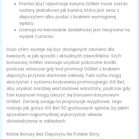
Premia zbyt rejestracje kasyna GGBet może zostać
nadany jednakowo jak kariera, która jest wraz z
depozytem albo podaż z brakiem wymaganej
wpłaty.
Licencja na kierowanie działalności jest nieujrzana na
wyspie Curacao.
Dużo ofert wydaje się być dostępnych zarówno dla
świeżych, w jaki sposób i aktualnych zawodników. Szyfr
bonusowy GGBet owocuje uzyskać poboczne środki,
podczas wówczas gdy kod promocji GGBet z brakiem
depozytu przynosi darmowe zakłady. Fani ruchu mogą
skorzystać z systemu kodowania promocyjnego GG Bet,
aby uzyskać bardziej wartościowe warsztaty, podczas gdy
fani kasynowi mogą cieszyć się bonusem kasynowym
GGBet. Zwracaj uwagę na propozycje wyjątkowe, tego
rodzaju jak gonzo GG Bet 50 gratisowych spinów, by jakim
sposobem najpomyślniej wykorzystać własne
doświadczenie w zakładach.
Różne Bonusy Bez Depozytu Na Polskie Sloty