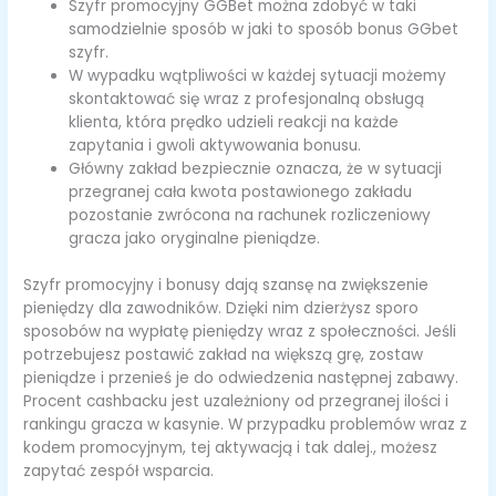
Szyfr promocyjny GGBet można zdobyć w taki
samodzielnie sposób w jaki to sposób bonus GGbet
szyfr.
W wypadku wątpliwości w każdej sytuacji możemy
skontaktować się wraz z profesjonalną obsługą
klienta, która prędko udzieli reakcji na każde
zapytania i gwoli aktywowania bonusu.
Główny zakład bezpiecznie oznacza, że w sytuacji
przegranej cała kwota postawionego zakładu
pozostanie zwrócona na rachunek rozliczeniowy
gracza jako oryginalne pieniądze.
Szyfr promocyjny i bonusy dają szansę na zwiększenie
pieniędzy dla zawodników. Dzięki nim dzierżysz sporo
sposobów na wypłatę pieniędzy wraz z społeczności. Jeśli
potrzebujesz postawić zakład na większą grę, zostaw
pieniądze i przenieś je do odwiedzenia następnej zabawy.
Procent cashbacku jest uzależniony od przegranej ilości i
rankingu gracza w kasynie. W przypadku problemów wraz z
kodem promocyjnym, tej aktywacją i tak dalej., możesz
zapytać zespół wsparcia.