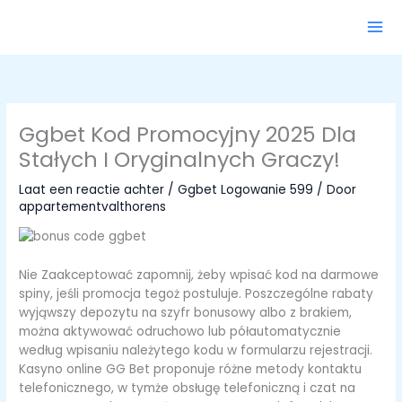
Ga
naar
de
inhoud
Ggbet Kod Promocyjny 2025 Dla
Stałych I Oryginalnych Graczy!
Laat een reactie achter
/
Ggbet Logowanie 599
/ Door
appartementvalthorens
Nie Zaakceptować zapomnij, żeby wpisać kod na darmowe
spiny, jeśli promocja tegoż postuluje. Poszczególne rabaty
wyjąwszy depozytu na szyfr bonusowy albo z brakiem,
można aktywować odruchowo lub półautomatycznie
według wpisaniu należytego kodu w formularzu rejestracji.
Kasyno online GG Bet proponuje różne metody kontaktu
telefonicznego, w tymże obsługę telefoniczną i czat na