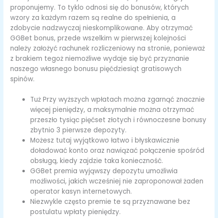
proponujemy. To tyklo odnosi się do bonusów, których
wzory za każdym razem są realne do spełnienia, a
zdobycie nadzwyczaj nieskomplikowane. Aby otrzymać
GGBet bonus, przede wszelkim w pierwszej kolejności
należy założyć rachunek rozliczeniowy na stronie, ponieważ
z brakiem tegoż niemożliwe wydaje się być przyznanie
naszego własnego bonusu pięćdziesiąt gratisowych
spinów.
Tuż Przy wyższych wpłatach można zgarnąć znacznie
więcej pieniędzy, a maksymalnie można otrzymać
przeszło tysiąc pięćset złotych i równoczesne bonusy
zbytnio 3 pierwsze depozyty.
Możesz tutaj wyjątkowo łatwo i błyskawicznie
doładować konto oraz nawiązać połączenie spośród
obsługą, kiedy zajdzie taka konieczność.
GGBet premia wyjąwszy depozytu umożliwia
możliwości, jakich wcześniej nie zaproponował żaden
operator kasyn internetowych.
Niezwykle często premie te są przyznawane bez
postulatu wpłaty pieniędzy.