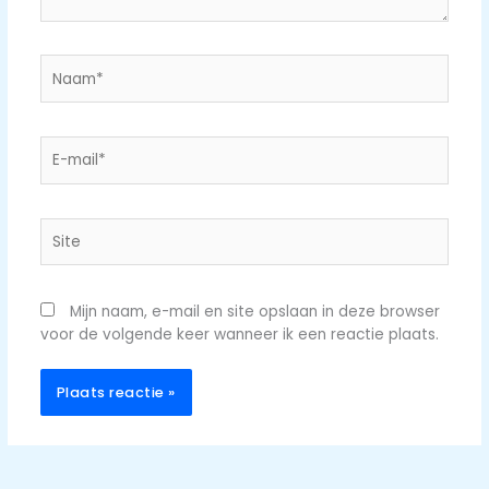
Naam*
E-
mail*
Site
Mijn naam, e-mail en site opslaan in deze browser
voor de volgende keer wanneer ik een reactie plaats.