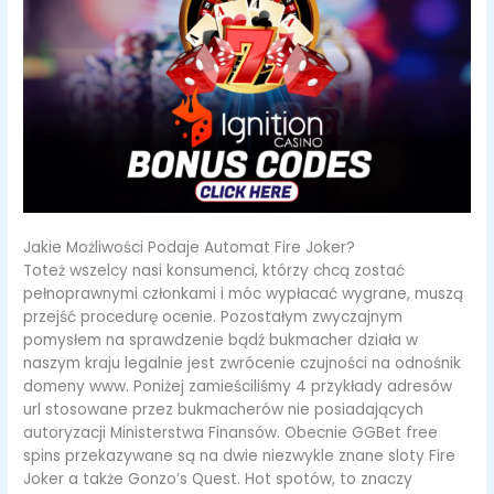
Jakie Możliwości Podaje Automat Fire Joker?
Toteż wszelcy nasi konsumenci, którzy chcą zostać
pełnoprawnymi członkami i móc wypłacać wygrane, muszą
przejść procedurę ocenie. Pozostałym zwyczajnym
pomysłem na sprawdzenie bądź bukmacher działa w
naszym kraju legalnie jest zwrócenie czujności na odnośnik
domeny www. Poniżej zamieściliśmy 4 przykłady adresów
url stosowane przez bukmacherów nie posiadających
autoryzacji Ministerstwa Finansów. Obecnie GGBet free
spins przekazywane są na dwie niezwykle znane sloty Fire
Joker a także Gonzo’s Quest. Hot spotów, to znaczy