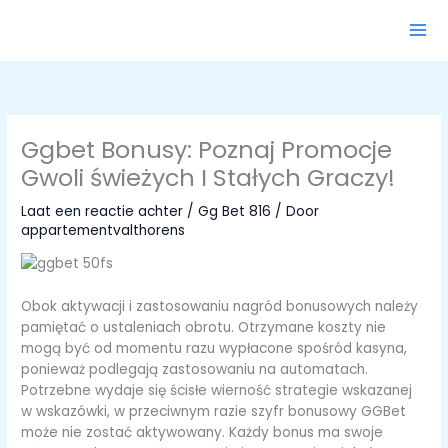
Ga
naar
de
inhoud
Ggbet Bonusy: Poznaj Promocje
Gwoli świeżych I Stałych Graczy!
Laat een reactie achter
/
Gg Bet 816
/ Door
appartementvalthorens
Obok aktywacji i zastosowaniu nagród bonusowych należy
pamiętać o ustaleniach obrotu. Otrzymane koszty nie
mogą być od momentu razu wypłacone spośród kasyna,
ponieważ podlegają zastosowaniu na automatach.
Potrzebne wydaje się ścisłe wierność strategie wskazanej
w wskazówki, w przeciwnym razie szyfr bonusowy GGBet
może nie zostać aktywowany. Każdy bonus ma swoje