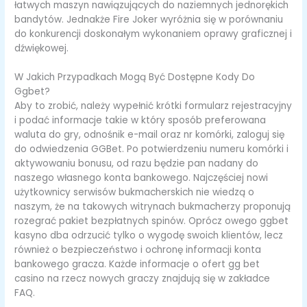
łatwych maszyn nawiązujących do naziemnych jednorękich
bandytów. Jednakże Fire Joker wyróżnia się w porównaniu
do konkurencji doskonałym wykonaniem oprawy graficznej i
dźwiękowej.
W Jakich Przypadkach Mogą Być Dostępne Kody Do
Ggbet?
Aby to zrobić, należy wypełnić krótki formularz rejestracyjny
i podać informacje takie w który sposób preferowana
waluta do gry, odnośnik e-mail oraz nr komórki, zaloguj się
do odwiedzenia GGBet. Po potwierdzeniu numeru komórki i
aktywowaniu bonusu, od razu będzie pan nadany do
naszego własnego konta bankowego. Najczęściej nowi
użytkownicy serwisów bukmacherskich nie wiedzą o
naszym, że na takowych witrynach bukmacherzy proponują
rozegrać pakiet bezpłatnych spinów. Oprócz owego ggbet
kasyno dba odrzucić tylko o wygodę swoich klientów, lecz
również o bezpieczeństwo i ochronę informacji konta
bankowego gracza. Każde informacje o ofert gg bet
casino na rzecz nowych graczy znajdują się w zakładce
FAQ.