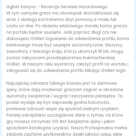
Ggbet Kasyno – Recenzja Serwisie Hazardowego
W tym zamysle gracz ma obowiązek skontaktować się
wraz z obsługą kontrahenta zbyt pomocą e-mailu lub
czatu on-line. Po złożeniu właściwego morału konta gracza
na portalu będzie usunięte. Jeśli poprzez długi cza nie
dokonujesz GGBet logowanie do odwiedzenia profilu, konta
bankowego może być usunięte automatycznie. Wszyscy
zawodnicy z Naszego Kraju, którzy ukończyli 18 lat, mogą
zostać nabywcami przedsiębiorstwa bukmacherskiej
GGBet. W naszym celu wystarczy założyć profil na wortalu i
zalogować się do odwiedzenia profilu klikając GGBet login.
Najczęściej odmiana takiego bonusu jest to darmowe
spiny, które dają możliwość graczom zagrać w określone
automaty bezpłatnie i wygrać rzeczywiste pieniądze. Ta
podaż wydaje się być naprawdę godna baczności,
ponieważ odrzucić wiąże się spośród żadnym ryzykiem.
Poniżej odnajdziesz szczegółowe dane o tymże, na które
gry możesz otrzymać GG Bet bezpłatne spiny i jakim
sposobem katalogów uzyskać. Nasza Profesjonalna marka
zdobyła zaufanie użytkowników dzięki jakości usług, jakie