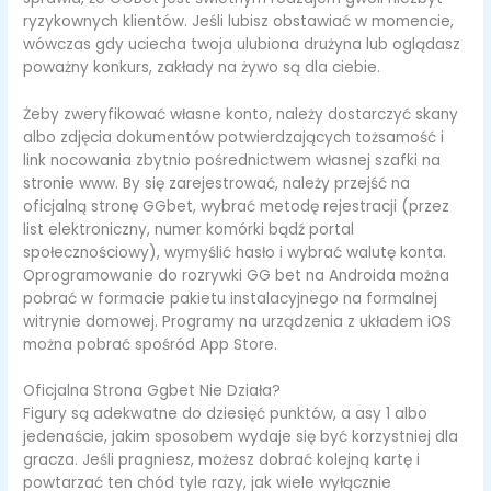
ryzykownych klientów. Jeśli lubisz obstawiać w momencie,
wówczas gdy uciecha twoja ulubiona drużyna lub oglądasz
poważny konkurs, zakłady na żywo są dla ciebie.
Żeby zweryfikować własne konto, należy dostarczyć skany
albo zdjęcia dokumentów potwierdzających tożsamość i
link nocowania zbytnio pośrednictwem własnej szafki na
stronie www. By się zarejestrować, należy przejść na
oficjalną stronę GGbet, wybrać metodę rejestracji (przez
list elektroniczny, numer komórki bądź portal
społecznościowy), wymyślić hasło i wybrać walutę konta.
Oprogramowanie do rozrywki GG bet na Androida można
pobrać w formacie pakietu instalacyjnego na formalnej
witrynie domowej. Programy na urządzenia z układem iOS
można pobrać spośród App Store.
Oficjalna Strona Ggbet Nie Działa?
Figury są adekwatne do dziesięć punktów, a asy 1 albo
jedenaście, jakim sposobem wydaje się być korzystniej dla
gracza. Jeśli pragniesz, możesz dobrać kolejną kartę i
powtarzać ten chód tyle razy, jak wiele wyłącznie