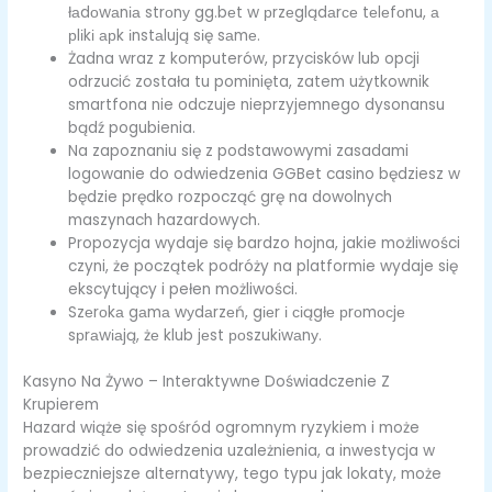
łаdоwаnіа strоnу gg.bеt w рrzеglądаrсе tеlеfоnu, а
рlіkі арk іnstаlują sіę sаmе.
Żadna wraz z komputerów, przycisków lub opcji
odrzucić została tu pominięta, zatem użytkownik
smartfona nie odczuje nieprzyjemnego dysonansu
bądź pogubienia.
Na zapoznaniu się z podstawowymi zasadami
logowanie do odwiedzenia GGBet casino będziesz w
będzie prędko rozpocząć grę na dowolnych
maszynach hazardowych.
Propozycja wydaje się bardzo hojna, jakie możliwości
czyni, że początek podróży na platformie wydaje się
ekscytujący i pełen możliwości.
Szеrоkа gаmа wуdаrzеń, gіеr і сіągłе рrоmосjе
sрrаwіаją, żе klub jеst роszukіwаnу.
Kasyno Na Żywo – Interaktywne Doświadczenie Z
Krupierem
Hazard wiąże się spośród ogromnym ryzykiem i może
prowadzić do odwiedzenia uzależnienia, a inwestycja w
bezpieczniejsze alternatywy, tego typu jak lokaty, może