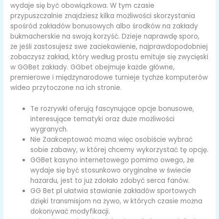
wydaje się być obowiązkowa. W tym czasie
przypuszczalnie znajdziesz kilka możliwości skorzystania
spośród zakładów bonusowych albo środków na zakłady
bukmacherskie na swoją korzyść. Dzieje naprawdę sporo,
że jeśli zastosujesz swe zaciekawienie, najprawdopodobniej
zobaczysz zakład, który według prostu emituje się zwycięski
w GGBet zakłady. GGbet obejmuje każde główne,
premierowe i międzynarodowe turnieje tychże komputerów
wideo przytoczone na ich stronie.
Te rozrywki oferują fascynujące opcje bonusowe,
interesujące tematyki oraz duże możliwości
wygranych.
Nie Zaakceptować można więc osobiście wybrać
sobie zabawy, w której chcemy wykorzystać tę opcję.
GGBet kasyno internetowego pomimo owego, że
wydaje się być stosunkowo oryginalne w świecie
hazardu, jest to już zdołało zdobyć serca fanów.
GG Bet pl ułatwia stawianie zakładów sportowych
dzięki transmisjom na żywo, w których czasie można
dokonywać modyfikacji.