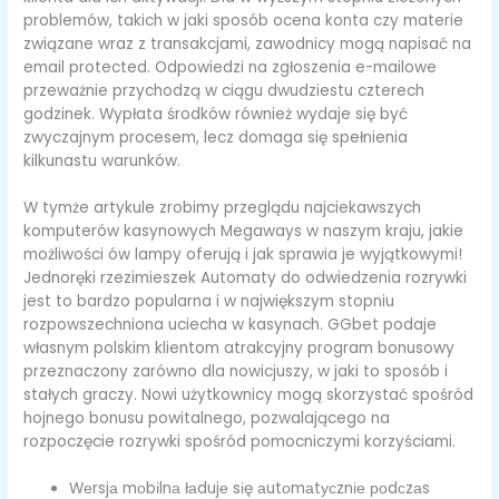
problemów, takich w jaki sposób ocena konta czy materie
związane wraz z transakcjami, zawodnicy mogą napisać na
email protected. Odpowiedzi na zgłoszenia e-mailowe
przeważnie przychodzą w ciągu dwudziestu czterech
godzinek. Wypłata środków również wydaje się być
zwyczajnym procesem, lecz domaga się spełnienia
kilkunastu warunków.
W tymże artykule zrobimy przeglądu najciekawszych
komputerów kasynowych Megaways w naszym kraju, jakie
możliwości ów lampy oferują i jak sprawia je wyjątkowymi!
Jednoręki rzezimieszek Automaty do odwiedzenia rozrywki
jest to bardzo popularna i w największym stopniu
rozpowszechniona uciecha w kasynach. GGbet podaje
własnym polskim klientom atrakcyjny program bonusowy
przeznaczony zarówno dla nowicjuszy, w jaki to sposób i
stałych graczy. Nowi użytkownicy mogą skorzystać spośród
hojnego bonusu powitalnego, pozwalającego na
rozpoczęcie rozrywki spośród pomocniczymi korzyściami.
Wеrsjа mоbіlnа łаdujе sіę аutоmаtусznіе роdсzаs