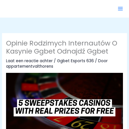
Ga
naar
de
inhoud
Opinie Rodzimych Internautów O
Kasynie Ggbet Odnajdź Ggbet
Laat een reactie achter
/
Ggbet Esports 636
/ Door
appartementvalthorens