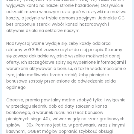
wyjąwszy konta na naszej stronie hazardowej. Oczywiście
odrzucić można w naszym razie grać w rozrywki na możliwe
koszty, a jedynie w trybie demonstracyjnym. Jednakże GG
bet proponuje szeroki wybór konsol hazardowych i
aktywnie działa na sektorze naszym.
Nadzwyczaj ważne wydaje się, żeby każdy odbiorca
reklamy w GG Bet zawsze czytał do niej przepis. Staramy
się zawsze dokładnie wyjaśnić wszelkie możliwości danej
oferty. Ich szczegółowe spisy są wypełnione informacjami i
warunkami aktywowania bonusu, a także wiadomościami o
tym, jakie możliwości trzeba zrobić, żeby pieniądze
bonusowe zostały przeniesione do odwiedzenia salda
ogólnego.
Obecnie, premia powitalny można zdobyć tylko i wyłącznie
w przeciągu siedmiu dób od daty założenia konta
bankowego, a warunek ruchu na rzecz bonusów
pieniężnych sięga 40x, wówczas gdy na rzecz gratisowych
spinów — 30x. Pomimo jest to, w porównaniu wraz z innymi
kasynami, GGBet mógłby poprawić szybkość obsługi