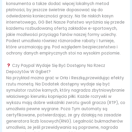
konsumenta a także dodać więcej lokalnych metod
płatności, by jeszcze świetnie dopasować się do
odwiedzenia konieczności graczy. Na tle niskich kasyn
internetowego, GG Bet Nasze Państwo wyróżnia się przede
każdemu rozbudowaną ofertą zakładów e-sportowych,
jakie możliwości przyciąga fanów naszej formy uciechy.
Podest umożliwia również różnorodne rabaty i turnieje,
które urozmaicają grę. Pod względem bezpieczeństwa i
ochrony danych empirycznych stoi na wysokim poziomie.
Czy Paypal Wydaje Się Być Dostępny Na Rzecz
Depozytów W Ggbet?
Na przykład można grać w Orła i Reszkę,przewidując efekty
rzutu monetą. Na Dodatek dostępny wydaje się być
symulator rzutów karnych, który nagradza zbytniowybranie
właściwego kierunku kopnięcia piłki. Każde rozrywki w
wykazu mają dobre wskaźniki zwrotu gwoli gracza (RTP), co
umożliwia pewne wygrane. Poza Tym automaty są
certyfikowane, potwierdzając, że gry działają na zasadzie
generatora liczb losowych(RNG). Legalność bukmacherów
umożliwia, że jeśli przewidywania są poprawne, nagroda