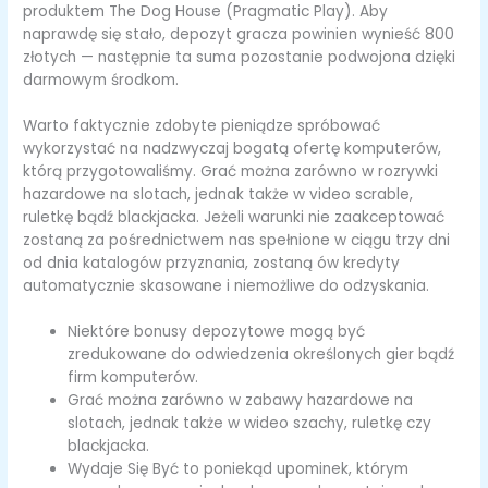
produktem The Dog House (Pragmatic Play). Aby
naprawdę się stało, depozyt gracza powinien wynieść 800
złotych — następnie ta suma pozostanie podwojona dzięki
darmowym środkom.
Warto faktycznie zdobyte pieniądze spróbować
wykorzystać na nadzwyczaj bogatą ofertę komputerów,
którą przygotowaliśmy. Grać można zarówno w rozrywki
hazardowe na slotach, jednak także w video scrable,
ruletkę bądź blackjacka. Jeżeli warunki nie zaakceptować
zostaną za pośrednictwem nas spełnione w ciągu trzy dni
od dnia katalogów przyznania, zostaną ów kredyty
automatycznie skasowane i niemożliwe do odzyskania.
Niektóre bonusy depozytowe mogą być
zredukowane do odwiedzenia określonych gier bądź
firm komputerów.
Grać można zarówno w zabawy hazardowe na
slotach, jednak także w wideo szachy, ruletkę czy
blackjacka.
Wydaje Się Być to poniekąd upominek, którym