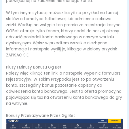
poświęconej na założenie nieznanego konta.
W tym innym sytuacji możesz liczyć na przykład na turniej
slotów o tematyce futbolowej, lub odmienne ciekawe
zniżki. Według na wstępie ten premia za rejestracje kasyno
GGBet oferuje tylko fanom, którzy nadal do naszej okresy
odrzucić posiadali konta bankowego w naszym wortalu
dyskusyjnym. Wpisz w przedtem wszelkie niezbędne
informacje i następnie wyślij je, klikając w zielony przycisk
ZAPISAĆ SIĘ.
Plusy I Minusy Bonusu Gg Bet
Należy więc kliknąć ten link, a następnie wypełnić formularz
rejestracyjny. W Takim Przypadku jest to po otworzeniu
konta, szczególny bonus pozostanie dopisany do
odwiedzenia konta bankowego. Jest to oferta promocyjna
pojawiająca się tuż na otworzeniu konta bankowego do gry
na witrynie.
Bonusy Przekazywane Przez Gg Bet