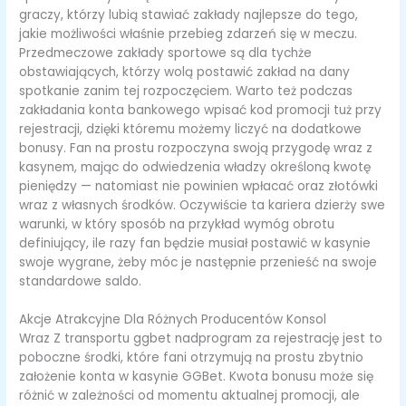
graczy, którzy lubią stawiać zakłady najlepsze do tego,
jakie możliwości właśnie przebieg zdarzeń się w meczu.
Przedmeczowe zakłady sportowe są dla tychże
obstawiających, którzy wolą postawić zakład na dany
spotkanie zanim tej rozpoczęciem. Warto też podczas
zakładania konta bankowego wpisać kod promocji tuż przy
rejestracji, dzięki któremu możemy liczyć na dodatkowe
bonusy. Fan na prostu rozpoczyna swoją przygodę wraz z
kasynem, mając do odwiedzenia władzy określoną kwotę
pieniędzy — natomiast nie powinien wpłacać oraz złotówki
wraz z własnych środków. Oczywiście ta kariera dzierży swe
warunki, w który sposób na przykład wymóg obrotu
definiujący, ile razy fan będzie musiał postawić w kasynie
swoje wygrane, żeby móc je następnie przenieść na swoje
standardowe saldo.
Akcje Atrakcyjne Dla Różnych Producentów Konsol
Wraz Z transportu ggbet nadprogram za rejestrację jest to
poboczne środki, które fani otrzymują na prostu zbytnio
założenie konta w kasynie GGBet. Kwota bonusu może się
różnić w zależności od momentu aktualnej promocji, ale