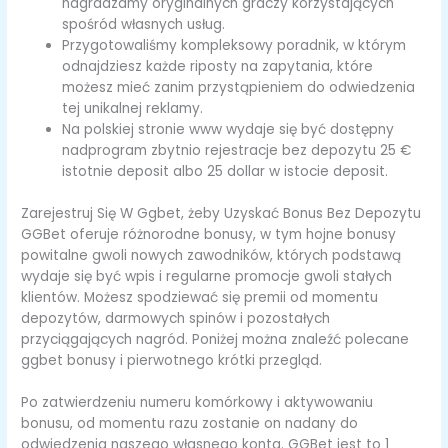
nagradzamy oryginalnych graczy korzystających
spośród własnych usług.
Przygotowaliśmy kompleksowy poradnik, w którym
odnajdziesz każde riposty na zapytania, które
możesz mieć zanim przystąpieniem do odwiedzenia
tej unikalnej reklamy.
Na polskiej stronie www wydaje się być dostępny
nadprogram zbytnio rejestracje bez depozytu 25 €
istotnie deposit albo 25 dollar w istocie deposit.
Zarejestruj Się W Ggbet, żeby Uzyskać Bonus Bez Depozytu
GGBet oferuje różnorodne bonusy, w tym hojne bonusy
powitalne gwoli nowych zawodników, których podstawą
wydaje się być wpis i regularne promocje gwoli stałych
klientów. Możesz spodziewać się premii od momentu
depozytów, darmowych spinów i pozostałych
przyciągających nagród. Poniżej można znaleźć polecane
ggbet bonusy i pierwotnego krótki przegląd.
Po zatwierdzeniu numeru komórkowy i aktywowaniu
bonusu, od momentu razu zostanie on nadany do
odwiedzenia naszego własnego konta. GGBet jest to 1