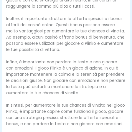
giocare con una strategia di alto rischio, in cui cerchi di
raggiungere la somma più alta a tutti i costi.
Inoltre, è importante sfruttare le offerte speciali e i bonus
offerti dai casinò online. Questi bonus possono essere
molto vantaggiosi per aumentare le tue chances di vincita.
Ad esempio, alcuni casinò offrono bonus di benvenuto, che
possono essere utilizzati per giocare a Plinko e aumentare
le tue possibilità di vittoria.
Infine, è importante non perdere la testa e non giocare
con emozioni. Il gioco Plinko è un gioco di azione, in cui è
importante mantenere la calma e la serenità per prendere
le decisioni giuste. Non giocare con emozioni e non perdere
la testa può aiutarti a mantenere la strategia e a
aumentare le tue chances di vincita.
In sintesi, per aumentare le tue chances di vincita nel gioco
Plinko, è importante capire come funziona il gioco, giocare
con una strategia precisa, sfruttare le offerte speciali e i
bonus, e non perdere la testa e non giocare con emozioni.