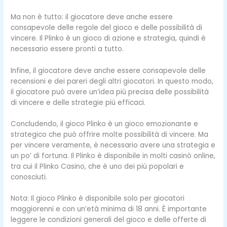
Ma non è tutto: il giocatore deve anche essere
consapevole delle regole del gioco e delle possibilità di
vincere. Il Plinko è un gioco di azione e strategia, quindi è
necessario essere pronti a tutto.
Infine, il giocatore deve anche essere consapevole delle
recensioni e dei pareri degli altri giocatori. In questo modo,
il giocatore può avere un’idea più precisa delle possibilità
di vincere e delle strategie più efficaci.
Concludendo, il gioco Plinko è un gioco emozionante e
strategico che può offrire molte possibilità di vincere. Ma
per vincere veramente, è necessario avere una strategia e
un po’ di fortuna. Il Plinko è disponibile in molti casinò online,
tra cui il Plinko Casino, che è uno dei più popolari e
conosciuti.
Nota: Il gioco Plinko è disponibile solo per giocatori
maggiorenni e con un’età minima di 18 anni. È importante
leggere le condizioni generali del gioco e delle offerte di