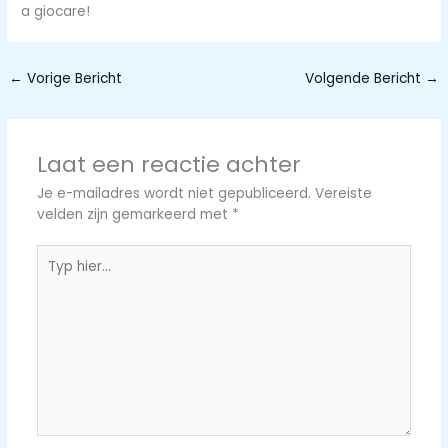
a giocare!
←
Vorige Bericht
Volgende Bericht
→
Laat een reactie achter
Je e-mailadres wordt niet gepubliceerd.
Vereiste
velden zijn gemarkeerd met
*
Typ
hier...