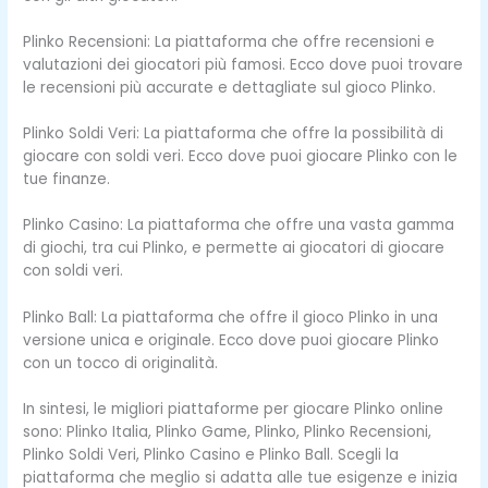
Plinko Recensioni: La piattaforma che offre recensioni e
valutazioni dei giocatori più famosi. Ecco dove puoi trovare
le recensioni più accurate e dettagliate sul gioco Plinko.
Plinko Soldi Veri: La piattaforma che offre la possibilità di
giocare con soldi veri. Ecco dove puoi giocare Plinko con le
tue finanze.
Plinko Casino: La piattaforma che offre una vasta gamma
di giochi, tra cui Plinko, e permette ai giocatori di giocare
con soldi veri.
Plinko Ball: La piattaforma che offre il gioco Plinko in una
versione unica e originale. Ecco dove puoi giocare Plinko
con un tocco di originalità.
In sintesi, le migliori piattaforme per giocare Plinko online
sono: Plinko Italia, Plinko Game, Plinko, Plinko Recensioni,
Plinko Soldi Veri, Plinko Casino e Plinko Ball. Scegli la
piattaforma che meglio si adatta alle tue esigenze e inizia