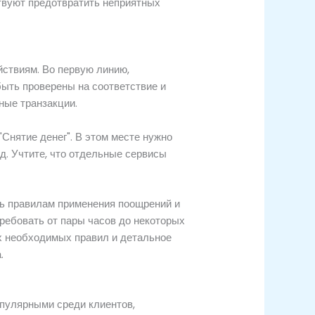
твуют предотвратить неприятных
йствиям. Во первую линию,
быть проверены на соответствие и
ные транзакции.
Снятие денег". В этом месте нужно
д. Учтите, что отдельные сервисы
ь правилам применения поощрений и
ребовать от пары часов до некоторых
ех необходимых правил и детальное
.
опулярными среди клиентов,