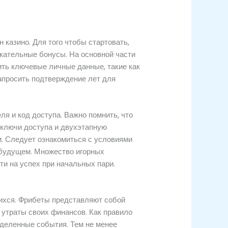
 казино. Для того чтобы стартовать,
кательные бонусы. На основной части
ить ключевые личные данные, такие как
апросить подтверждение лет для
я и код доступа. Важно помнить, что
 ключи доступа и двухэтапную
м. Следует ознакомиться с условиями
 будущем. Множество игорных
и на успех при начальных пари.
ихся. Фрибеты представляют собой
 утраты своих финансов. Как правило
деленные события. Тем не менее