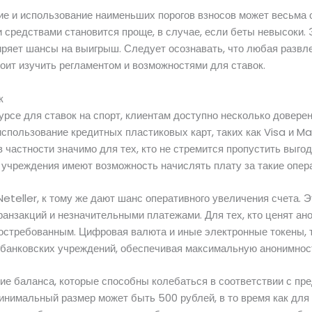
ие и использование наименьших порогов взносов может весьма о
и средствами становится проще, в случае, если беты невысоки.
иряет шансы на выигрыш. Следует осознавать, что любая развле
тоит изучить регламентом и возможностями для ставок.
к
урсе для ставок на спорт, клиентам доступно несколько довере
использование кредитных пластиковых карт, таких как Visa и 
 в частности значимо для тех, кто не стремится пропустить выг
учреждения имеют возможность начислять плату за такие опер
 Neteller, к тому же дают шанс оперативного увеличения счета
анзакций и незначительными платежами. Для тех, кто ценят ан
остребованным. Цифровая валюта и иные электронные токены, т
 банковских учреждений, обеспечивая максимальную анонимнос
ие баланса, которые способны колебаться в соответствии с пре
инимальный размер может быть 500 рублей, в то время как для