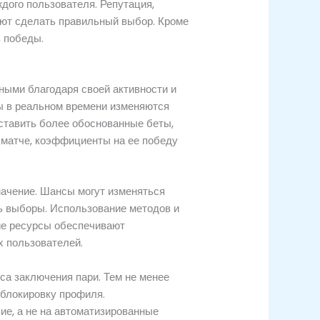
дого пользователя. Репутация,
уют сделать правильный выбор. Кроме
ь победы.
рными благодаря своей активности и
ты в реальном времени изменяются
 ставить более обоснованные беты,
в матче, коэффициенты на ее победу
начение. Шансы могут изменяться
ь выборы. Использование методов и
гие ресурсы обеспечивают
х пользователей.
а заключения пари. Тем не менее
 блокировку профиля.
ие, а не на автоматизированные