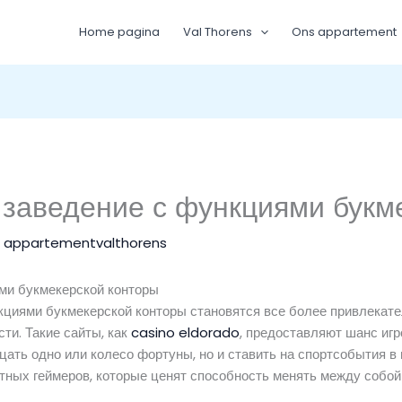
Home pagina
Val Thorens
Ons appartement
 заведение с функциями букм
r
appartementvalthorens
ями букмекерской конторы
кциями букмекерской конторы становятся все более привлекат
ти. Такие сайты, как
casino eldorado
, предоставляют шанс игр
цать одно или колесо фортуны, но и ставить на спортсобытия в
пытных геймеров, которые ценят способность менять между собо