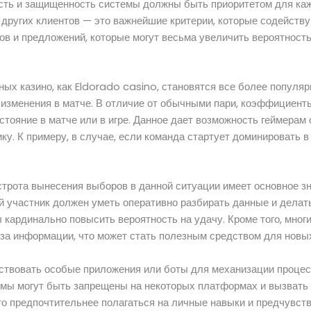
сть и защищенность системы должны быть приоритетом для каж
других клиентов — это важнейшие критерии, которые содейств
сов и предложений, которые могут весьма увеличить вероятност
ных казино, как Eldorado casino, становятся все более популя
 изменения в матче. В отличие от обычными пари, коэффициен
стояние в матче или в игре. Данное дает возможность геймерам
ку. К примеру, в случае, если команда стартует доминировать 
трота вынесения выборов в данной ситуации имеет основное з
й участник должен уметь оперативно разбирать данные и делат
 кардинально повысить вероятность на удачу. Кроме того, мно
за информации, что может стать полезным средством для новы
ствовать особые приложения или боты для механизации процесс
емы могут быть запрещены на некоторых платформах и вызвать
о предпочтительнее полагаться на личные навыки и предчувств