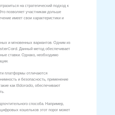
тразиться на стратегический подход к
 Это позволяет участникам дольше
чение имеет свои характеристики и
нных и мгновенных вариантов. Одним из
MasterCard. Данный метод обеспечивает
одные ставки. Однако, необходимо
ации.
. Эти платформы отличаются
онимность и безопасность, применение
акие как Eldorado, обеспечивают
ть.
дпочтительного способа. Например,
 цифровых кошельков этот порог может