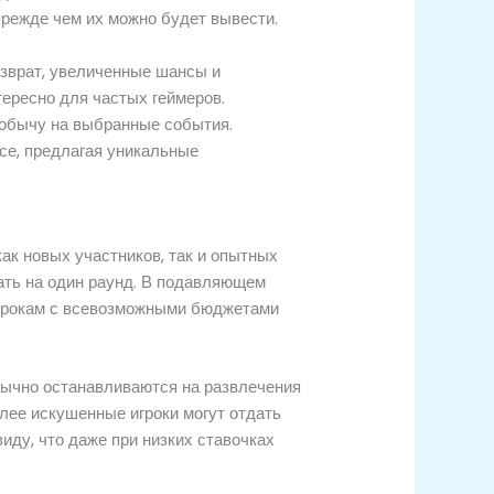
прежде чем их можно будет вывести.
зврат, увеличенные шансы и
тересно для частых геймеров.
добычу на выбранные события.
се, предлагая уникальные
ак новых участников, так и опытных
ать на один раунд. В подавляющем
 игрокам с всевозможными бюджетами
бычно останавливаются на развлечения
лее искушенные игроки могут отдать
ду, что даже при низких ставочках