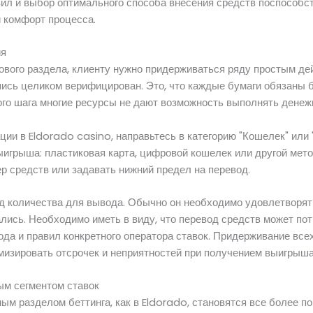
вил и выбор оптимального способа внесения средств поспособс
 комфорт процесса.
ия
гового раздела, клиенту нужно придерживаться ряду простым де
пись целиком верифицирован. Это, что каждые бумаги обязаны 
го шага многие ресурсы не дают возможность выполнять денеж
и в Eldorado casino, направьтесь в категорию "Кошелек" или "
грыша: пластиковая карта, цифровой кошелек или другой мето
р средств или задавать нижний предел на перевод.
 количества для вывода. Обычно он необходимо удовлетворят
лись. Необходимо иметь в виду, что перевод средств может пот
тода и правил конкретного оператора ставок. Придерживание вс
мизировать отсрочек и неприятностей при получением выигрыша
ым сегментом ставок
ым разделом беттинга, как в Eldorado, становятся все более п