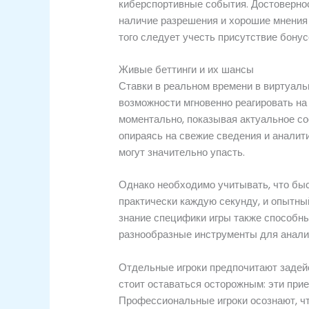
киберспортивные события. Достоверно
наличие разрешения и хорошие мнения 
того следует учесть присутствие бону
Живые беттинги и их шансы
Ставки в реальном времени в виртуаль
возможности мгновенно реагировать на
моментально, показывая актуальное со
опираясь на свежие сведения и аналити
могут значительно упасть.
Однако необходимо учитывать, что быс
практически каждую секунду, и опытны
знание специфики игры также способны
разнообразные инструменты для анали
Отдельные игроки предпочитают задей
стоит оставаться осторожным: эти при
Профессиональные игроки осознают, чт