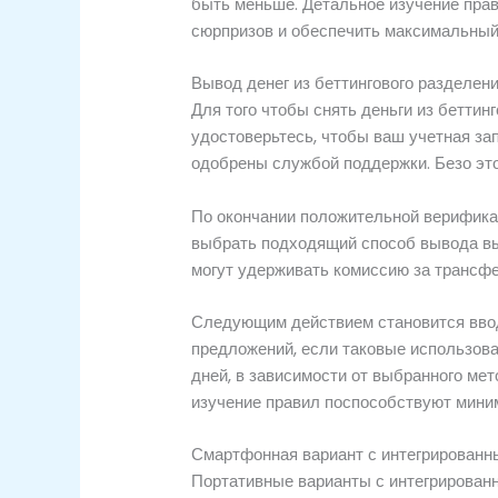
быть меньше. Детальное изучение пра
сюрпризов и обеспечить максимальный
Вывод денег из беттингового разделен
Для того чтобы снять деньги из беттин
удостоверьтесь, чтобы ваш учетная за
одобрены службой поддержки. Безо это
По окончании положительной верификаци
выбрать подходящий способ вывода выи
могут удерживать комиссию за трансфе
Следующим действием становится ввод
предложений, если таковые использова
дней, в зависимости от выбранного ме
изучение правил поспособствуют мини
Смартфонная вариант с интегрированн
Портативные варианты с интегрированн