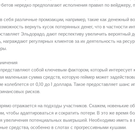
-бетов нередко предполагают исполнения правил по вейджеру, 
 себя различные промоакции, например, такие как денежный во
зможность вернуть кусок потерянных денег, что в частности ин
ставляет Эльдорадо, дают перспективу увеличить вероятный 
, награждают регулярных клиентов за их деятельность на ресур
ры.
аничения
е представляют собой ключевым фактором, который интересует к
ая маленькая сумма средств, которую геймер может задействов
ие колеблется от 0,10 до 1 доллара. Такое предоставляет шанс
финансовых рисков.
прямо отражается на подходы участников. Скажем, новенькие о
, чтобы адаптироваться и сократить потери. В это же время бо
я увеличения потенциальных выигрышей. Необходимо иметь в ви
ые средства, особенно в слотах с прогрессивными кушами.