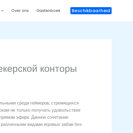
Over ons
Gastenboek
Beschikbaarheid
екерской конторы
ельными среди геймеров, стремящихся
окам не только получать удовольствие
 прямом эфире. Данное сочетание
й различными видами игровых забав без