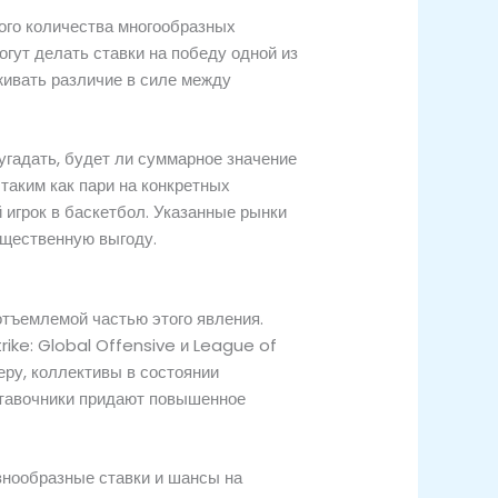
ого количества многообразных
огут делать ставки на победу одной из
живать различие в силе между
угадать, будет ли суммарное значение
таким как пари на конкретных
 игрок в баскетбол. Указанные рынки
ущественную выгоду.
отъемлемой частью этого явления.
rike: Global Offensive и League of
еру, коллективы в состоянии
ставочники придают повышенное
знообразные ставки и шансы на