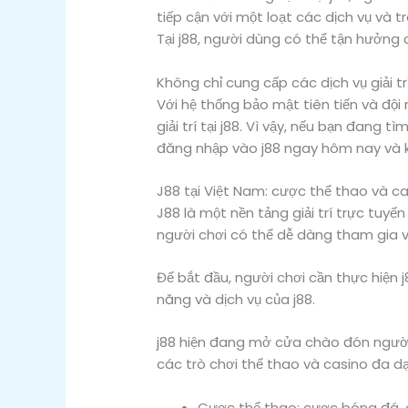
tiếp cận với một loạt các dịch vụ và t
Tại j88, người dùng có thể tận hưởng 
Không chỉ cung cấp các dịch vụ giải t
Với hệ thống bảo mật tiên tiến và độ
giải trí tại j88. Vì vậy, nếu bạn đang 
đăng nhập vào j88 ngay hôm nay và kh
J88 tại Việt Nam: cược thể thao và c
J88 là một nền tảng giải trí trực tuy
người chơi có thể dễ dàng tham gia và
Để bắt đầu, người chơi cần thực hiện
năng và dịch vụ của j88.
j88 hiện đang mở cửa chào đón người c
các trò chơi thể thao và casino đa d
Cược thể thao: cược bóng đá, 