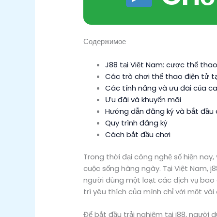
Содержимое
J88 tại Việt Nam: cược thể tha
Các trò chơi thể thao điện tử tạ
Các tính năng và ưu đãi của ca
Ưu đãi và khuyến mãi
Hướng dẫn đăng ký và bắt đầu c
Quy trình đăng ký
Cách bắt đầu chơi
Trong thời đại công nghệ số hiện nay,
cuộc sống hàng ngày. Tại Việt Nam, j8
người dùng một loạt các dịch vụ bao 
trí yêu thích của mình chỉ với một vài 
Để bắt đầu trải nghiệm tại j88, người