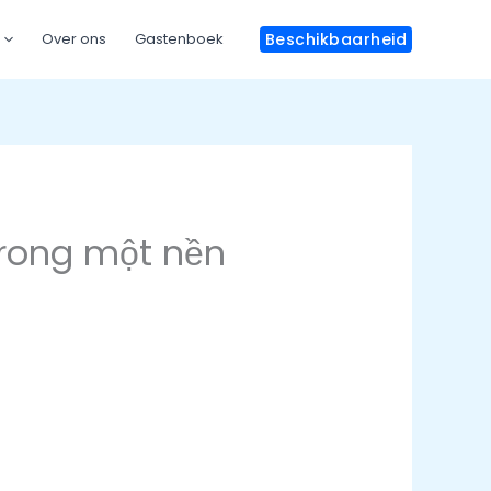
Over ons
Gastenboek
Beschikbaarheid
trong một nền