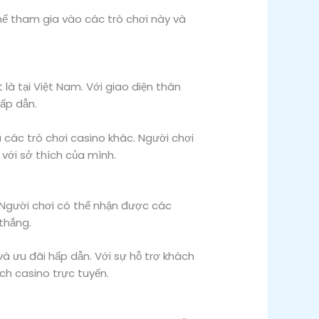
thể tham gia vào các trò chơi này và
là tại Việt Nam. Với giao diện thân
hấp dẫn.
 các trò chơi casino khác. Người chơi
 với sở thích của mình.
 Người chơi có thể nhận được các
thắng.
và ưu đãi hấp dẫn. Với sự hỗ trợ khách
ch casino trực tuyến.