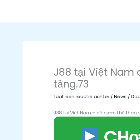
Ga
naar
de
inhoud
J88 tại Việt Nam
tảng.73
Laat een reactie achter
/
News
/ Do
J88 tại Việt Nam – cá cược thể thao 
CHơ