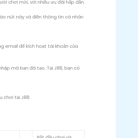
ời chơi mới, với nhiều ưu đãi hấp dẫn.
ào nút này và điền thông tin cá nhân
ng email để kích hoạt tài khoản của
hập mà bạn đã tạo. Tại J88, bạn có
 chơi tại J88:
Bắt đầu chơi và