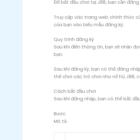
Để bắt đầu chơi tại J88, bạn cần đăng
Truy cập vào trang web chính thức củ
của bạn vào biểu mẫu đăng ký.
Quy trình đăng ký
Sau khi điền thông tin, bạn sẽ nhận đ
bạn.
Sau khi đăng ký, bạn có thể đăng nhậ
thể chơi các trò chơi như nổ hũ J88, 
Cách bắt đầu chơi
Sau khi đăng nhập, bạn có thể bắt đầu
Bước
Mô tả