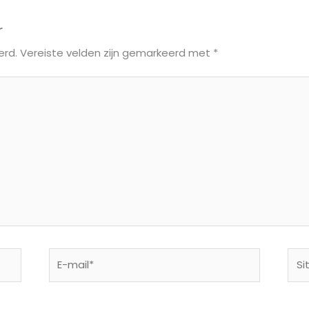
r
erd.
Vereiste velden zijn gemarkeerd met
*
E-
Site
mail*