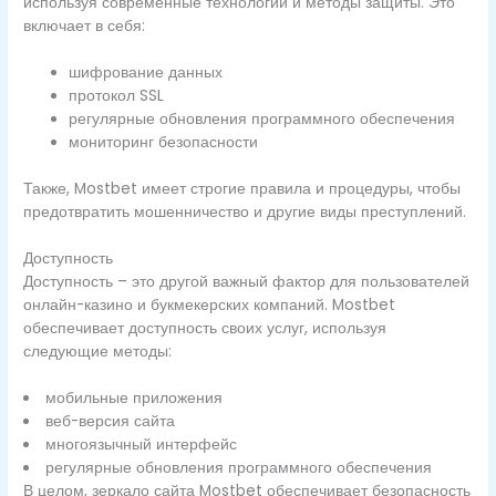
используя современные технологии и методы защиты. Это
включает в себя:
шифрование данных
протокол SSL
регулярные обновления программного обеспечения
мониторинг безопасности
Также, Mostbet имеет строгие правила и процедуры, чтобы
предотвратить мошенничество и другие виды преступлений.
Доступность
Доступность – это другой важный фактор для пользователей
онлайн-казино и букмекерских компаний. Mostbet
обеспечивает доступность своих услуг, используя
следующие методы:
мобильные приложения
веб-версия сайта
многоязычный интерфейс
регулярные обновления программного обеспечения
В целом, зеркало сайта Mostbet обеспечивает безопасность