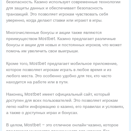
безопасность. Казино использует современные технологии
для защиты данных и обеспечивает безопасность
транзакций. Это позволяет игрокам чувствовать себя
уверенно, когда делают ставки или играют в игры.
Многочисленные бонусы и акции также являются
преимуществом Mostbet. Казино предлагает различные
бонусы и акции для новых и постоянных игроков, что может
помочь им увеличить свои выигрыши.
Кроме того, Mostbet предлагает мобильное приложение,
которое позволяет игрокам играть в любое время и из
любого места. Это особенно удобно для тех, кто часто
находится на работе или в пути.
Наконец, Mostbet имеет официальный сайт, который
доступен для всех пользователей. Это позволяет игрокам
легко найти информацию о казино, его правилах и условиях,
а также о доступных играх и бонусах.
В целом, Mostbet – это отличное онлайн-казино, которое