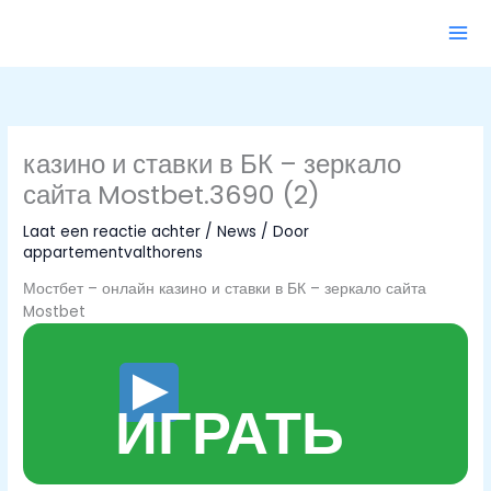
Ga
naar
de
inhoud
казино и ставки в БК – зеркало
сайта Mostbet.3690 (2)
Laat een reactie achter
/
News
/ Door
appartementvalthorens
Мостбет – онлайн казино и ставки в БК – зеркало сайта
Mostbet
ИГРАТЬ