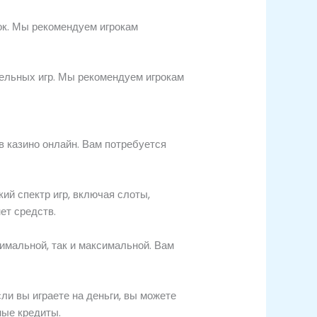
вок. Мы рекомендуем игрокам
тельных игр. Мы рекомендуем игрокам
в казино онлайн. Вам потребуется
ий спектр игр, включая слоты,
ет средств.
нимальной, так и максимальной. Вам
ли вы играете на деньги, вы можете
ные кредиты.