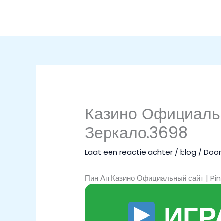
Ga
naar
de
inhoud
Казино Официальн
Зеркало.3698
Laat een reactie achter
/
blog
/ Doo
Пин Ап Казино Официальный сайт | Pin
ИГР