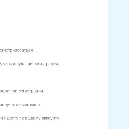
егистрироваться”.
, указанную при регистрации.
вели при регистрации.
и получать выигрыши.
йте доступ к вашему аккаунту