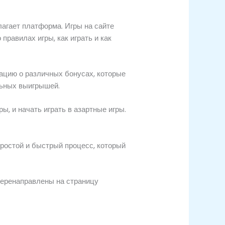
лагает платформа. Игры на сайте
правилах игры, как играть и как
мацию о различных бонусах, которые
льных выигрышей.
ры, и начать играть в азартные игры.
простой и быстрый процесс, который
 перенаправлены на страницу