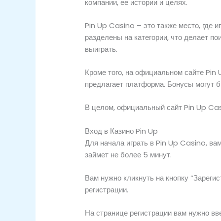
компании, ее истории и целях.
Pin Up Casino – это также место, где 
разделены на категории, что делает пои
выиграть.
Кроме того, на официальном сайте Pin 
предлагает платформа. Бонусы могут б
В целом, официальный сайт Pin Up Casin
Вход в Казино Pin Up
Для начала играть в Pin Up Casino, ва
займет не более 5 минут.
Вам нужно кликнуть на кнопку “Зарегис
регистрации.
На странице регистрации вам нужно в