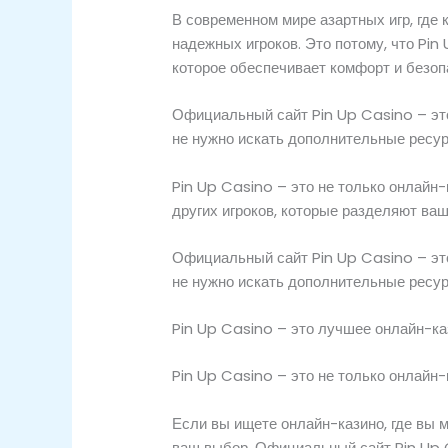
В современном мире азартных игр, где
надежных игроков. Это потому, что Pin
которое обеспечивает комфорт и безоп
Официальный сайт Pin Up Casino – это
не нужно искать дополнительные ресур
Pin Up Casino – это не только онлайн-
других игроков, которые разделяют ваш
Официальный сайт Pin Up Casino – это
не нужно искать дополнительные ресур
Pin Up Casino – это лучшее онлайн-каз
Pin Up Casino – это не только онлайн-
Если вы ищете онлайн-казино, где вы м
ваш выбор. Официальный сайт Pin Up Ca