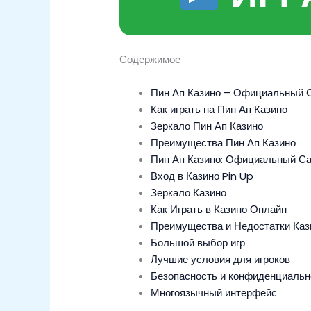
Содержимое
Пин Ап Казино – Официальный 
Как играть на Пин Ап Казино
Зеркало Пин Ап Казино
Преимущества Пин Ап Казино
Пин Ап Казино: Официальный Са
Вход в Казино Pin Up
Зеркало Казино
Как Играть в Казино Онлайн
Преимущества и Недостатки Каз
Большой выбор игр
Лучшие условия для игроков
Безопасность и конфиденциальн
Многоязычный интерфейс