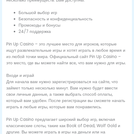
несколько преимуществ. Вам доступны:
Большой выбор игр
Безопасность и конфиденциальность
Промокоды и бонусы
24/7 поддержка
Pin Up Casino – это лучшее место для игроков, которые
ищут развлекательные игры и хотят играть в любое время и
из любой точки мира. Официальный сайт Pin Up Casino –
это место, где вы можете найти все, что вам нужно для игры.
Входи и играй
Для начала вам нужно зарегистрироваться на сайте, что
займет только несколько минут. Вам нужно будет ввести
свои личные данные, а также выбрать способ оплаты,
который вам удобен. После регистрации вы сможете начать
играть в любые игры, которые вам понравились.
Pin Up Casino предлагает широкий выбор игр, включая
классические слоты, такие как Book of Dead, Wolf Gold и
другие. Вы можете играть в игры на деньги или на