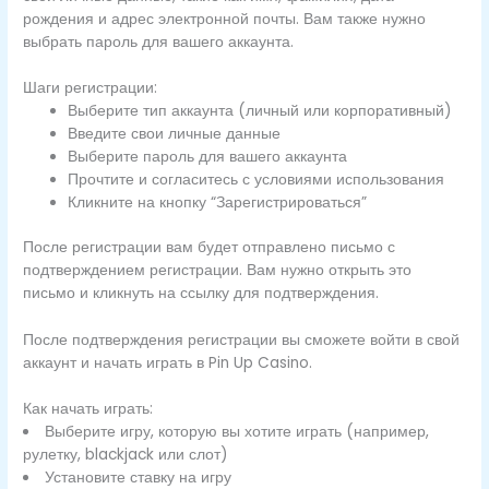
рождения и адрес электронной почты. Вам также нужно
выбрать пароль для вашего аккаунта.
Шаги регистрации:
Выберите тип аккаунта (личный или корпоративный)
Введите свои личные данные
Выберите пароль для вашего аккаунта
Прочтите и согласитесь с условиями использования
Кликните на кнопку “Зарегистрироваться”
После регистрации вам будет отправлено письмо с
подтверждением регистрации. Вам нужно открыть это
письмо и кликнуть на ссылку для подтверждения.
После подтверждения регистрации вы сможете войти в свой
аккаунт и начать играть в Pin Up Casino.
Как начать играть:
Выберите игру, которую вы хотите играть (например,
рулетку, blackjack или слот)
Установите ставку на игру