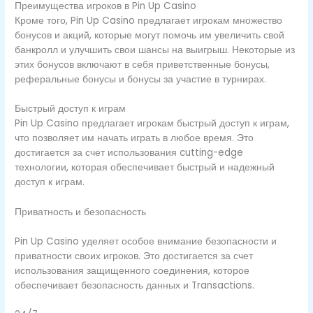
Преимущества игроков в Pin Up Casino
Кроме того, Pin Up Casino предлагает игрокам множество
бонусов и акций, которые могут помочь им увеличить свой
банкролл и улучшить свои шансы на выигрыш. Некоторые из
этих бонусов включают в себя приветственные бонусы,
реферальные бонусы и бонусы за участие в турнирах.
Быстрый доступ к играм
Pin Up Casino предлагает игрокам быстрый доступ к играм,
что позволяет им начать играть в любое время. Это
достигается за счет использования cutting-edge
технологии, которая обеспечивает быстрый и надежный
доступ к играм.
Приватность и безопасность
Pin Up Casino уделяет особое внимание безопасности и
приватности своих игроков. Это достигается за счет
использования защищенного соединения, которое
обеспечивает безопасность данных и Transactions.