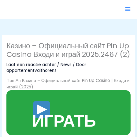
Ga
naar
de
inhoud
Казино – Официальный сайт Pin Up
Casino Входи и играй 2025.2467 (2)
Laat een reactie achter
/
News
/ Door
appartementvalthorens
Пин Ап Казино – Официальный сайт Pin Up Casino | Входи и
играй (2025)
ИГРАТЬ