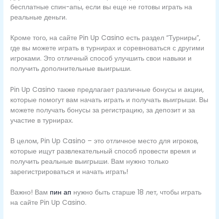
бесплатные спин-апы, если вы еще не готовы играть на
реальные деньги.
Кроме того, на сайте Pin Up Casino есть раздел “Турниры”,
где вы можете играть в турнирах и соревноваться с другими
игроками. Это отличный способ улучшить свои навыки и
получить дополнительные выигрыши.
Pin Up Casino также предлагает различные бонусы и акции,
которые помогут вам начать играть и получать выигрыши. Вы
можете получать бонусы за регистрацию, за депозит и за
участие в турнирах.
В целом, Pin Up Casino – это отличное место для игроков,
которые ищут развлекательный способ провести время и
получить реальные выигрыши. Вам нужно только
зарегистрироваться и начать играть!
Важно! Вам
пин ап
нужно быть старше 18 лет, чтобы играть
на сайте Pin Up Casino.