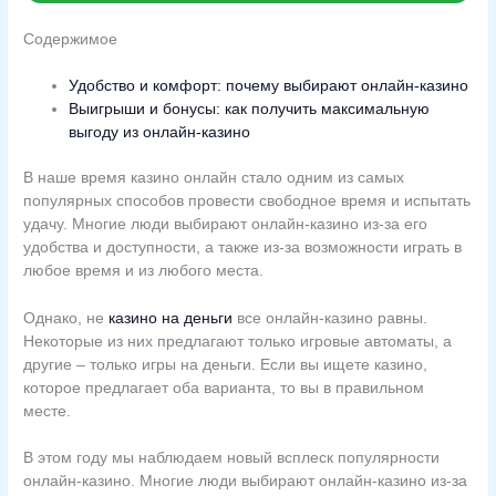
Содержимое
Удобство и комфорт: почему выбирают онлайн-казино
Выигрыши и бонусы: как получить максимальную
выгоду из онлайн-казино
В наше время казино онлайн стало одним из самых
популярных способов провести свободное время и испытать
удачу. Многие люди выбирают онлайн-казино из-за его
удобства и доступности, а также из-за возможности играть в
любое время и из любого места.
Однако, не
казино на деньги
все онлайн-казино равны.
Некоторые из них предлагают только игровые автоматы, а
другие – только игры на деньги. Если вы ищете казино,
которое предлагает оба варианта, то вы в правильном
месте.
В этом году мы наблюдаем новый всплеск популярности
онлайн-казино. Многие люди выбирают онлайн-казино из-за