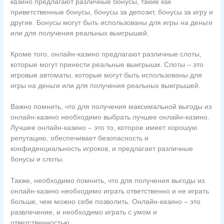
казино предлагают различные бонусы, такие как
приветственные бонусы, бонусы за депозит, бонусы за игру и
другие. Бонусы могут быть использованы для игры на деньги
или для получения реальных выигрышей.
Кроме того, онлайн-казино предлагают различные слоты,
которые могут принести реальные выигрыши. Слоты – это
игровые автоматы, которые могут быть использованы для
игры на деньги или для получения реальных выигрышей.
Важно помнить, что для получения максимальной выгоды из
онлайн-казино необходимо выбрать лучшее онлайн-казино.
Лучшее онлайн-казино – это то, которое имеет хорошую
репутацию, обеспечивает безопасность и
конфиденциальность игроков, и предлагает различные
бонусы и слоты.
Также, необходимо помнить, что для получения выгоды из
онлайн-казино необходимо играть ответственно и не играть
больше, чем можно себе позволить. Онлайн-казино – это
развлечение, и необходимо играть с умом и
ответственностью.