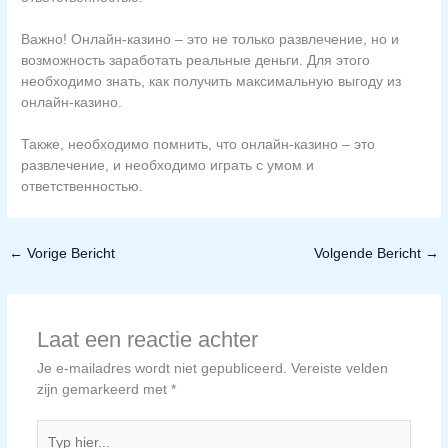
Важно! Онлайн-казино – это не только развлечение, но и
возможность заработать реальные деньги. Для этого
необходимо знать, как получить максимальную выгоду из
онлайн-казино.
Также, необходимо помнить, что онлайн-казино – это
развлечение, и необходимо играть с умом и
ответственностью.
←
Vorige Bericht
Volgende Bericht
→
Laat een reactie achter
Je e-mailadres wordt niet gepubliceerd.
Vereiste velden
zijn gemarkeerd met
*
Typ