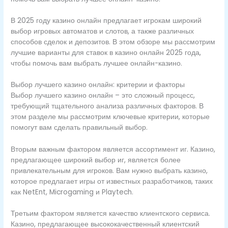
В 2025 году казино онлайн предлагает игрокам широкий
выбор игровых автоматов и слотов, а также различных
способов сделок и депозитов. В этом обзоре мы рассмотрим
лучшие варианты для ставок в казино онлайн 2025 года,
чтобы помочь вам выбрать лучшее онлайн-казино.
Выбор лучшего казино онлайн: критерии и факторы
Выбор лучшего казино онлайн – это сложный процесс,
требующий тщательного анализа различных факторов. В
этом разделе мы рассмотрим ключевые критерии, которые
помогут вам сделать правильный выбор.
Вторым важным фактором является ассортимент иг. Казино,
предлагающее широкий выбор иг, является более
привлекательным для игроков. Вам нужно выбрать казино,
которое предлагает игры от известных разработчиков, таких
как NetEnt, Microgaming и Playtech.
Третьим фактором является качество клиентского сервиса.
Казино, предлагающее высококачественный клиентский