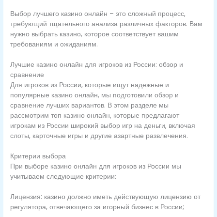
Выбор лучшего казино онлайн – это сложный процесс,
требующий тщательного анализа различных факторов. Вам
нужно выбрать казино, которое соответствует вашим
требованиям и ожиданиям.
Лучшие казино онлайн для игроков из России: обзор и
сравнение
Для игроков из России, которые ищут надежные и
популярные казино онлайн, мы подготовили обзор и
сравнение лучших вариантов. В этом разделе мы
рассмотрим топ казино онлайн, которые предлагают
игрокам из России широкий выбор игр на деньги, включая
слоты, карточные игры и другие азартные развлечения.
Критерии выбора
При выборе казино онлайн для игроков из России мы
учитываем следующие критерии:
Лицензия: казино должно иметь действующую лицензию от
регулятора, отвечающего за игорный бизнес в России;