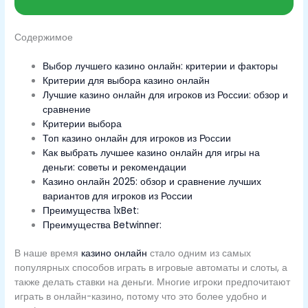
Содержимое
Выбор лучшего казино онлайн: критерии и факторы
Критерии для выбора казино онлайн
Лучшие казино онлайн для игроков из России: обзор и
сравнение
Критерии выбора
Топ казино онлайн для игроков из России
Как выбрать лучшее казино онлайн для игры на
деньги: советы и рекомендации
Казино онлайн 2025: обзор и сравнение лучших
вариантов для игроков из России
Преимущества 1xBet:
Преимущества Betwinner:
В наше время
казино онлайн
стало одним из самых
популярных способов играть в игровые автоматы и слоты, а
также делать ставки на деньги. Многие игроки предпочитают
играть в онлайн-казино, потому что это более удобно и