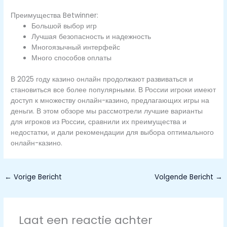
Преимущества Betwinner:
Большой выбор игр
Лучшая безопасность и надежность
Многоязычный интерфейс
Много способов оплаты
В 2025 году казино онлайн продолжают развиваться и
становиться все более популярными. В России игроки имеют
доступ к множеству онлайн-казино, предлагающих игры на
деньги. В этом обзоре мы рассмотрели лучшие варианты
для игроков из России, сравнили их преимущества и
недостатки, и дали рекомендации для выбора оптимального
онлайн-казино.
←
Vorige Bericht
Volgende Bericht
→
Laat een reactie achter