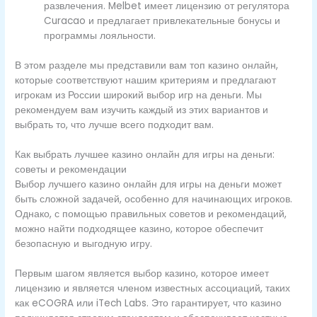
развлечения. Melbet имеет лицензию от регулятора
Curacao и предлагает привлекательные бонусы и
программы лояльности.
В этом разделе мы представили вам топ казино онлайн,
которые соответствуют нашим критериям и предлагают
игрокам из России широкий выбор игр на деньги. Мы
рекомендуем вам изучить каждый из этих вариантов и
выбрать то, что лучше всего подходит вам.
Как выбрать лучшее казино онлайн для игры на деньги:
советы и рекомендации
Выбор лучшего казино онлайн для игры на деньги может
быть сложной задачей, особенно для начинающих игроков.
Однако, с помощью правильных советов и рекомендаций,
можно найти подходящее казино, которое обеспечит
безопасную и выгодную игру.
Первым шагом является выбор казино, которое имеет
лицензию и является членом известных ассоциаций, таких
как eCOGRA или iTech Labs. Это гарантирует, что казино