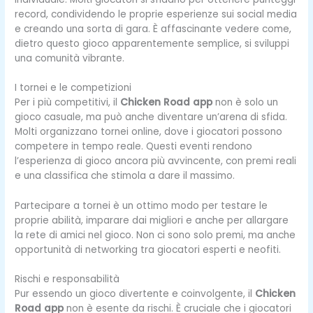
record, condividendo le proprie esperienze sui social media
e creando una sorta di gara. È affascinante vedere come,
dietro questo gioco apparentemente semplice, si sviluppi
una comunità vibrante.
I tornei e le competizioni
Per i più competitivi, il
Chicken Road app
non è solo un
gioco casuale, ma può anche diventare un’arena di sfida.
Molti organizzano tornei online, dove i giocatori possono
competere in tempo reale. Questi eventi rendono
l’esperienza di gioco ancora più avvincente, con premi reali
e una classifica che stimola a dare il massimo.
Partecipare a tornei è un ottimo modo per testare le
proprie abilità, imparare dai migliori e anche per allargare
la rete di amici nel gioco. Non ci sono solo premi, ma anche
opportunità di networking tra giocatori esperti e neofiti.
Rischi e responsabilità
Pur essendo un gioco divertente e coinvolgente, il
Chicken
Road app
non è esente da rischi. È cruciale che i giocatori