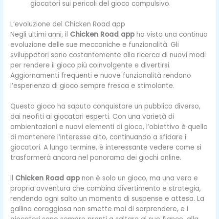
giocatori sui pericoli del gioco compulsivo.
L’evoluzione del Chicken Road app
Negli ultimi anni, il
Chicken Road app
ha visto una continua
evoluzione delle sue meccaniche e funzionalità. Gli
sviluppatori sono costantemente alla ricerca di nuovi modi
per rendere il gioco più coinvolgente e divertirsi.
Aggiornamenti frequenti e nuove funzionalità rendono
l’esperienza di gioco sempre fresca e stimolante.
Questo gioco ha saputo conquistare un pubblico diverso,
dai neofiti ai giocatori esperti. Con una varietà di
ambientazioni e nuovi elementi di gioco, l’obiettivo è quello
di mantenere l’interesse alto, continuando a sfidare i
giocatori. A lungo termine, è interessante vedere come si
trasformerà ancora nel panorama dei giochi online.
Il
Chicken Road app
non è solo un gioco, ma una vera e
propria avventura che combina divertimento e strategia,
rendendo ogni salto un momento di suspense e attesa. La
gallina coraggiosa non smette mai di sorprendere, e i